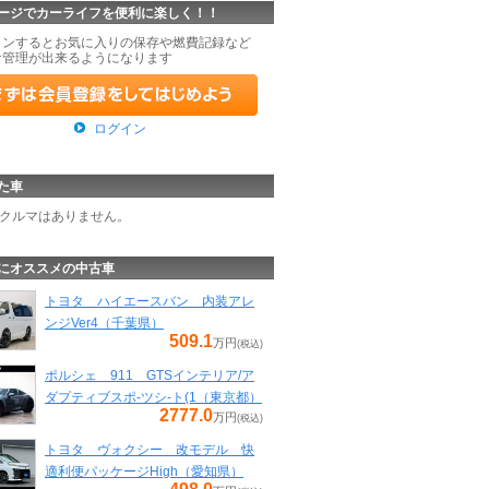
ージでカーライフを便利に楽しく！！
インするとお気に入りの保存や燃費記録など
な管理が出来るようになります
ログイン
た車
クルマはありません。
にオススメの中古車
トヨタ ハイエースバン 内装アレ
ンジVer4（千葉県）
509.1
万円
(税込)
ポルシェ 911 GTSインテリア/ア
ダプティブスポ-ツシ-ト(1（東京都）
2777.0
万円
(税込)
トヨタ ヴォクシー 改モデル 快
適利便パッケージHigh（愛知県）