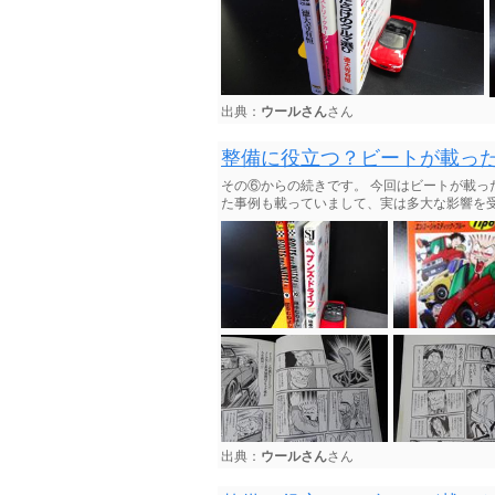
出典：
ウールさん
さん
整備に役立つ？ビートが載っ
その⑥からの続きです。 今回はビートが載
た事例も載っていまして、実は多大な影響を受け
出典：
ウールさん
さん