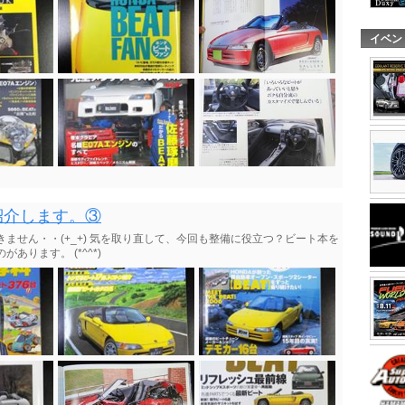
イベン
紹介します。③
ません・・(+_+) 気を取り直して、今回も整備に役立つ？ビート本を
あります。 (*^^*)