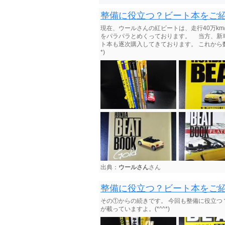
整備に役立つ？ビート本をご
現在、ウールさんの紅ビートは、走行40万k
をパラパラとめくっております。 当方、新
ト本も逐次購入してきております。 これから
*)
出典：
ウールさん
さん
整備に役立つ？ビート本をご
その①からの続きです。 今回も整備に役立つ
が載っていますよ。(*^^*)