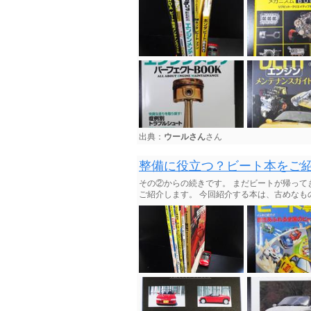
出典：
ウールさん
さん
整備に役立つ？ビート本をご
その②からの続きです。 まだビートが帰ってき
ご紹介します。 今回紹介する本は、古めなものが