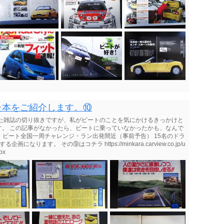
た本をご紹介します。⑩
った雑誌の切り抜きですが、私がビートのことを気にかけるきっかけと
す。 この記事がなかったら、ビートに乗っていなかったかも、なんで
26 ホンダ・ビート全国一周チャレンジ・ラン出発間近（事前予告） 15名のドラ
ます。 その⑨はコチラ https://minkara.carview.co.jp/u
px