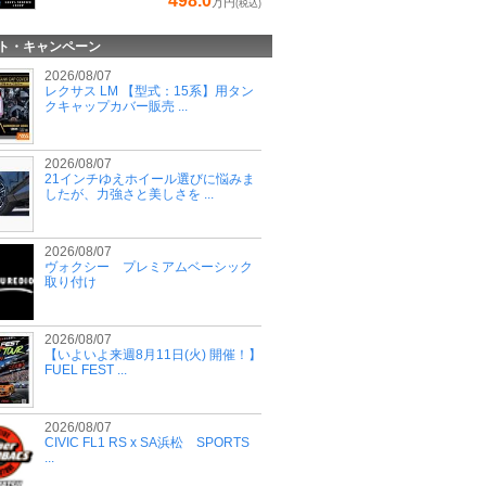
498.0
万円
(税込)
ト・キャンペーン
2026/08/07
レクサス LM 【型式：15系】用タン
クキャップカバー販売 ...
2026/08/07
21インチゆえホイール選びに悩みま
したが、力強さと美しさを ...
2026/08/07
ヴォクシー プレミアムベーシック
取り付け
2026/08/07
【いよいよ来週8月11日(火) 開催！】
FUEL FEST ...
2026/08/07
CIVIC FL1 RS x SA浜松 SPORTS
...