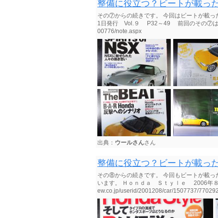
整備に役立つ？ビートが載っ
その⑦からの続きです。 今回はビートが載った
1日発行 Vol.９ P32～49 前回のその⑦はコチラ https:
00776/note.aspx
出典：
ウールさん
さん
整備に役立つ？ビートが載っ
その⑧からの続きです。 今回もビートが載っ
います。 Ｈｏｎｄａ Ｓｔｙｌｅ 2006年８月18日発
ew.co.jp/userid/2001208/car/1507737/77029