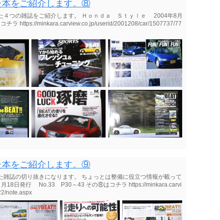
た本をご紹介します。⑧
４つの雑誌をご紹介します。 Ｈｏｎｄａ Ｓｔｙｌｅ 2004年8月
//minkara.carview.co.jp/userid/2001208/car/1507737/77
た本をご紹介します。⑨
た雑誌の切り抜きになります。 ちょっとは整備に役立つ情報が載って
行 No.33 P30～43 その⑧はコチラ https://minkara.carvi
22/note.aspx