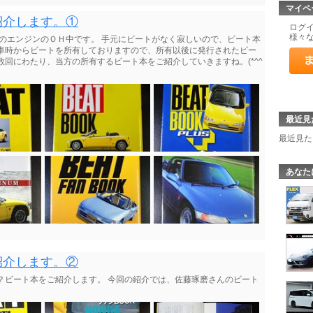
マイペ
紹介します。①
ログ
様々
mのエンジンのＯＨ中です。 手元にビートがなく寂しいので、ビート本
車時からビートを所有しておりますので、所有以後に発行されたビー
数回にわたり、当方の所有するビート本をご紹介していきますね。(*^^
最近見
最近見た
あなた
紹介します。②
？ビート本をご紹介します。 今回の紹介では、佐藤琢磨さんのビート