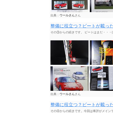
出典：
ウールさん
さん
整備に役立つ？ビートが載っ
その③からの続きです。 ビートはまだ・・・(+_
出典：
ウールさん
さん
整備に役立つ？ビートが載っ
その④からの続きです。今回は車評がメイン