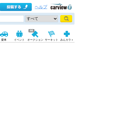
ヘルプ
愛車
イベント
オークション
サーキット
みんカラ＋