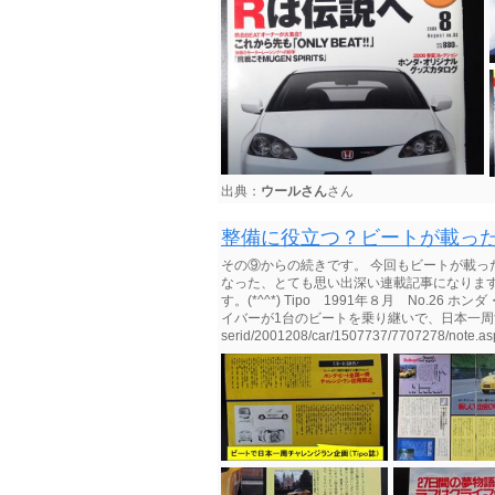
出典：
ウールさん
さん
整備に役立つ？ビートが載っ
その⑨からの続きです。 今回もビートが載
なった、とても思い出深い連載記事になりま
す。(*^^*) Tipo 1991年８月 No.
イバーが1台のビートを乗り継いで、日本一周する企画になり
serid/2001208/car/1507737/7707278/note.as