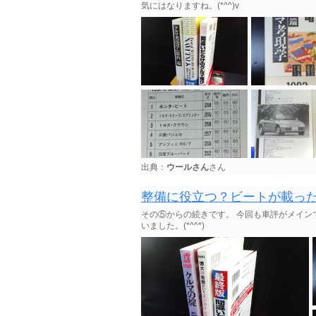
気にはなりますね。(*^^)v
出典：
ウールさん
さん
整備に役立つ？ビートが載っ
その⑤からの続きです。 今回も車評がメイン
いました。(*^^*)