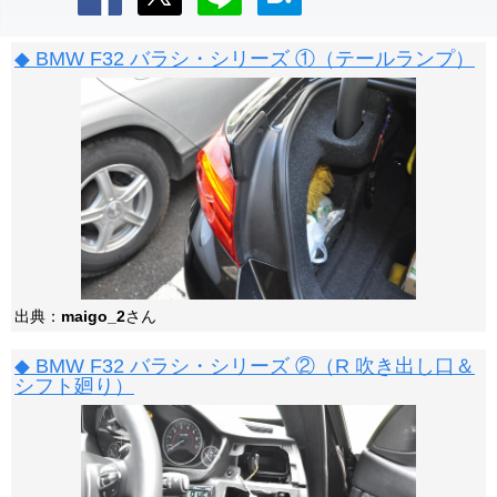
◆ BMW F32 バラシ・シリーズ ①（テールランプ）
出典：
maigo_2
さん
◆ BMW F32 バラシ・シリーズ ②（R 吹き出し口＆
シフト廻り）