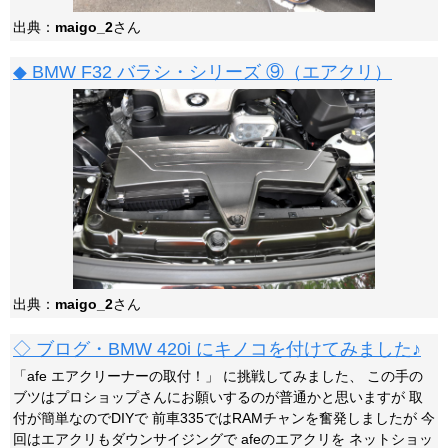
出典：
maigo_2
さん
◆ BMW F32 バラシ・シリーズ ⑨（エアクリ）
出典：
maigo_2
さん
◇ ブログ・BMW 420i にキノコを付けてみました♪
「afe エアクリーナーの取付！」 に挑戦してみました、 この手の
ブツはプロショップさんにお願いするのが普通かと思いますが 取
付が簡単なのでDIYで 前車335ではRAMチャンを奮発しましたが 今
回はエアクリもダウンサイジングで afeのエアクリを ネットショッ