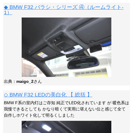
◆ BMW F32 バラシ・シリーズ ④（ルームライト-
1）
出典：
maigo_2
さん
◇ BMW F32 LEDの美白化 【 総括 】
BMW F系の室内灯はご存知 純正でLED化されています が 暖色系は
我慢できるとしても かなり暗くて実用に堪えない位と感じて全て
自作しホワイト化して明るくしました