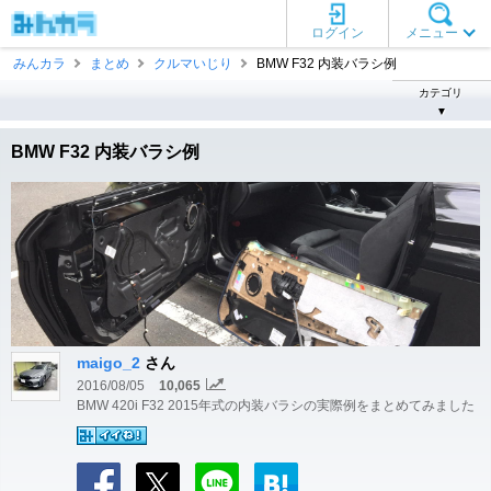
ログイン
メニュー
みんカラ
まとめ
クルマいじり
BMW F32 内装バラシ例
カテゴリ
▼
BMW F32 内装バラシ例
maigo_2
さん
2016/08/05
10,065
BMW 420i F32 2015年式の内装バラシの実際例をまとめてみました