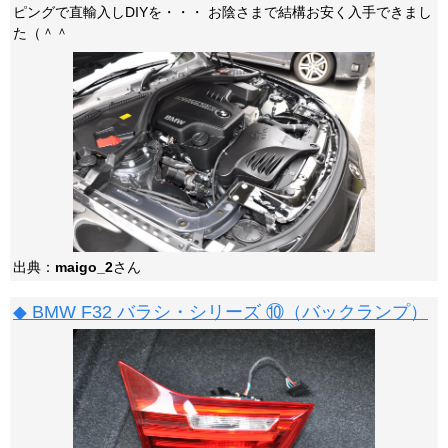
ピングで直輸入しDIYを・・・ お陰さまで結構お安く入手できまし
た（＾＾
出典：
maigo_2
さん
◆ BMW F32 バラシ・シリーズ ⑩（バックランプ）