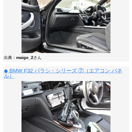
出典：
maigo_2
さん
◆ BMW F32 バラシ・シリーズ ⑦（エアコン パネ
ル）