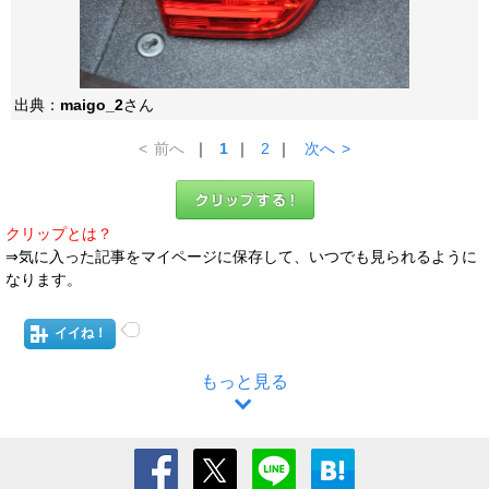
出典：
maigo_2
さん
<
前へ
｜
1
｜
2
｜
次へ
>
クリップとは？
⇒気に入った記事をマイページに保存して、いつでも見られるように
なります。
イイね！
もっと見る