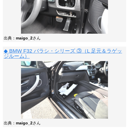
出典：
maigo_2
さん
◆ BMW F32 バラシ・シリーズ ③（L 足元＆ラゲッ
ジルーム）
出典：
maigo_2
さん