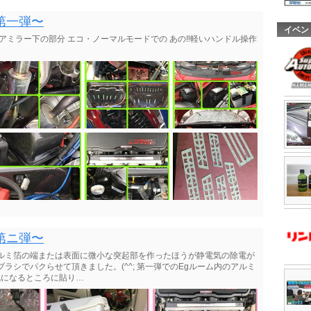
第一弾〜
イベン
アミラー下の部分 エコ・ノーマルモードでの あの‼︎軽いハンドル操作
第ニ弾〜
アルミ箔の端または表面に微小な突起部を作ったほうが静電気の除電が
ラシでパクらせて頂きました。(^^; 第一弾でのEgルーム内のアルミ
気になるところに貼り…