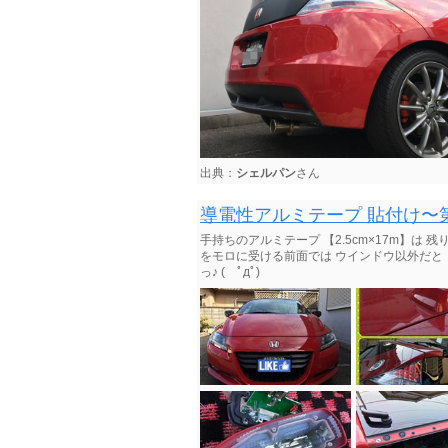
出典：
シェルパン
さん
導電性アルミテープ 貼付け〜
手持ちのアルミテープ 【2.5cm×17m】は 
をモロに受ける前面では ウインドウ以外だと
っ♪ ( ﾟдﾟ)