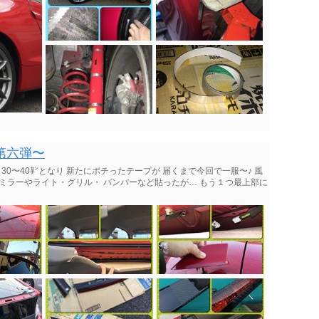
第六弾〜
残り30〜40㌢となり 新たにポチったテープが 届くまで今回で一服〜♪ 風
 ミラーやライト・グリル・ バンパーなど貼ったが… もう１つ最上部に