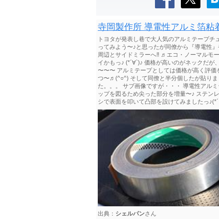
寺岡製作所 導電性アルミ箔粘着テー
トヨタが発表し巷で大人気のアルミテープチュ
ってみよう〜♪と思ったが同僚から『導電性』やでぇ
周辺とサイドミラーへ‼︎ ♬エコ・ノーマル
イかもっ♪ (*´∀`)♪ 価格が高いのがネックだが
〜〜〜 アルミテープとしては価格が高く評
つ〜♬(^○^) そして同僚と半分個したが貼
た。。。 サブ画像ですが・・・ 導電性アル
ップを図るため尖った部分を増量〜♪ ステン
シで表面を叩いて凸部を設けてみましたっ♪(*´꒳`
出典：
シェルパン
さん