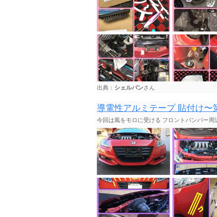
出典：
シェルパン
さん
導電性アルミテープ 貼付け〜
今回は風をモロに受ける フロントバンパー周