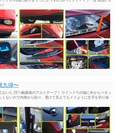
ンテナの 内側に貼りまくったが それに比べてサイドミラーは 底辺に２
っ♪
第九弾〜
ておいた 25㍉幅最後のアルミテープ！ ウインドウの端に外からペタッ
せたくないので内側から貼り、透けて見えてもイイように文字を切り抜