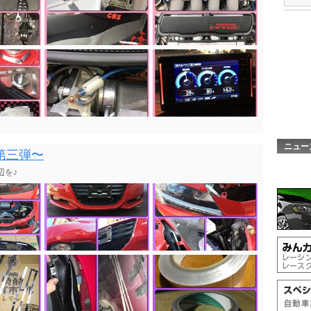
ニュー
第三弾〜
辺を♪