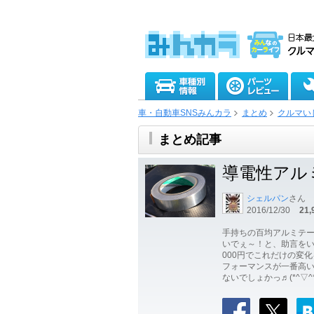
車・自動車SNSみんカラ
まとめ
クルマい
まとめ記事
導電性アル
シェルパン
さん
2016/12/30
21,
手持ちの百均アルミテ
いでぇ～！と、助言をいた
000円でこれだけの変
フォーマンスが一番高い
ないでしょかっ♬(*^▽^