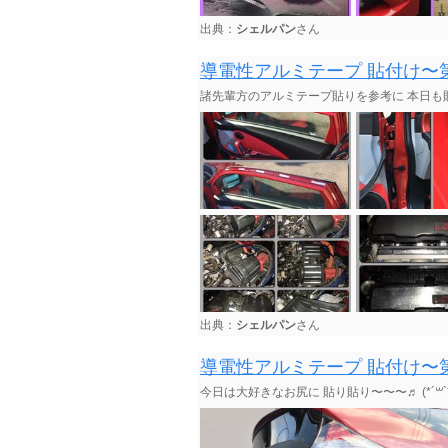
出典：
シェルパン
さん
導電性アルミテープ 貼付け〜
諸先輩方のアルミテープ貼りを参考に 本日も貼り貼
出典：
シェルパン
さん
導電性アルミテープ 貼付け〜
今日は大好きなお尻に 貼り貼り〜〜〜♬ (*´꒳`*