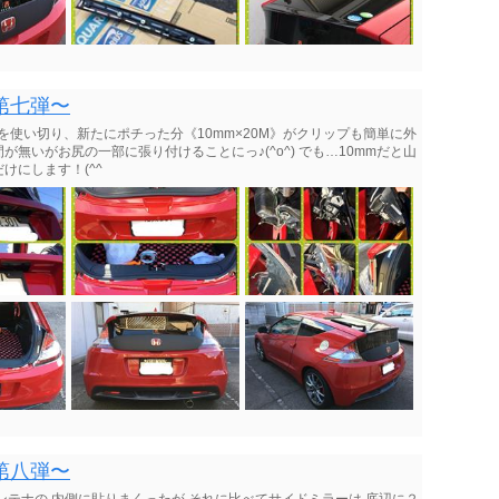
第七弾〜
》を使い切り、新たにポチった分《10mm×20M》がクリップも簡単に外
無いがお尻の一部に張り付けることにっ♪(^o^) でも…10mmだと山
けにします！(^^
第八弾〜