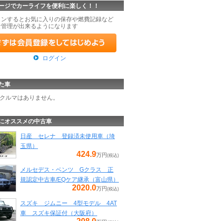
ージでカーライフを便利に楽しく！！
インするとお気に入りの保存や燃費記録など
な管理が出来るようになります
ログイン
た車
クルマはありません。
にオススメの中古車
日産 セレナ 登録済未使用車（埼
玉県）
424.9
万円
(税込)
メルセデス・ベンツ Gクラス 正
規認定中古車/EQケア継承（富山県）
2020.0
万円
(税込)
スズキ ジムニー 4型モデル 4AT
車 スズキ保証付（大阪府）