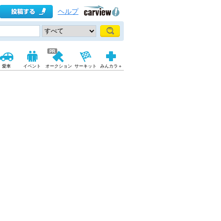
ヘルプ
愛車
イベント
オークション
サーキット
みんカラ＋