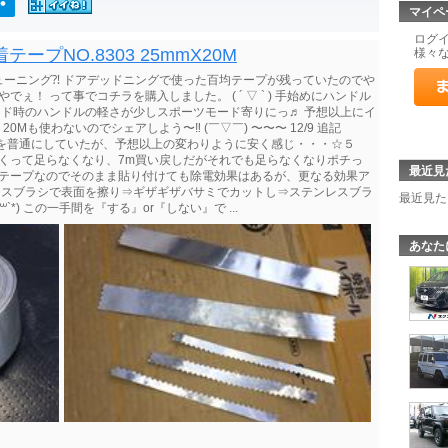
マイペ
ログ
プNO.8303 25mmX20M
様々
ーニング⁈ ドアデッドニングで使った百均テープが残っていたのでや
！ って事でコチラを購入しました。 ( ´ ▽ ` ) 手始めにハンドル
モード時のハンドルの軽さが少しスポーツモード寄りにっ♬ 予想以上にイ
、20Mも使わないのでシェアしよう〜‼︎ (￣▽￣) 〜〜〜 12/9 追記
価を普通にしていたが、予想以上の変わりように安く感じ・・・☆５
りまくって足らなくなり、7m買い戻しだがそれでも足らなくなりポチっ
最近見
ミテープなのでそのまま貼り付けても除電効果はあるが、更なる効果ア
レスブラシで表面を擦り⇒ギザギザバサミでカットし⇒ステンレスブラ
最近見た
*) この一手間を『する』or『しない』で ...
あなた