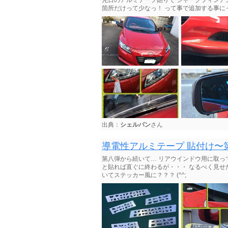
先日のアルミテープ貼りで シャークフィンア
箇所だけって少なっ！ って事で追加する事に
出典：
シェルパン
さん
導電性アルミテープ 貼付け〜
第八弾から続いて… リアウインドウ用に取っ
と貼れば直ぐに終わるが・・・ なるべく見
いてステッカー風に？？？ (^^;