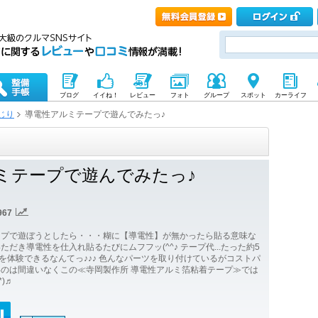
ブログ
イイね！
レビュー
フォト
グループ
スポット
カーライフ
じり
導電性アルミテープで遊んでみたっ♪
ミテープで遊んでみたっ♪
967
ープで遊ぼうとしたら・・・糊に【導電性】が無かったら貼る意味な
だき導電性を仕入れ貼るたびにムフフッ(^^♪ テープ代...たった約5
化を体験できるなんてっ♪♪♪ 色んなパーツを取り付けているがコストパ
のは間違いなくこの≪寺岡製作所 導電性アルミ箔粘着テープ≫では
*)♬