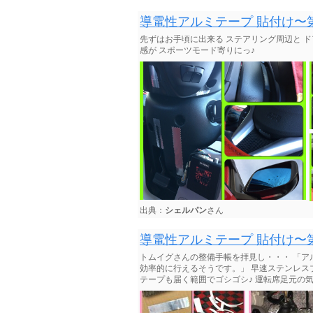
導電性アルミテープ 貼付け〜
先ずはお手頃に出来る ステアリング周辺と ド
感が スポーツモード寄りにっ♪
出典：
シェルパン
さん
導電性アルミテープ 貼付け〜
トムイグさんの整備手帳を拝見し・・・ 「
効率的に行えるそうです。」 早速ステンレスブ
テープも届く範囲でゴシゴシ♪ 運転席足元の