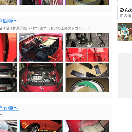
第四弾〜
り作業開始〜♪ (^^; 先ずはドアの上部のトコロ♪ (^^)
第五弾〜
)