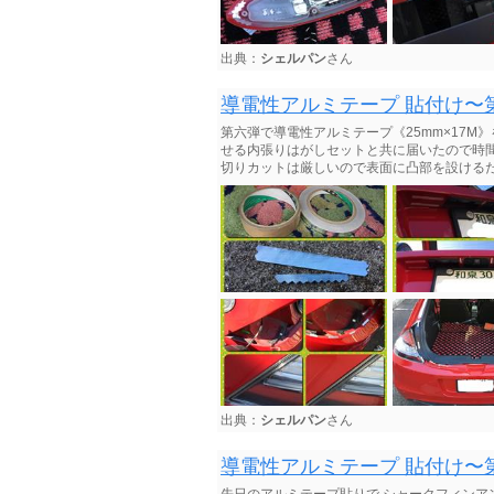
出典：
シェルパン
さん
導電性アルミテープ 貼付け〜
第六弾で導電性アルミテープ《25mm×17M
せる内張りはがしセットと共に届いたので時間が
切りカットは厳しいので表面に凸部を設けるだ
出典：
シェルパン
さん
導電性アルミテープ 貼付け〜