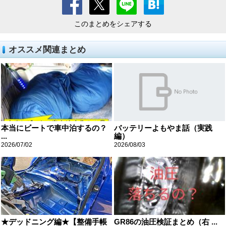
このまとめをシェアする
オススメ関連まとめ
本当にビートで車中泊するの？
バッテリーよもやま話（実践
...
編）
2026/07/02
2026/08/03
★デッドニング編★【整備手帳
GR86の油圧検証まとめ（右 ...