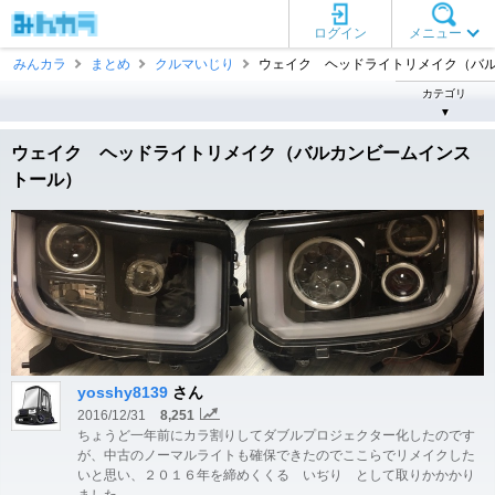
ログイン
メニュー
みんカラ
まとめ
クルマいじり
ウェイク ヘッドライトリメイク（バルカ 
カテゴリ
▼
ウェイク ヘッドライトリメイク（バルカンビームインス
トール）
yosshy8139
さん
2016/12/31
8,251
ちょうど一年前にカラ割りしてダブルプロジェクター化したのです
が、中古のノーマルライトも確保できたのでここらでリメイクした
いと思い、２０１６年を締めくくる いぢり として取りかかかり