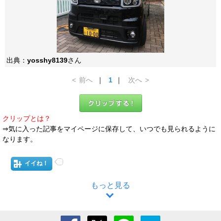
出典：
yosshy8139
さん
<
前へ
｜
1
｜
次へ
>
クリップとは？
⇒気に入った記事をマイページに保存して、いつでも見られるように
なります。
イイね！
もっと見る