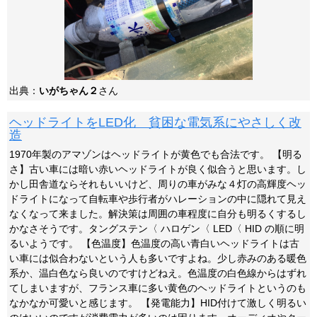
出典：
いがちゃん２
さん
ヘッドライトをLED化 貧困な電気系にやさしく改
造
1970年製のアマゾンはヘッドライトが黄色でも合法です。 【明る
さ】古い車には暗い赤いヘッドライトが良く似合うと思います。し
かし田舎道ならそれもいいけど、周りの車がみな４灯の高輝度ヘッ
ドライトになって自転車や歩行者がハレーションの中に隠れて見え
なくなって来ました。解決策は周囲の車程度に自分も明るくするし
かなさそうです。タングステン〈 ハロゲン〈 LED〈 HID の順に明
るいようです。 【色温度】色温度の高い青白いヘッドライトは古
い車には似合わないという人も多いですよね。少し赤みのある暖色
系か、温白色なら良いのですけどねえ。色温度の白色線からはずれ
てしまいますが、フランス車に多い黄色のヘッドライトというのも
なかなか可愛いと感じます。 【発電能力】HID付けて激しく明るい