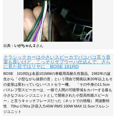
出典：
いがちゃん２
さん
クラシックカーは小さいスピーカでパコパコ言う音
楽も良いけど、こっそりサブウーハ仕込んで、さら
に見た目ではリヤに BOSE 101RD
BOSE 101RDは名器101MMの車載用高耐久性製品。1982年の誕
生から「小型ながら抜群の音」という理由で開発以来20年以上もそ
の姿形は変わっていないベストセラー機。 「その中身の11.5cm
バスレフ型スピーカーは、一個で人間の可聴帯域をカバーする最も
小さなフルレンジユニットとして開発された小型高性能スピーカ
ー」と言うキャッチフレーズだった（ネットでの情報） 周波数特
性 70hz-17Khz 許容入力45W RMS 100W MAX 11.5cmフルレン
ジユニット