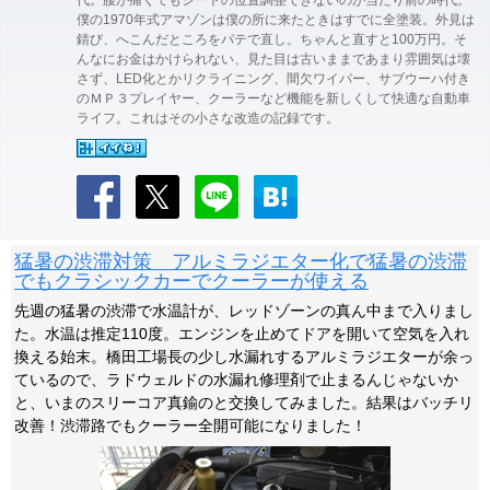
代。腰が痛くてもシートの位置調整できないのが当たり前の時代。
僕の1970年式アマゾンは僕の所に来たときはすでに全塗装。外見は
錆び、へこんだところをパテで直し。ちゃんと直すと100万円。そ
んなにお金はかけられない、見た目は古いままであまり雰囲気は壊
さず、LED化とかリクライニング、間欠ワイパー、サブウーハ付き
のＭＰ３プレイヤー、クーラーなど機能を新しくして快適な自動車
ライフ。これはその小さな改造の記録です。
猛暑の渋滞対策 アルミラジエター化で猛暑の渋滞
でもクラシックカーでクーラーが使える
先週の猛暑の渋滞で水温計が、レッドゾーンの真ん中まで入りまし
た。水温は推定110度。エンジンを止めてドアを開いて空気を入れ
換える始末。橋田工場長の少し水漏れするアルミラジエターが余っ
ているので、ラドウェルドの水漏れ修理剤で止まるんじゃないか
と、いまのスリーコア真鍮のと交換してみました。結果はバッチリ
改善！渋滞路でもクーラー全開可能になりました！