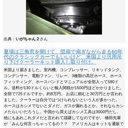
出典：
いがちゃん２
さん
夏場は三角窓を開けて、団扇で扇ぎながら走る60年
代のクラシックカーでもいいけど、米国より汎用吊
り下げクーラーキット購入し取り付け。
米国より届きました。室内機、コンプレッサー、リキッドタンク、
コンデンサー、電動ファン、リレー、3種類の高圧ホース、ホース
フィッティング、ホースバンドとマニュアルが全部入って580ド
ル。送料が130ドルくらいと輸入関税が1500円ほどかかりました。
全部で725ドルですか。約8万円。 お店に頼むと30万円とか言われ
ました。クーラーは自分ではつけられないという人が多かった。
ホースはカシメでないとダメだ、ガスが漏れるとか。それならカシ
メたらいいだろうし。中国から買えばカシメ工具は3000円だし。
他にもあれこれダメだと言われて躊躇してなのですが。 橋田先輩
が「みんな何言っちゃってるの？？ アメリカ人はキットを通販で