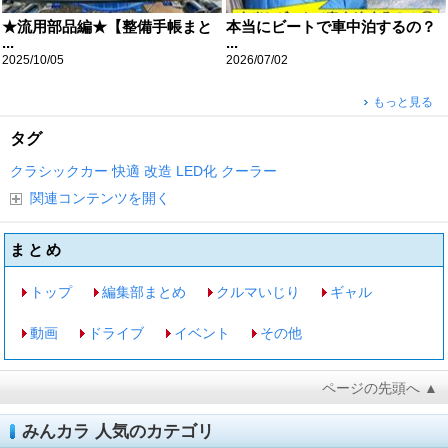
★流用部品編★【整備手帳まと
本当にビートで車中泊するの？
...
...
2025/10/05
2026/07/02
もっと見る
タグ
クラシックカー
快適
改造
LED化
クーラー
関連コンテンツを開く
まとめ
トップ
編集部まとめ
クルマいじり
ギャル
動画
ドライブ
イベント
その他
ページの先頭へ ▲
みんカラ 人気のカテゴリ