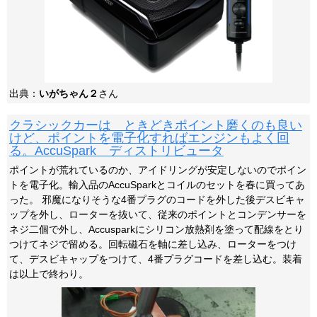
出典：
いがちゃん２
さん
クラシックカーは ときどきポイント磨くのも良い
けど、ポイントを電子化すればエンジンもよく回
る。AccuSpark ディストリビュータ
ポイントが荒れているのか、アイドリングが安定しないのでポイン
トを電子化。輸入品のAccuSparkとコイルのセットを春に買ってあ
った。 邪魔になりそうな4番プラグのコードを外した後デスビキャ
ップを外し、ローターを抜いて、従来のポイントとコンデンサーを
ネジ二個で外し、Accusparkにシリコン放熱剤を塗って配線をとり
つけてネジで留める。回転磁石を軸に差し込み、ローターをつけ
て、デスビキャップをつけて、4番プラグコードを差し込む。装着
は以上で終わり。