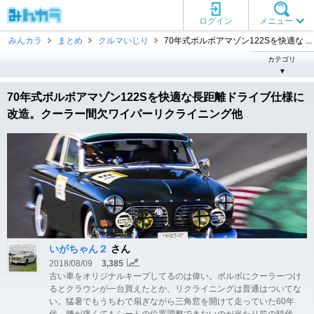
ログイン
メニュー
みんカラ
まとめ
クルマいじり
70年式ボルボアマゾン122Sを快適な ...
カテゴリ
▼
70年式ボルボアマゾン122Sを快適な長距離ドライブ仕様に
改造。クーラー間欠ワイパーリクライニング他
いがちゃん２
さん
2018/08/09
3,385
古い車をオリジナルキープしてるのは偉い。ボルボにクーラーつけ
るとクラウンが一台買えたとか、リクライニングは普通はついてな
い。猛暑でもうちわで扇ぎながら三角窓を開けて走っていた60年