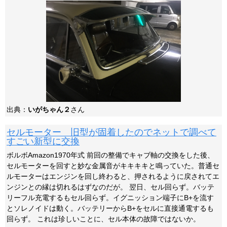
出典：
いがちゃん２
さん
セルモーター 旧型が固着したのでネットで調べて
すごい新型に交換
ボルボAmazon1970年式 前回の整備でキャブ軸の交換をした後、
セルモーターを回すと妙な金属音がキキキキと鳴っていた。普通セ
ルモーターはエンジンを回し終わると、押されるように戻されてエ
ンジンとの縁は切れるはずなのだが。 翌日、セル回らず。バッテ
リーフル充電するもセル回らず。イグニッション端子にB+を流す
とソレノイドは動く。バッテリーからB+をセルに直接通電するも
回らず。 これは珍しいことに、セル本体の故障ではないか。