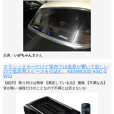
出典：
いがちゃん２
さん
クラシックカーだけど室内では低音が響いて欲しい
ので低音用スピーカを仕込む。KENWOOD KSC-S
W11
【総評】 取り付けは簡単 【満足している点】 価格 【不満な点】
音が軽い 値段だけのことなので不満とは言えないか