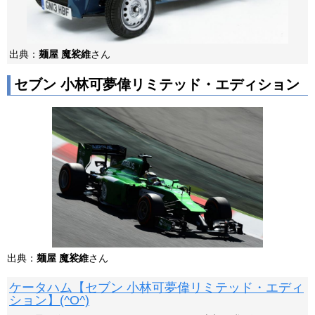
出典：
麺屋 魔裟維
さん
セブン 小林可夢偉リミテッド・エディション
出典：
麺屋 魔裟維
さん
ケータハム【セブン 小林可夢偉リミテッド・エディ
ション】(^O^)