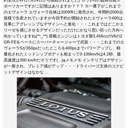
約受注が昨日7月24日から開始されました(^O^) 2+2の超高性能ス
ポーツカーですがご記憶はありますか？？？ ※一番下がこれまで
のエヴォーラ エヴォーラ自体は2009年に発売され、年間約2000台
規模で生産されていますが今回予約が開始されたエヴォーラ400は
見事にアグレッシブなデザインへと進化・・・これまではどこかエ
リーゼを感じさせるデザインだっただけにかなり思い切った方向へ
向かっていますね(*^_^*) 搭載エンジンはトヨタ製3,456ccのV6の2
GR-FEをベースにスーパーチャージャーで武装・・・これまでのエ
ヴォーラSが350psだったところを400psまでパワーアップし、軽
量化されたミッドシップボディも相まって0-100km/hは4.2秒、最
高速度は300 km/hだそうです( ..)φメモメモ インテリアはデザイン
が一新され、プレミア感がアップ・・・ドライバーズ主体のコクピ
ットデザインはなかな ...