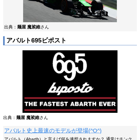
出典：
麺屋 魔裟維
さん
アバルト695ビポスト
出典：
麺屋 魔裟維
さん
アバルト史上最速のモデルが登場(^O^)
アバルト（Abarth）と言えば何を連想されますか？ 通常はチンク