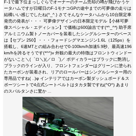
F-1で最下位まっしぐらでオーナーのチーム売却の噂が飛びかうケ
ータハムですが日曜日のF-1モナコGPの途中までの可夢偉の走りは
結構いい感じでしたね(^_^.) さてそんなケータハムから10台限定車
発売の発表が・・・ 可夢偉デザインの日本限定モデル【小林可夢
偉スペシャル・エディション】で価格は600諭吉です(*^_^*) 助手席
アルミニウム製トノーカバーを装着したシングルシーターのベース
は【セブン 250】・・・フォードシグマエンジン1.6L（125ps）を
搭載し、6速MTとの組み合わせで0-100km/h加速5.9秒、最高速196
km/hを誇るそうです(*^^)v 外観の最大の特徴はフロントウィンドー
がないこと＼(゜ロ＼)(／ロ゜)／ ボディカラーはブラックに艶消し
ブラックのラインが入り、フロントフェンダーはグリーンに塗られ
たカーボンが装着され、リアのロールバーはシングルシーター用の
専用品ですね( ..)φ インテリアではカーボン製ダッシュボード＆ス
ポーツシートで4点式シートベルトはタカタ製ですね(^O^) あまり
のスパルタンさに驚か ...