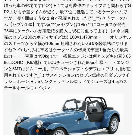
躍った車の登場です(^O^) F-1では可夢偉のドライブにも関わらずG
P2よりも予選タイムが遅く、最下位に低迷しているケータハムで
すが、凄く面白そうな１台が発売されました(*^_^*) そうケータハ
ム【セブン130】ですね(*^^)v セブンは1957年にロータスが発売、
73年にケータハムが製造権を購入し現在に至ってます( ..)φ 今回発
売のセブン130のボディサイズは3,100×1,470mm・・・オリジナル
のスポーツから全幅が105mm短縮されたいわゆる軽規格になりま
すね(^_^) ちなみに車名はケータハムの伝統で車重1t当たりの最高
出力・・・車重は490kgです！ 搭載エンジンは何とスズキの直3 65
8ccDOHC（K6A型）でECUチューンされた80ps仕様・・・エンジ
ンと5MTはジムニー用、プロペラシャフトやデフはエブリィ用が使
用されています(^_^.) サスペンションはセブン伝統のF:ダブルウイ
ッシュボーン,R：5リンク＋ラテラルロッドでシューズは4.5jのス
チールホールにエイボン ...