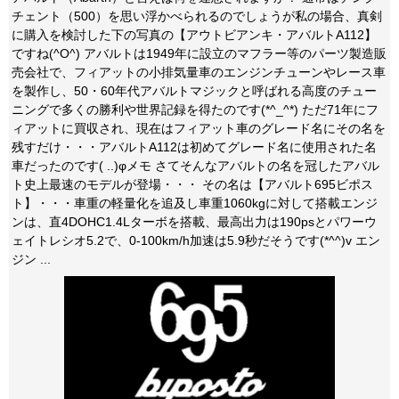
チェント（500）を思い浮かべられるのでしょうが私の場合、真剣
に購入を検討した下の写真の【アウトビアンキ・アバルトA112】
ですね(^O^) アバルトは1949年に設立のマフラー等のパーツ製造販
売会社で、フィアットの小排気量車のエンジンチューンやレース車
を製作し、50・60年代アバルトマジックと呼ばれる高度のチュー
ニングで多くの勝利や世界記録を得たのです(*^_^*) ただ71年にフ
ィアットに買収され、現在はフィアット車のグレード名にその名を
残すだけ・・・アバルトA112は初めてグレード名に使用された名
車だったのです( ..)φメモ さてそんなアバルトの名を冠したアバル
ト史上最速のモデルが登場・・・ その名は【アバルト695ビポス
ト】・・・車重の軽量化を追及し車重1060kgに対して搭載エンジ
ンは、直4DOHC1.4Lターボを搭載、最高出力は190psとパワーウ
ェイトレシオ5.2で、0-100km/h加速は5.9秒だそうです(*^^)v エン
ジン ...