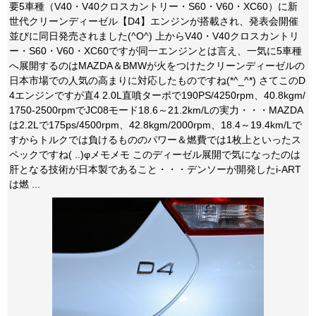
要5車種（V40・V40クロスカントリー・S60・V60・XC60）に新
世代クリーンディーゼル【D4】エンジンが搭載され、発表会開催
並びに同日発売されました(^O^) 上からV40・V40クロスカントリ
ー・S60・V60・XC60ですが同一エンジンとは言え、一気に5車種
へ展開するのはMAZDA＆BMWが火をつけたクリーンディーゼルの
日本市場での人気の高まりに対応したものですね(*^_^*) さてこのD
4エンジンですが直4 2.0L直噴ターボで190PS/4250rpm、40.8kgm/
1750-2500rpmでJC08モード18.6～21.2km/Lの実力・・・MAZDA
は2.2Lで175ps/4500rpm、42.8kgm/2000rpm、18.4～19.4km/Lで
すからトルクでは負けるもののパワー＆燃費では1枚上といったス
ペックですね( ..)φメモメモ このディーゼル展開で気になったのは
肝となる技術が日本製であること・・・デンソーが開発したi-ART
は燃 ...