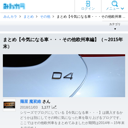
ログイン
メニュー
みんカラ
まとめ
その他
まとめ【今気になる車・・・その他欧州車 ...
カテゴリ
▼
まとめ【今気になる車・・・その他欧州車編】（～2015年
末）
麺屋 魔裟維
さん
2018/11/03
1,177
シリーズでブログにしている【今気になる車・・・】は購入するか
どうかは別にしてその時に気になった車を取り上げるブログです。
ここではその他欧州車をまとめてみましたが期間は2014年～15年末