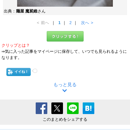
出典：
麺屋 魔裟維
さん
<
前へ
｜
1
｜
2
｜
次へ
>
クリップとは？
⇒気に入った記事をマイページに保存して、いつでも見られるように
なります。
イイね！
もっと見る
このまとめをシェアする