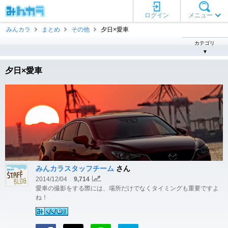
ログイン
メニュー
みんカラ
まとめ
その他
夕日×愛車
カテゴリ
▼
夕日×愛車
みんカラスタッフチーム
さん
2014/12/04
9,714
愛車の撮影をする際には、場所だけでなくタイミングも重要ですよ
ね！