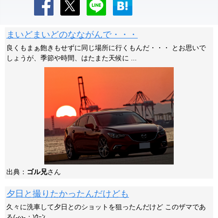
まいどまいどのなながんで・・・
良くもまぁ飽きもせずに同じ場所に行くもんだ・・・ とお思いで
しょうが、季節や時間、はたまた天候に ...
出典：
ゴル兄
さん
夕日と撮りたかったんだけども
久々に洗車して夕日とのショットを狙ったんだけど このザマであ
る(-ω-；)ｳｰﾝ