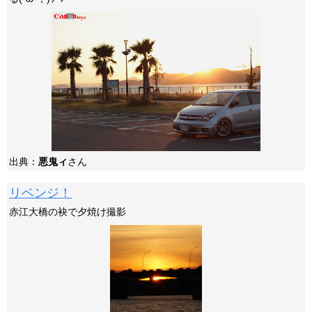
出典：
悪鬼ィ
さん
リベンジ！
赤江大橋の袂で夕焼け撮影