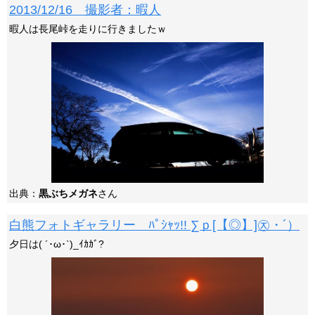
2013/12/16 撮影者：暇人
暇人は長尾峠を走りに行きましたｗ
出典：
黒ぶちメガネ
さん
白熊フォトギャラリー ﾊﾟｼｬｯ!! ∑ｐ[【◎】]㉨・´）
夕日は( ´･ω･`)_ｲｶｶﾞ?