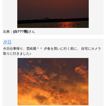
出典：
(白???熊)
さん
夕日
今日仕事帰り、雲綺麗＾＾ 夕食を買いに行く前に、 自宅にカメラ
取りに行きました♪