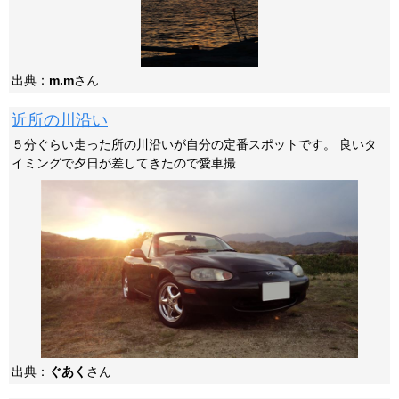
出典：
m.m
さん
近所の川沿い
５分ぐらい走った所の川沿いが自分の定番スポットです。 良いタ
イミングで夕日が差してきたので愛車撮 ...
出典：
ぐあく
さん