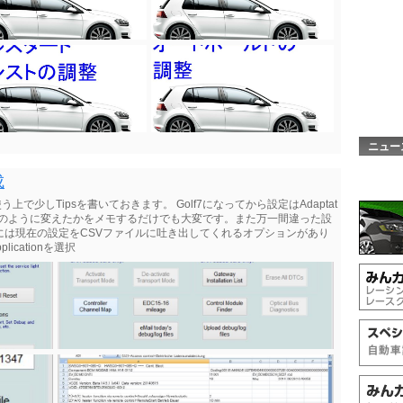
ニュー
成
で少しTipsを書いておきます。 Golf7になってから設定はAdaptat
どのように変えたかをメモするだけでも大変です。また万一間違った設
Sには現在の設定をCSVファイルに吐き出してくれるオプションがあり
icationを選択