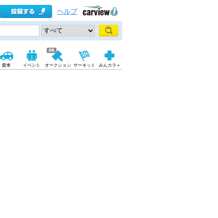
ヘルプ
愛車
イベント
オークション
サーキット
みんカラ＋