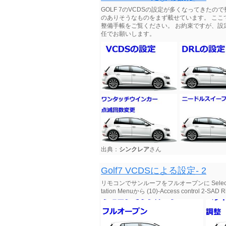
GOLF 7のVCDSの設定が多くなってきた
のありそうなものをまず載せています。 ここ
整備手帳をご覧ください。 お約束ですが、
任でお願いします。
出典：
シンクレア
さん
Golf7 VCDSによる設定- 2
リモコンでサンルーフをフルオープンに Select 09 Cent.Ele
tation Menuから (10)-Access control 2-SAD