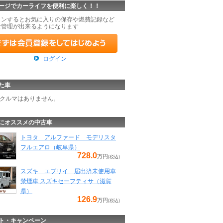
ージでカーライフを便利に楽しく！！
インするとお気に入りの保存や燃費記録など
な管理が出来るようになります
ログイン
た車
クルマはありません。
にオススメの中古車
トヨタ アルファード モデリスタ
フルエアロ（岐阜県）
728.0
万円
(税込)
スズキ エブリイ 届出済未使用車
禁煙車 スズキセーフティサ（滋賀
県）
126.9
万円
(税込)
ト・キャンペーン