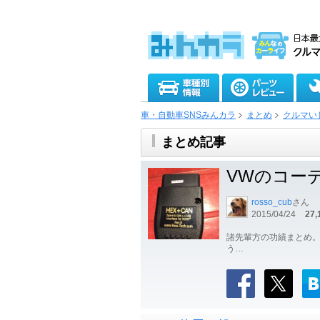
車・自動車SNSみんカラ
まとめ
クルマい
まとめ記事
VWのコー
rosso_cub
さん
2015/04/24
27,
諸先輩方の功績まとめ。
う…