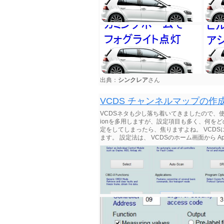
出典：
シンクレア
さん
VCDS チャンネルマップの作
VCDSネタも少し落ち着いてきましたので、使う上
ionを多用しますが、設定項目も多く、何を
定をしてしまったら、焦りますよね。 VCD
ます。 設定法は、 VCDSのホーム画面から Appl