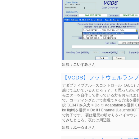
出典：
こいずみ
さん
【VCDS】フットウェルラン
アダプティブクルーズコントロール（ACC）
感じで点いているんだろう？」と思ったのが
モニターを自作して作っている方もおられま
で、コーディングだけで実現できる方法を選択。 設定方
択 [31347]を入力 > Do It ! Adaptationを選択 Ch
ke light]を選択 > Do It ! Channel [Leuchte
で終了です。 要は足元の明かりをハイマウン
てみたところ、夜には周辺視 ...
出典：
ふー☆ミ
さん