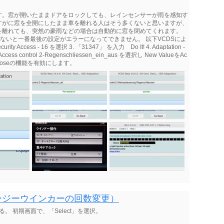
す。窓が開いたままドアをロックしても、レインセンサーが雨を感知す
すがに窓を全開にしたまま車を離れる人はそう多くないと思いますが、
を離れても、突然の豪雨などの場合は自動的に窓を閉めてくれます。
a以上でないと一番最後の設定がエラーになってできません。 以下VCDSによ
ity Access - 16 を選択 3. 「31347」 を入力 Do It! 4. Adaptation -
cess control 2-Regenschliessen_ein_aus を選択し New ValueをAc
in Closeの機能を有効にします。
ージーウインカーの回数変更）
る。 初期画面で、「Select」を選択。