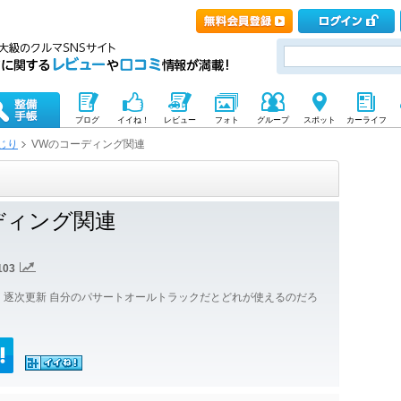
ブログ
イイね！
レビュー
フォト
グループ
スポット
カーライフ
じり
VWのコーディング関連
ディング関連
103
 逐次更新 自分のパサートオールトラックだとどれが使えるのだろ