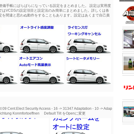
ので整備手帳にばらばらになっている設定をまとめました。 設定は実用度
ではVCDSの設定項目と設定法のみ簡単にまとめました。詳しくは各
設定を間違と思わぬ動作をすることもあります。設定はあくまで自己責
ct Security Access - 16 -> 31347 Adaptation - 10 -> Adap
 Richtung Konmfortoeffnen Default Tilt をOpenに変更