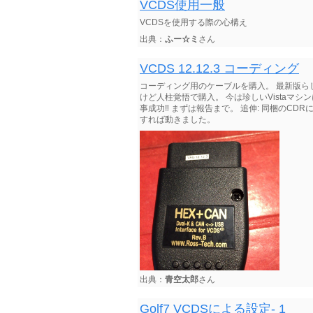
VCDS使用一般
VCDSを使用する際の心構え
出典：
ふー☆ミ
さん
VCDS 12.12.3 コーディング
コーディング用のケーブルを購入。 最新版らしい12.
けど人柱覚悟で購入。 今は珍しいVistaマシ
事成功‼️ まずは報告まで。 追伸: 同梱のCDR
すれば動きました。
出典：
青空太郎
さん
Golf7 VCDSによる設定- 1