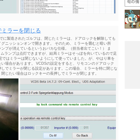
でミラーを閉じる
目までに製造されたゴルフは、閉じたミラーは、ドアロックを解除しても
イグニッションオンで開きます。 そのため、ミラーを畳むと暗い所
ランプが消えているというおバカな仕様。（担当者出てこい！） ま
カムランプは点灯できますが、結局ミラーはそっぽを向いているので足
自宅ではミラーは閉じないようにして使っていました。が、やはり車を
い場合があります。 VCDSの設定をすると、リモコンのドアロック
押しでミラーが閉じる設定があります。この場合、ミラーを特に閉じな
。閉じたい場合はロックキーの長押しでミラーが閉じます。