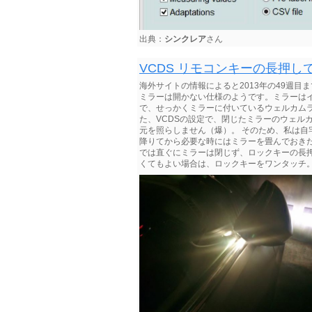
出典：
シンクレア
さん
VCDS リモコンキーの長押し
海外サイトの情報によると2013年の49週
ミラーは開かない仕様のようです。ミラーは
で、せっかくミラーに付いているウェルカム
た、VCDSの設定で、閉じたミラーのウェル
元を照らしません（爆）。 そのため、私は
降りてから必要な時にはミラーを畳んでおきた
では直ぐにミラーは閉じず、ロックキーの長
くてもよい場合は、ロックキーをワンタッチ