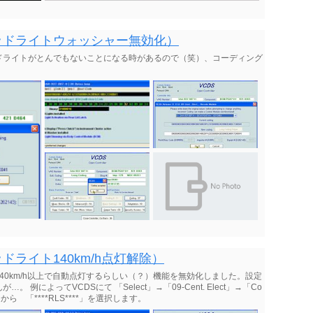
ッドライトウォッシャー無効化）
ドライトがとんでもないことになる時があるので（笑）、コーディング
ライト140km/h点灯解除）
40km/h以上で自動点灯するらしい（？）機能を無効化しました。設定
によってVCDSにて 「Select」→「09-Cent. Elect」→「Co
ら 「****RLS****」を選択します。