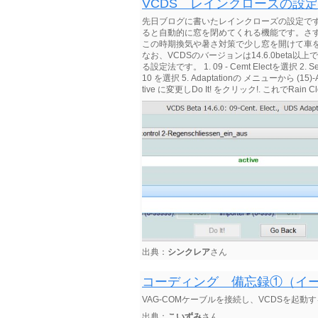
VCDS レインクローズの設定
先日ブログに書いたレインクローズの設定で
ると自動的に窓を閉めてくれる機能です。さ
この時期換気や暑さ対策で少し窓を開けて車
なお、VCDSのバージョンは14.6.0bet
る設定法です。 1. 09 - Cemt Electを選択 2. Secur
10 を選択 5. Adaptationの メニューから (15)-Ac
tive に変更しDo It! をクリック!. これでRa
出典：
シンクレア
さん
コーディング 備忘録①（イ
VAG-COMケーブルを接続し、VCDSを起動す
出典：
こいずみ
さん