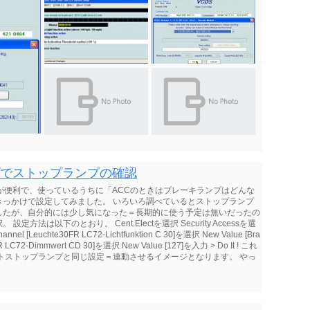
プでストップランプの確認
が便利で、使っているうちに「ACCのときはブレーキランプはどんな
きっかけで設定してみました。 いろいろ調べているとストップランプ
したが、自分的には少し気になった＝長期的に使う予定は無いだったの
法は以下のとおり。 Cent.Electを選択 Security Accessを選
annel [Leuchte30FR LC72-Lichtfunktion C 30]を選択 New Value [Bra
30FR LC72-Dimmwert CD 30]を選択 New Value [127]を入力 > Do It ! これ
トストップランプと同じ設定＝連動させるイメージとなります。 やっ