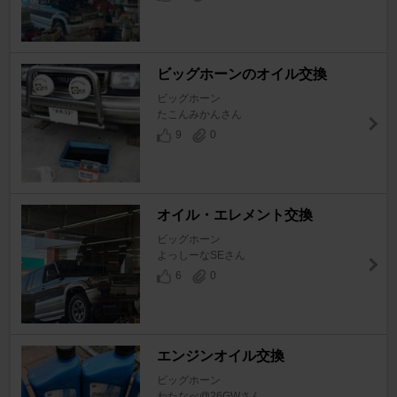
ビッグホーンのオイル交換
ビッグホーン
たこんみかんさん
9
0
オイル・エレメント交換
ビッグホーン
よっしーなSEさん
6
0
エンジンオイル交換
ビッグホーン
わたなべ@26GWさん