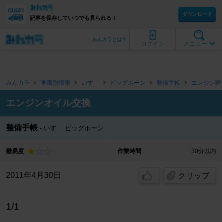
ダウンロード
記事を保存していつでも見られる！
みんカラとは？
ログイン
メニュー
みんカラ
車種別情報
いすゞ
ビッグホーン
整備手帳
エンジン廻
エンジンオイル交換
整備手帳
いすゞ ビッグホーン
難易度
作業時間
30分以内
2011年4月30日
クリップ
1/1