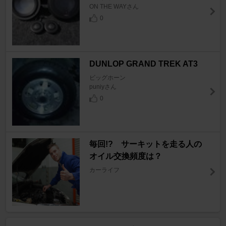
ON THE WAYさん
0
DUNLOP GRAND TREK AT3
ビッグホーン
puniyさん
0
毎回!? サーキットを走る人の
オイル交換頻度は？
カーライフ