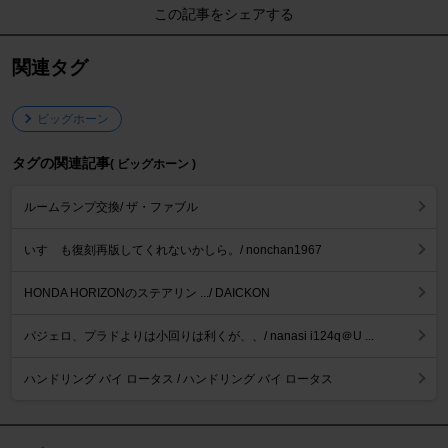
この記事をシェアする
関連タグ
ビッグホーン
タグの関連記事
( ビッグホーン )
ルームランプ交換/ ザ・ファブル
いすゞも復刻再版してくれないかしら。/ nonchan1967
HONDA HORIZONのステアリン .../ DAICKON
パジェロ、プラドよりは小回りは利くが、、/ nanasi i124q＠U ...
ハンドリング バイ ロータス / ハンドリング バイ ロータス