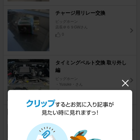
チャージ用リレー交換
ビッグホーン
店長＠６９GWさん
0
タイミングベルト交換 取り外し
編
ビッグホーン
・Yusuke・さん
6
パワステホース交換
ビッグホーン
shintaro☆さん
1