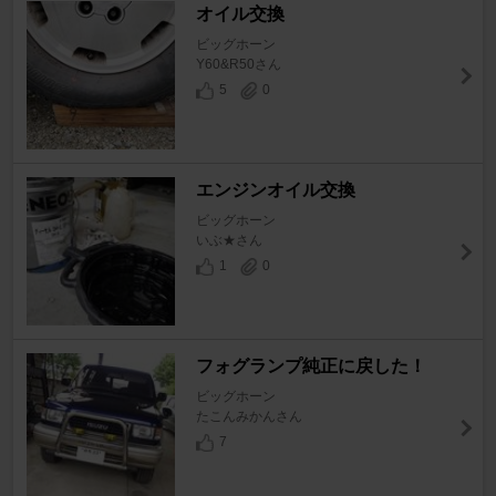
オイル交換
ビッグホーン
Y60&R50さん
5
0
エンジンオイル交換
ビッグホーン
いぶ★さん
1
0
フォグランプ純正に戻した！
ビッグホーン
たこんみかんさん
7