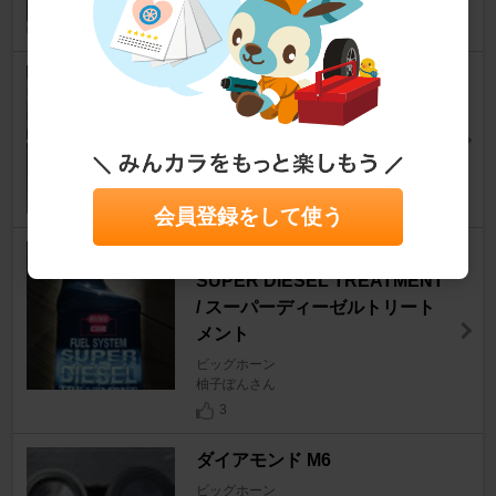
BF Goodrich MT 255 85R
16
ビッグホーン
abo仙台さん
2
会員登録をして使う
KURE / 呉工業 FUEL SYSTEM
SUPER DIESEL TREATMENT
/ スーパーディーゼルトリート
メント
ビッグホーン
柚子ぽんさん
3
ダイアモンド M6
ビッグホーン