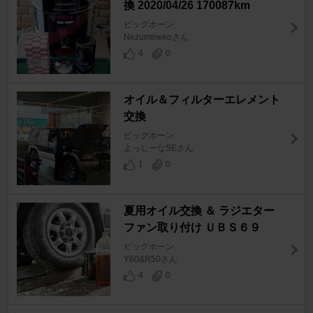
換 2020/04/26 170087km
ビッグホーン
Nezuminekoさん
4
0
オイル＆フィルターエレメント
交換
ビッグホーン
よっしーなSEさん
1
0
夏用オイル交換 ＆ ラジエター
ファン取り付け ＵＢＳ６９
ビッグホーン
Y60&R50さん
4
0