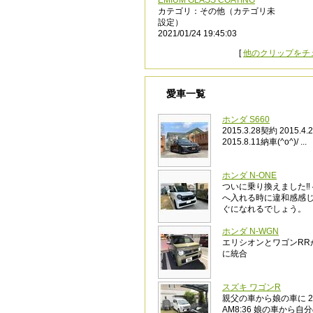
EMIUM GLASS COATING
カテゴリ：その他（カテゴリ未
設定）
2021/01/24 19:45:03
[
他のクリップをチ
愛車一覧
ホンダ S660
2015.3.28契約 2015.
2015.8.11納車(^o^)/ ...
ホンダ N-ONE
ついに乗り換えました‼️ 
へ入れる時に違和感感
ぐになれるでしょう。
ホンダ N-WGN
エリシオンとワゴンRRが
に統合
スズキ ワゴンR
親父の車から娘の車に 202
AM8:36 娘の車から自分