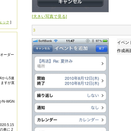
[大きい写真で見る]
ェック
]
3
イベン
作成画
4.2オーダー
4から5速
じますが直
N-WGN
0.5.15
の車に 2