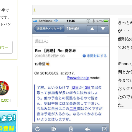
1
い車で
言です。
きっと
アドバン
が・・
便利な
ておき
ロワー
iPho
間とか
今まで
おりク
たので
100)
]
た。