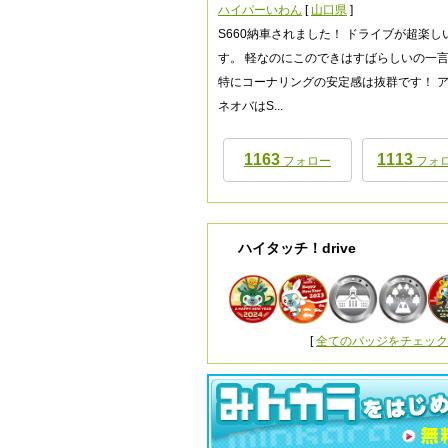
ハイパーいわん
[
山口県
]
S660納車されました！ ドライブが超楽し
す。 軽なのにこのできはすばらしいの一
特にコーナリングの安定感は抜群です！ 
ネオバはS...
1163
1113
フォロー
フォ
ハイタッチ！drive
[
全てのバッジをチェック (