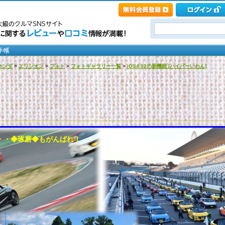
ホンダ
>
エリシオン
>
フォト
>
フォトギャラリー一覧
>
iOS4.02の新機能 [ハイパーいわん]
・・・◆琢磨◆もがんばれ！