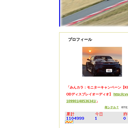
プロフィール
「みんカラ：モニターキャンペーン【KE
ODディスプレイオーディオ】
http://cvw
109901/48536341/
」
何シテル？
07/11