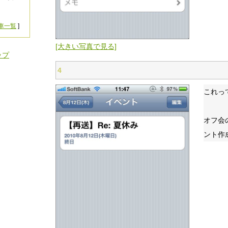
車一覧
]
[大きい写真で見る]
ップ
4
これっ
オフ会
ント作