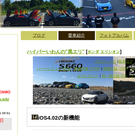
ブログ
愛車紹介
フォトアルバム
ハイパーいわんの"黒エリ"
[
]
ホンダ エリシオン
プロフィール
(
愛車ログ
)
パーツレビュー (871)
|
整備手帳 (1709)
|
燃費記録 (209)
|
フ
ルマレビュー
|
買い物記録 (22)
|
ラ
NWO
.jp/b/
 09:51
iOS4.02の新機能