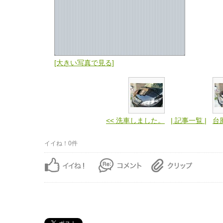
[大きい写真で見る]
<< 洗車しました。
| 記事一覧 |
台
イイね！0件