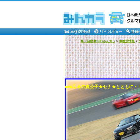
車・自動車SNSみんカラ
>
車種別情報
>
■■■音速の貴公子★セナ★とともに