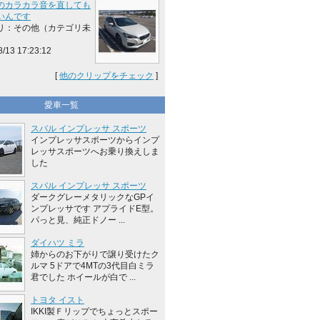
のカラカラ音を直しても
いんです
リ：その他（カテゴリ未
8/13 17:23:12
[
他のクリップをチェック
]
愛車一覧
スバル インプレッサ スポーツ
インプレッサスポーツからインプ
レッサスポーツへお乗り換えしま
した
スバル インプレッサ スポーツ
ダークグレーメタリックなGPイ
ンプレッサです アプライドE型。
パっと見、純正ドノー ...
ダイハツ ミラ
姉からのお下がりで譲り受けたク
ルマ 5ドアで4MTの3代目白ミラ
君でした ホイールが白で ...
トヨタ イスト
IKKI製Ｆリップでちょっとスポー