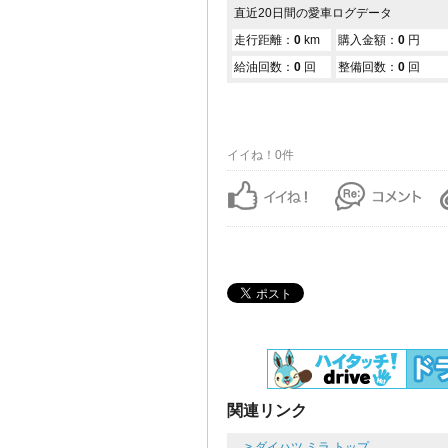
直近20日間の愛車ログデータ
走行距離：
0
km
購入金額：
0
円
給油回数：
0
回
整備回数：
0
回
イイね！0件
関連リンク
> ダイハツ ミラ トップ