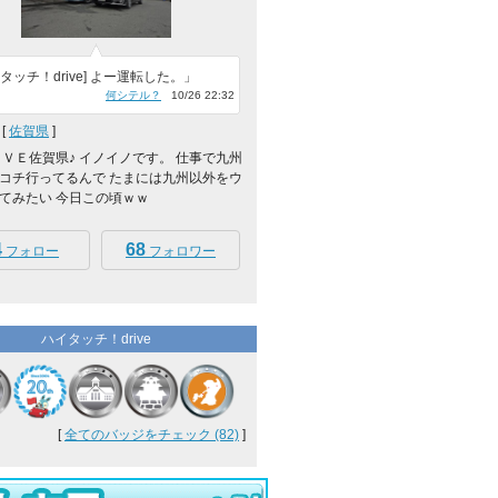
タッチ！drive] よー運転した。」
何シテル？
10/26 22:32
[
佐賀県
]
ＯＶＥ佐賀県♪ イノイノです。 仕事で九州
コチ行ってるんで たまには九州以外をウ
てみたい 今日この頃ｗｗ
4
68
フォロー
フォロワー
ハイタッチ！drive
[
全てのバッジをチェック (82)
]