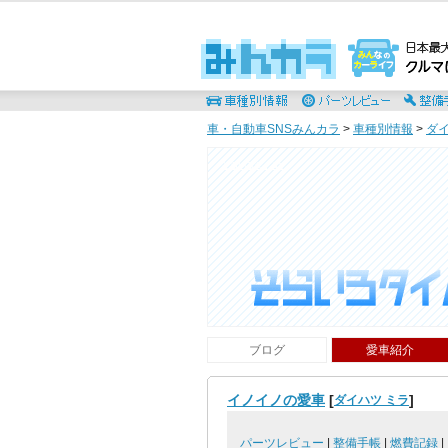
車・自動車SNSみんカラ
>
車種別情報
>
ダ
そらいろタイムず
ブログ
愛車紹介
イノイノの愛車
[
]
ダイハツ ミラ
パーツレビュー
|
整備手帳
|
燃費記録
|