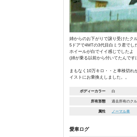
姉からのお下がりで譲り受けたク
5ドアで4MTの3代目白ミラ君でし
ホイールが白でイイ感じでしたよ
(姉が乗る以前から付いてたんです
まもなく10万キロ・・と車検切れ
イストにお乗換えしました。。
ボディーカラー
白
所有形態
過去所有のク
属性
ノーマル車
愛車ログ