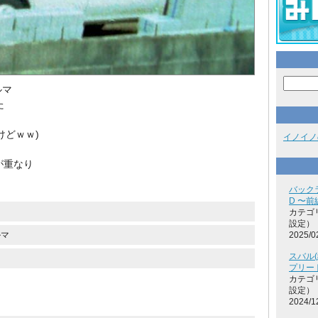
ルマ
た
けどｗｗ)
イノイノ
が重なり
バック
D 〜前
カテゴ
設定）
ルマ
2025/0
スバル(
プリー
カテゴ
設定）
2024/1