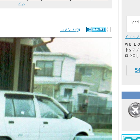
イム
「[ハイ
コメント(0)
イノイノ
ＷＥ Ｌ
中をアチ
ロウロし
5