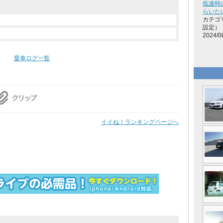
低速時
らいた
カテゴ
設定）
2024/0
愛車ログ一覧
イイね！ランキングページへ