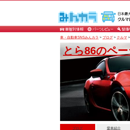
車・自動車SNSみんカラ
>
ブログ
>
クルマ
とら86のペー
ブログ
愛車紹介