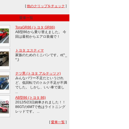
[
他のクリップをチェック
]
愛車一覧
ToraGR86 (トヨタ GR86)
AB型86から乗り替えました。 今
回は最初からエアロ装備で！
トヨタ エスティマ
家族のためのミニバンです。σ(^_
^;)
テツ男 (トヨタ アルテッツァ)
みんなパワー不足だというけれ
ど、低回転でのトルク不足が不満
でした。 しかし、いい車で楽し
...
AB型86 (トヨタ 86)
2012/5/23日納車されました！！
86GTの6MTで色はライトニング
レッドです。 ...
[
愛車一覧
]