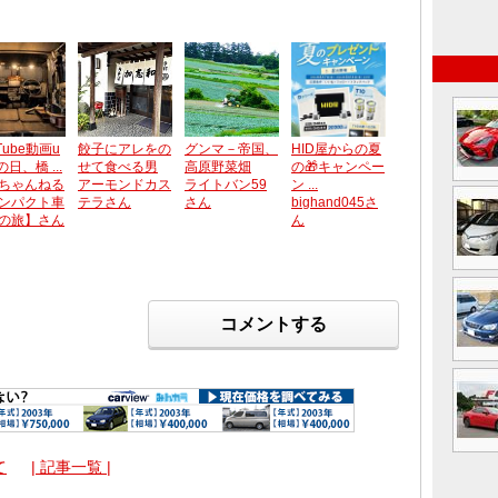
Tube動画u
餃子にアレをの
グンマ－帝国、
HID屋からの夏
の日、橋 ...
せて食べる男
高原野菜畑
の🎁キャンペー
ちゃんねる
アーモンドカス
ライトバン59
ン ...
ンパクト車
テラさん
さん
bighand045さ
の旅】さん
ん
コメントする
て
| 記事一覧 |