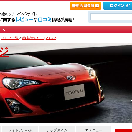
>
ブログ一覧
>
納車待ちだ！ [とら86]
ジ
フォトアルバム
ラップタイム
▼メニュー