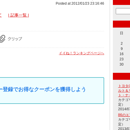
Posted at 2012/01/23 23:16:46
て
| 記事一覧 |
日
2
9
イイね！ランキングページへ
16
23
30
トヨタ
マイカー登録でお得なクーポンを獲得しよう
ルト＆
ト・ナ
カテゴ
定）
2014/0
86の
カテゴ
定）
2013/0