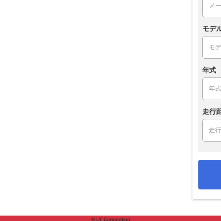
モデ
年式
走行
© LY Corporation