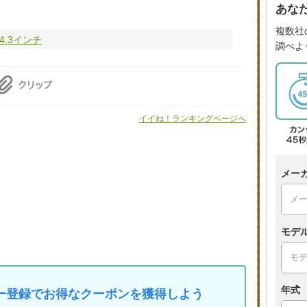
あな
複数社
 4.3インチ
調べよ
イイね！ランキングページへ
メー
モデ
年式
マイカー登録でお得なクーポンを獲得しよう