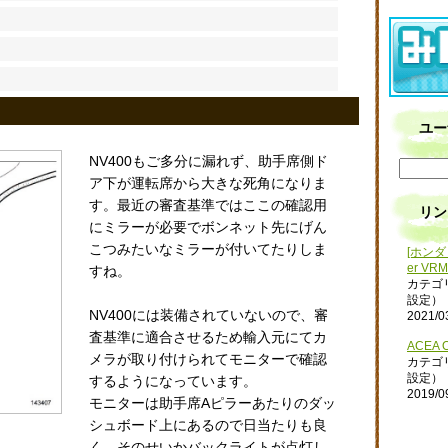
ユー
NV400もご多分に漏れず、助手席側ド
ア下が運転席から大きな死角になりま
す。最近の審査基準ではここの確認用
リン
にミラーが必要でボンネット先にげん
こつみたいなミラーが付いてたりしま
[ホンダ 
er VRM
すね。
カテゴ
設定）
NV400には装備されていないので、審
2021/0
査基準に適合させるため輸入元にてカ
ACEA O
メラが取り付けられてモニターで確認
カテゴ
設定）
するようになっています。
2019/0
モニターは助手席Aピラーあたりのダッ
シュボード上にあるので日当たりも良
く、そのせいかバックライトが点灯し