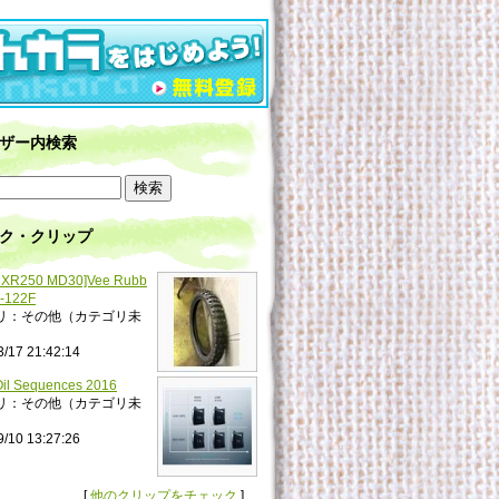
ザー内検索
ク・クリップ
XR250 MD30]Vee Rubb
-122F
リ：その他（カテゴリ未
3/17 21:42:14
il Sequences 2016
リ：その他（カテゴリ未
9/10 13:27:26
[
他のクリップをチェック
]