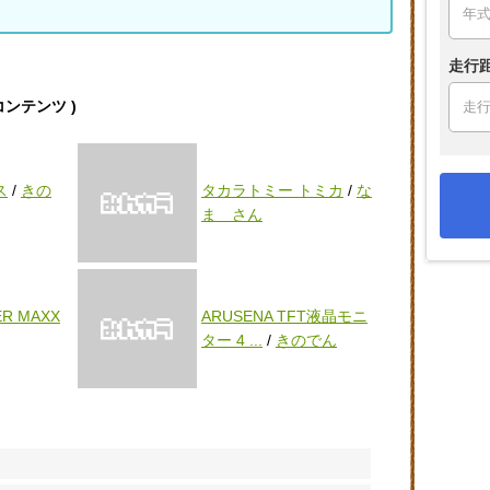
走行
連コンテンツ )
ス
/
きの
タカラトミー トミカ
/
な
ま さん
ER MAXX
ARUSENA TFT液晶モニ
ター 4 ...
/
きのでん