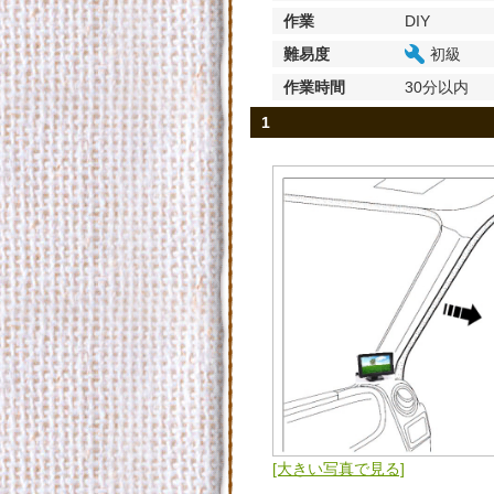
作業
DIY
難易度
初級
作業時間
30分以内
1
[大きい写真で見る]