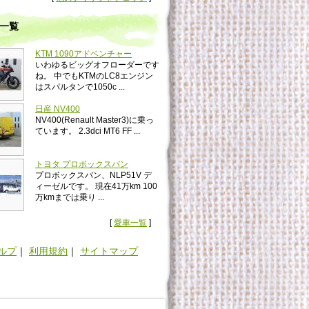
一覧
KTM 1090アドベンチャー
いわゆるビッグオフローダーです
ね。 中でもKTMのLC8エンジン
はスパルタンで1050c ...
日産 NV400
NV400(Renault Master3)に乗っ
ています。 2.3dci MT6 FF ...
トヨタ プロボックスバン
プロボックスバン、NLP51V デ
ィーゼルです。 現在41万km 100
万kmまでは乗り ...
[
愛車一覧
]
ルプ
｜
利用規約
｜
サイトマップ