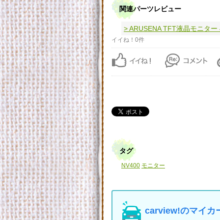
関連パーツレビュー
> ARUSENA TFT液晶モニター
イイね！0件
タグ
NV400
モニター
carview!の