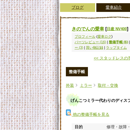
ブログ
愛車紹介
きのでんの愛車
[
]
日産 NV400
プロフィール
(
愛車ログ
)
パーツレビュー (16)
|
整備手帳 (6)
ー (3)
|
買い物記録
|
ラップタイム
<< スタッドレスの
整備手帳
外装
ミラー
取付・交換
げんこつミラー代わりのディス
他の整備手帳を見る
目的
修理・故障