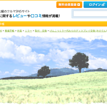
00
>
整備手帳
>
外装
>
ミラー
>
取付・交換
>
げんこつミラー代わりのディスプレイ交換 [きのでん]