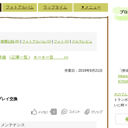
フォトアルバム
ラップタイム
▼メニュー
プロ
|
燃費記録 (6)
|
フォトアルバム (1)
|
フォト (1)
|
クルマレビュ
準備
| 記事一覧 |
キーキー音 >>
作業日：2019年9月21日
「[整
inkara
97/54
きのでん
プレイ交換
トランポ
いに時々
0
4
・メンテナンス