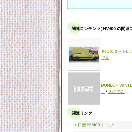
関連コンテンツ
( NV400 の関
冬はスタッドレ
でん
DUNLOP WINT
...
/
きのでん
関連リンク
> 日産 NV400 トップ