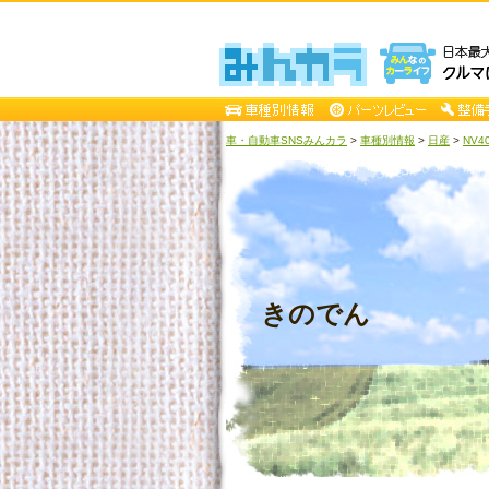
車・自動車SNSみんカラ
>
車種別情報
>
日産
>
NV4
きのでん