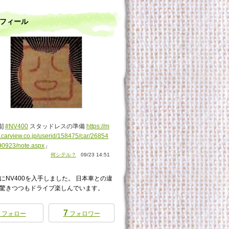
フィール
備]
#NV400
スタッドレスの準備
https://m
.carview.co.jp/userid/158475/car/26854
90923/note.aspx
」
何シテル？
09/23 14:51
にNV400を入手しました。 日本車との違
驚きつつもドライブ楽しんでいます。
7
フォロー
フォロワー