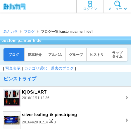
ログイン
メニュー
みんカラ
ブログ
ブログ一覧 [custom painter hide]
custom painter hide
ラップ
ブログ
愛車紹介
アルバム
グループ
ヒストリ
タイム
[
写真表示
｜
カテゴリ選択
｜
過去のブログ
]
ピンストライプ
IQOSにART
2016/11/11 12:36
silver leafing ＆ pinstriping
2016/4/20 01:14
3