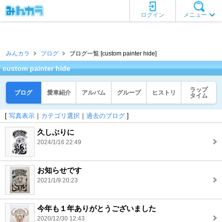
ログイン
メニュー
みんカラ
ブログ
ブログ一覧 [custom painter hide]
custom painter hide
ラップ
ブログ
愛車紹介
アルバム
グループ
ヒストリ
タイム
[
写真表示
｜
カテゴリ選択
｜
過去のブログ
]
久しぶりに
2024/1/16 22:49
お知らせです
2021/1/9 20:23
今年も１年ありがとうございました
2020/12/30 12:43