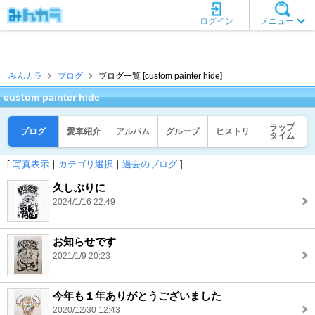
ログイン
メニュー
みんカラ
ブログ
ブログ一覧 [custom painter hide]
custom painter hide
ラップ
ブログ
愛車紹介
アルバム
グループ
ヒストリ
タイム
[
写真表示
｜
カテゴリ選択
｜
過去のブログ
]
久しぶりに
2024/1/16 22:49
お知らせです
2021/1/9 20:23
今年も１年ありがとうございました
2020/12/30 12:43