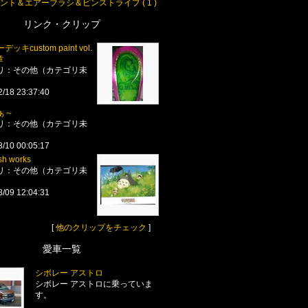
ント＆エアーブラシ＆ピンストライプ ( 1 )
リンク・クリップ
ッキcustom paint vol.
章
リ：その他（カテゴリ未
2/18 23:37:40
ぁ～
リ：その他（カテゴリ未
8/10 00:05:17
sh works
リ：その他（カテゴリ未
8/09 12:04:31
[
他のクリップをチェック
]
愛車一覧
シボレー アストロ
シボレー アストロに乗っていま
す。