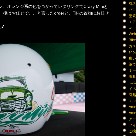
有名人
ン、オレンジ系の色をつかってレタリングでCrazy Miniと
バニン
後はお任せで、、と言ったorderと、Tikiの置物にお任せ
塗装 (
エア
🎵
whee
Welc
Bike 
カス
show
集い (
筆で
ミーテ
表札 (
つぶや
イベ
引越し
cust
Amer
Amer
アー
フィギ
ご挨拶