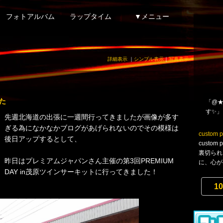
フォトアルバム
ラップタイム
▼メニュー
詳細表示
｜
シンプル表示
｜
写真表示
した
「@★
す✨」
先週北海道の出張に一週間行ってきましたが画像が多す
ぎる為になかなかブログがあげられないのでその模様は
custom p
後日アップするとして、
custo
裏切られ
昨日はプレミアムジャパンさん主催の第3回PREMIUM
に、心がけて
DAY in茂原ツインサーキットに行ってきました！
10