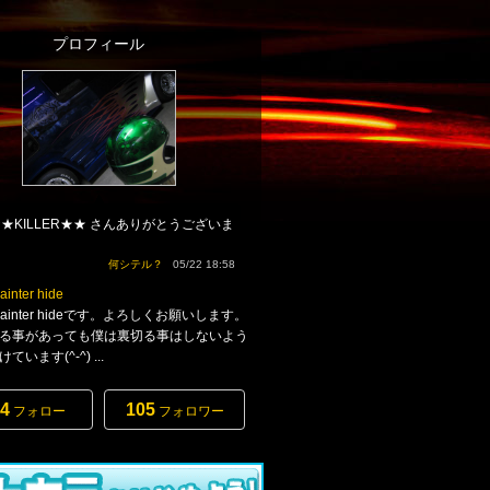
プロフィール
★KILLER★★ さんありがとうございま
何シテル？
05/22 18:58
ainter hide
m painter hideです。よろしくお願いします。
る事があっても僕は裏切る事はしないよう
います(^-^) ...
4
105
フォロー
フォロワー