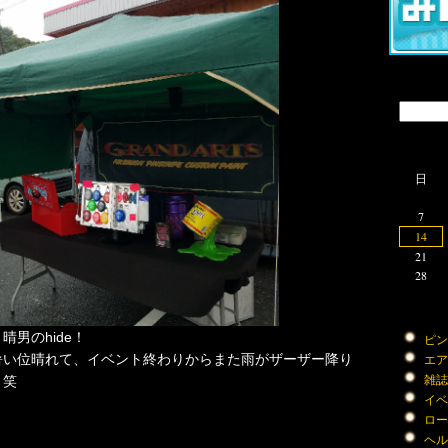
日
7
14
21
28
男のhide！
ピン
暑い位晴れて、イベント終わりからまた雨がザーザー降り
エアー
？笑
雑誌 (
イベン
ロード
ヘルメ