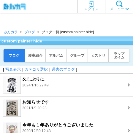
ログイン
メニュー
みんカラ
ブログ
ブログ一覧 [custom painter hide]
custom painter hide
ラップ
ブログ
愛車紹介
アルバム
グループ
ヒストリ
タイム
[
写真表示
｜
カテゴリ選択
｜
過去のブログ
]
久しぶりに
2024/1/16 22:49
お知らせです
2021/1/9 20:23
今年も１年ありがとうございました
2020/12/30 12:43