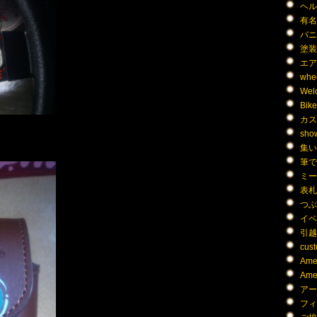
ヘルメ
有名人
バニン
塗装 (
エア
whee
Welc
Bike 
カス
show
集い (
筆で
ミーテ
表札 (
つぶや
イベ
引越し
cust
Amer
Amer
アー
フィギ