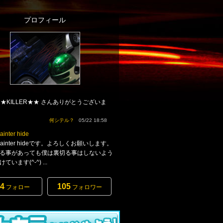
プロフィール
★KILLER★★ さんありがとうございま
何シテル？
05/22 18:58
ainter hide
m painter hideです。よろしくお願いします。
る事があっても僕は裏切る事はしないよう
います(^-^) ...
4
105
フォロー
フォロワー