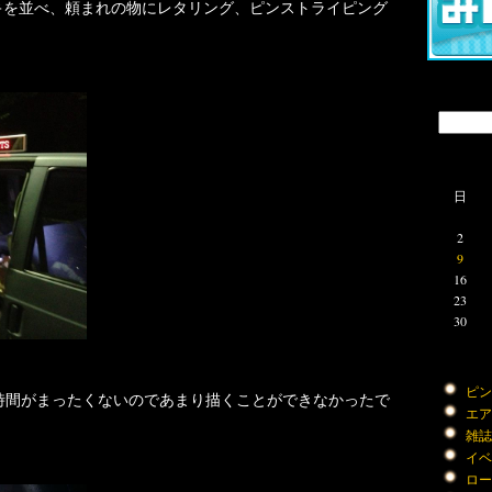
キを並べ、頼まれの物にレタリング、ピンストライピング
日
2
9
16
23
30
ピン
時間がまったくないのであまり描くことができなかったで
エアー
雑誌 (
イベン
ロード