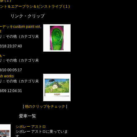
 ( 1 )
ント＆エアーブラシ＆ピンストライプ ( 1 )
リンク・クリップ
ッキcustom paint vol.
章
リ：その他（カテゴリ未
2/18 23:37:40
ぁ～
リ：その他（カテゴリ未
8/10 00:05:17
sh works
リ：その他（カテゴリ未
8/09 12:04:31
[
他のクリップをチェック
]
愛車一覧
シボレー アストロ
シボレー アストロに乗っていま
す。