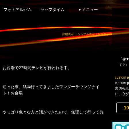
フォトアルバム
ラップタイム
▼メニュー
詳細表示
｜
シンプル表示
｜
写真表示
「@★
す✨」
お台場で27時間テレビが行われる中、
custom p
custo
迷った末、結局行ってきましたワンダーラウンジナイ
裏切られ
ト！お台場
に、心がけて
10
やっぱり色々な方と話ができたので、無理して行って良