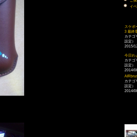
ご挨拶
イベ
スケボーデ
3 最終
カテゴ
設定）
2015/1
今日わ
カテゴ
設定）
2014/0
AIRbru
カテゴ
設定）
2014/0