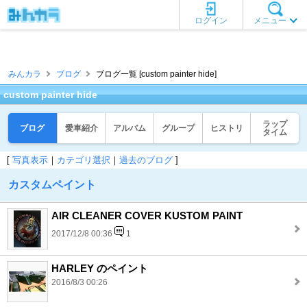
ログイン
メニュー
みんカラ
ブログ
ブログ一覧 [custom painter hide]
custom painter hide
ラップ
ブログ
愛車紹介
アルバム
グループ
ヒストリ
タイム
[
写真表示
｜
カテゴリ選択
｜
過去のブログ
]
カスタムペイント
AIR CLEANER COVER KUSTOM PAINT
2017/12/8 00:36
1
HARLEY のペイント
2016/8/3 00:26