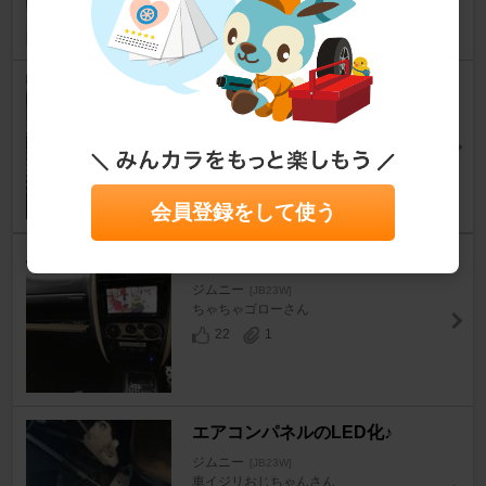
38
7
カーボン オーバーヘッドコンソ
ール②
ジムニー
[JB23W]
smallrockさん
8
1
会員登録をして使う
ボディ同色塗装
ジムニー
[JB23W]
ちゃちゃゴローさん
22
1
エアコンパネルのLED化♪
ジムニー
[JB23W]
車イジリおじちゃんさん