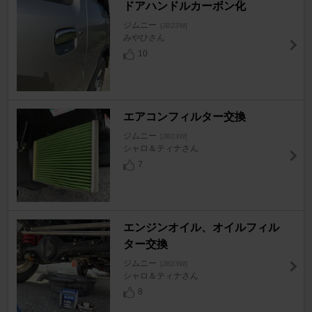
ドアハンドルカーボン化
ジムニー
[JB23W]
みやひさん
10
エアコンフィルター交換
ジムニー
[JB23W]
シャロ＆ティナさん
7
エンジンオイル、オイルフィル
ター交換
ジムニー
[JB23W]
シャロ＆ティナさん
8