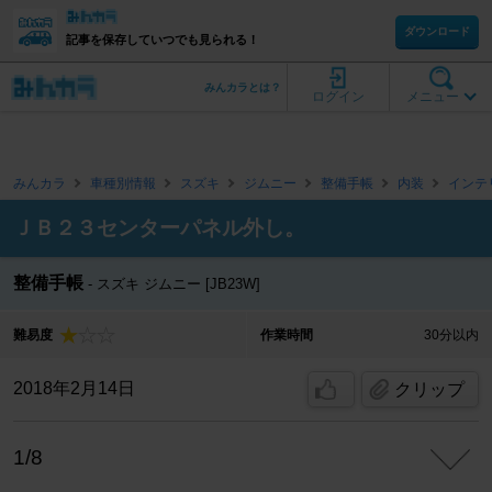
ダウンロード
記事を保存していつでも見られる！
みんカラとは？
ログイン
メニュー
みんカラ
車種別情報
スズキ
ジムニー
整備手帳
内装
インテ
ＪＢ２３センターパネル外し。
整備手帳
スズキ ジムニー [JB23W]
難易度
作業時間
30分以内
2018年2月14日
クリップ
1/8