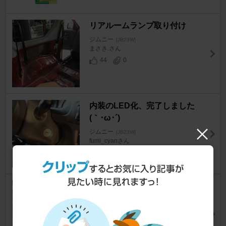
リアルームランプ取り付け
ジムニー
[JB23W]
まさき.さん
44
0
内装のLED化、完了しました
(｀･ω･´)ゞ
ジムニー
[JB23W]
fumi_cyanさん
23
2
トランスファーパネルその他の
LED化♪
ジムニー
[JB23W]
車イジリおじちゃんさん