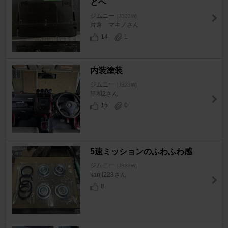
とへ
ジムニー
[JB23W]
片倉 マキノさん
14
1
内装塗装
ジムニー
[JB23W]
平和2さん
15
0
5速ミッションのふわふわ感
ジムニー
[JB23W]
kanji223さん
8