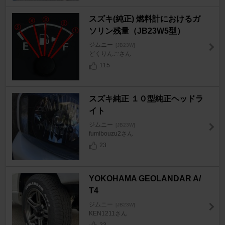
スズキ(純正) 燃料計におけるガ
ソリン残量（JB23W5型）
ジムニー
[JB23W]
どくりんごさん
115
スズキ純正 １０型純正ヘッドラ
イト
ジムニー
[JB23W]
fumibouzu2さん
23
YOKOHAMA GEOLANDAR A/
T4
ジムニー
[JB23W]
KEN1211さん