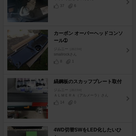
37
6
カーボン オーバーヘッドコンソ
ール➀
ジムニー
[JB23W]
smallrockさん
8
1
縞鋼板のスカッフプレート取付
ジムニー
[JB23W]
ＡＬＭＥＲＡ（アルメーラ）さん
14
0
4WD切替SWをLED化したいひ