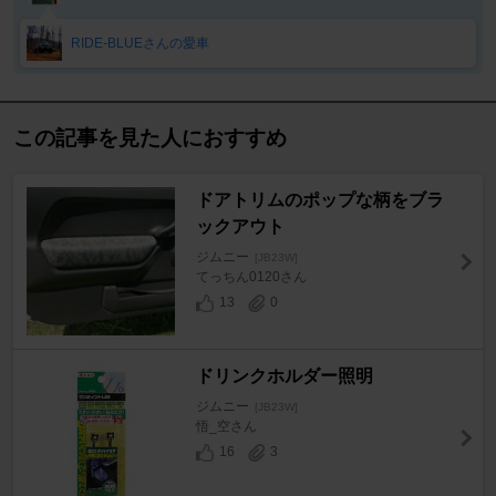
RIDE-BLUEさんの愛車
この記事を見た人におすすめ
ドアトリムのポップな柄をブラ
ックアウト
ジムニー
[JB23W]
てっちん0120さん
13
0
ドリンクホルダー照明
ジムニー
[JB23W]
悟_空さん
16
3