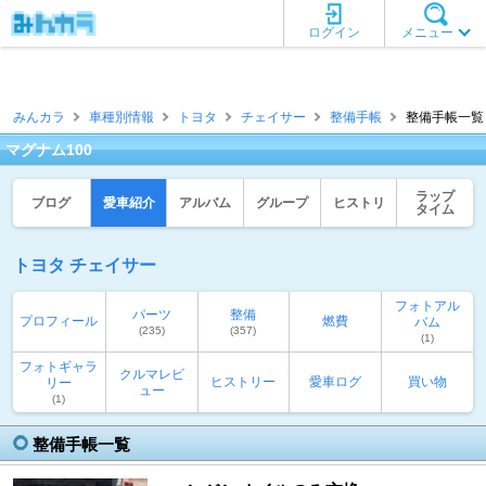
ログイン
メニュー
みんカラ
車種別情報
トヨタ
チェイサー
整備手帳
整備手帳一覧 
マグナム100
ラップ
ブログ
愛車紹介
アルバム
グループ
ヒストリ
タイム
トヨタ チェイサー
フォトアル
パーツ
整備
プロフィール
燃費
バム
(235)
(357)
(1)
フォトギャラ
クルマレビ
ヒストリー
愛車ログ
買い物
リー
ュー
(1)
整備手帳一覧