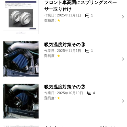
フロント車高調にスプリングスペー
サー取り付け
作業日 : 2025年11月1日
1
難易度 :
★
吸気温度対策その③
作業日 : 2025年11月1日
1
難易度 :
★
吸気温度対策その②
作業日 : 2025年10月19日
4
難易度 :
★