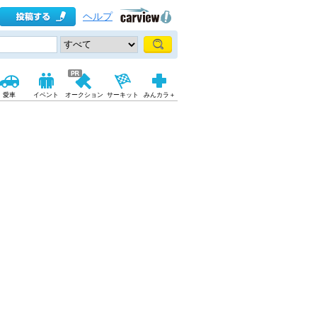
ヘルプ
愛車
イベント
オークション
サーキット
みんカラ＋