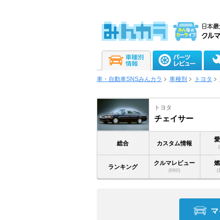
車・自動車SNSみんカラ
車種別
トヨタ
トヨタ
チェイサー
総合
カスタム情報
クルマレビュー
ランキング
(680)
(
マ