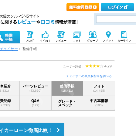
ブログ
イイね！
レビュー
フォト
グループ
スポット
カーライフ
チェイサー
整備手帳
4.29
ユーザー評価：
チェイサーの車買取相場を調べる
愛車紹介
パーツレビュー
整備手帳
フォト
(8,831)
(43,650)
(18,411)
(14,455)
燃費記録
Q&A
中古車情報
グレード・
スペック
12,237)
(479)
(103)
イカーローン徹底比較！