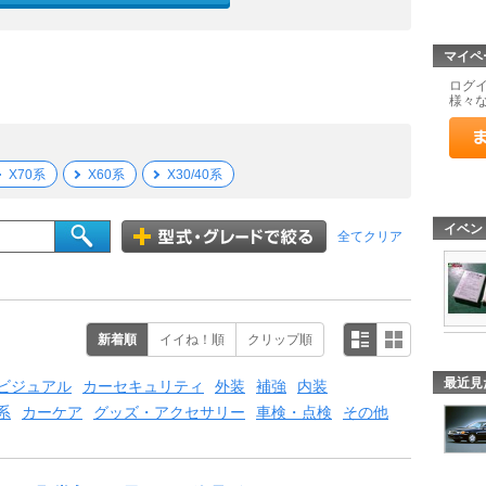
マイペ
ログ
様々
X70系
X60系
X30/40系
イベン
全てクリア
新着順
イイね！順
クリップ順
最近見
ビジュアル
カーセキュリティ
外装
補強
内装
系
カーケア
グッズ・アクセサリー
車検・点検
その他