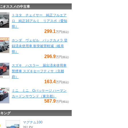
にオススメの中古車
トヨタ チェイサー 純正フルエア
ロ 純正16アルミ リアスポ（愛知
県）
299.1
万円
(税込)
ホンダ ヴェゼル バックカメラ 登
録済未使用車 衝突被害軽減（岐阜
県）
296.9
万円
(税込)
スズキ ハスラー 届出済未使用車
禁煙車 スズキセーフティサ（京都
府）
163.4
万円
(税込)
ミニ ミニ Oパッケージ ハーマン
カードンサウンド（東京都）
587.9
万円
(税込)
ンキング
マグナム100
261 PV