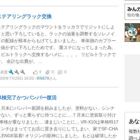
ステアリングラック交換
ステアリングラックのマウントをラッカラでリジットにしよ
うと思い下ろしていると、ラックの油量を調整するソレノイ
ドの配線が根本からもげてしまいました。 車体側のカプラー
を抜かずに下ろしたためです。 重ステになってしまった為、
リビルトラックへ交換するハメに、、、、 リビルトラックで
。 余計な出費が。 ...
4
0
0
難易度
026年7月29日 16:03
RN679
さん
車検完了かつバンパー復活
４月末にバンパー新調を頼みましたが、塗料がない、シンナ
ーない、ずっと乗らずに待つことに… ７月末に塗装取り付け
あな
&車検が重なりました… 凄まじいことに… VR-X10は車検時17
インチはまっててお店に置き去りにしてしまい、家でSF-CHA
複数
LLENGE装着! オリジンの龍神にしました。もとは破壊したか
調べ