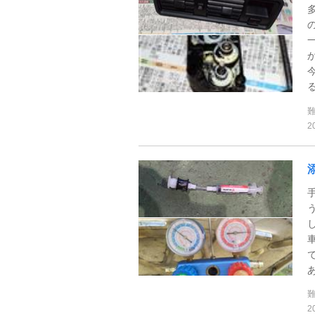
る
2
あ
2