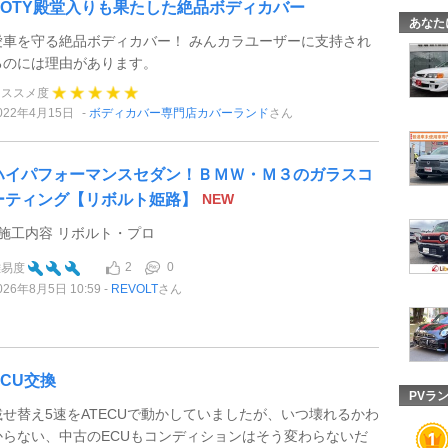
POTY殿堂入りも果たした絶品ボディカバー
あなた
愛車を守る絶品ボディカバー！ みんカラユーザーに支持され
るのには理由があります。
オススメ度
022年4月15日
ボディカバー専門店カバーランド
さん
ハイパフォーマンスセダン！ＢＭＷ・Ｍ３のガラスコ
ーティング【リボルト姫路】
NEW
●施工内容 リボルト・プロ
2
0
難易度
026年8月5日 10:59
REVOLT
さん
ECU交換
PVラ
載せ替え5速をATECUで動かしていましたが、いつ壊れるかわ
からない、中古のECUもコンディションはそう変わらないだ