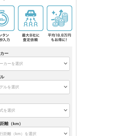
カー
ル
距離（km）