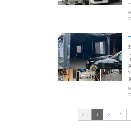
..
2
ぎ
2
前へ
1
2
3