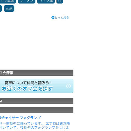
アップ企画
ラーメン
ＨＩＤ屋
IS
泊
三菱
もっと見る
フ会情報
ス
100チェイサー フォグランプ
サー前期型に乗っています。 エアロは後期モ
付いていて、後期型のフォグランプをつけよ