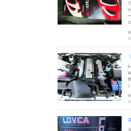
ロ
2
6
2