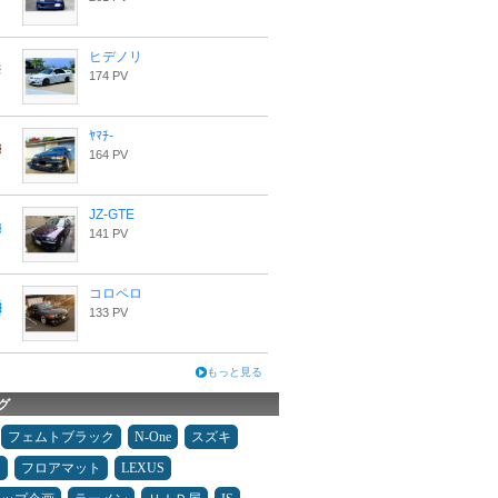
ヒデノリ
174 PV
ﾔﾏﾁ-
164 PV
JZ-GTE
141 PV
コロペロ
133 PV
もっと見る
グ
フェムトブラック
N-One
スズキ
ン
フロアマット
LEXUS