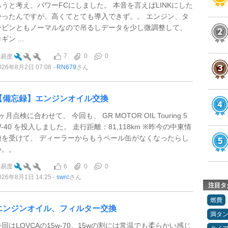
ろうと考え、パワーFCにしました。 本音を言えばLINKにした
かったんですが、高くてとても導入できず。。 エンジン、タ
ービンともノーマルなので吊るしデータを少し微調整して、
ギン ...
7
0
0
難易度
026年8月2日 07:08
RN679
さん
【備忘録】エンジンオイル交換
ヶ月点検に合わせて、 今回も、 GR MOTOR OIL Touring 5
W-40 を投入しました。 走行距離：81,118km ※昨今の中東情
勢を受けて、 ディーラーからもうペール缶がなくなったらし
い。。
6
0
0
難易度
026年8月1日 14:25
swrc
さん
注目タ
燃費
エンジンオイル、フィルター交換
満タ
今回はLOVCAの15w-70。15wの割には常温でも柔らかい感じ