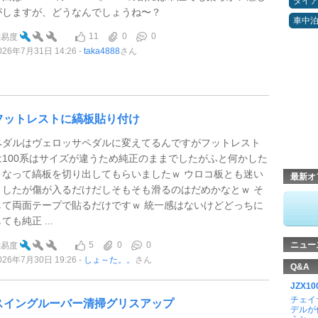
タイ
がしますが、どうなんでしょうね〜？
車中
11
0
0
難易度
026年7月31日 14:26
taka4888
さん
フットレストに縞板貼り付け
ペダルはヴェロッサペダルに変えてるんですがフットレスト
は100系はサイズが違うため純正のままでしたがふと何かした
くなって縞板を切り出してもらいましたｗ ウロコ板とも迷い
最新オ
ましたが傷が入るだけだしそもそも滑るのはだめかなとｗ そ
して両面テープで貼るだけですｗ 統一感はないけどどっちに
ても純正 ...
5
0
0
ニュー
難易度
026年7月30日 19:26
しょ～た。。
さん
Q&A
JZX
チェイ
スイングルーバー清掃グリスアップ
デルが