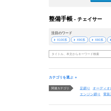
整備手帳
- チェイサー
注目のワード
X100系
X90系
X80系
カテゴリを選ぶ ＋
足廻り
オーディオ
関連カテゴリ
エンジン廻り
電装