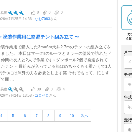
.
8
0
0
難易度
026年7月25日 14:36
なお7083
さん
〜 塗装作業用に簡易テント組み立て 〜
塗装作業用で購入した3m×6m天井2.7mのテントの組み立てを
メー
しました。 本日はマークⅡのルーフとミラーの塗装で訪れたド
リ仲間の友人と2人で作業です♪ ダンボール2個で発送されて
きたテント 骨組みが入っている箱はめちゃくちゃ重たくて1人
で持つには渾身の力を必要とします笑 それでもって、忙しす
モデ
て開 ...
30
0
4
難易度
026年7月24日 13:58
コロペロ
さん
年式
4
5
6
7
8
9
10
次へ
走行