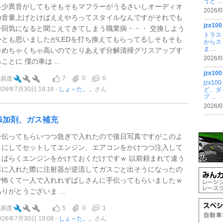
うと ...
多少異音がしてもそもそもマフラーがうるさいしオーディオ
2026/0
の音量上げとけばええやろってスタイルなんですがそれでも
jzx
一回気になると聞こえてきてしまう職業病・・・ 交換しよう
トラス
かとも思いましたがLEDを打ち換えてもらってるしそもそも
からス
ま ...
今めちゃくちゃ高いのでとりあえず分解清掃グリスアップす
2026/0
ことに 僕の車は ...
jzx
7
0
0
難易度
jzx
026年7月30日 19:18
しょ～た。。
さん
ど、ダ
ブ ...
2026/0
添加剤、ガス補充
手伝ってもらいつつ急ぎで入れたので後日写真ですがこのよ
うにしてセットしてエンジン、エアコンをかけつつ注入して
しばらくエンジンをかけておくだけですｗ 以前頼まれて違う
車に入れた際に注射器が逆流してガスごと出そうになったの
で怖くて一人で入れれずばしさんに手伝ってもらいましたｗ
りがとうございま ...
5
0
1
難易度
026年7月30日 19:08
しょ～た。。
さん