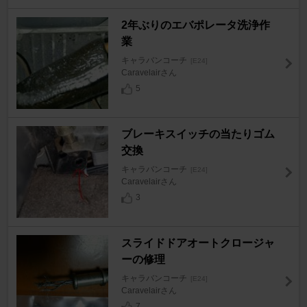
2年ぶりのエバポレータ洗浄作
業
キャラバンコーチ
[E24]
Caravelairさん
5
ブレーキスイッチの当たりゴム
交換
キャラバンコーチ
[E24]
Caravelairさん
3
スライドドアオートクロージャ
ーの修理
キャラバンコーチ
[E24]
Caravelairさん
7