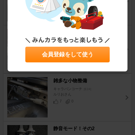
4
0
小物いじり その2
キャラバンコーチ
[E24]
ルリおさん
3
0
会員登録をして使う
雑多な小物整備
キャラバンコーチ
[E24]
ルリおさん
7
0
静音モード！その2