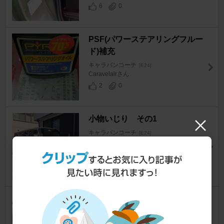
6
0
PSF(パワーステアリングフルー
ド)補充
キャラバンコーチ
[E24]
Caravelairさん
2
0
小物いじり その1
キャラバンコーチ
[E24]
ルリおさん
7
0
細かい補修とか
キャラバンコーチ
[E24]
ルリおさん