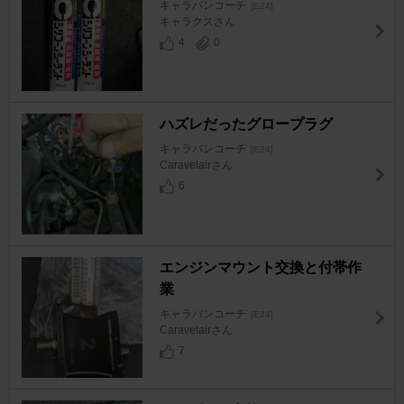
キャラバンコーチ
[E24]
キャラクスさん
4
0
ハズレだったグロープラグ
キャラバンコーチ
[E24]
Caravelairさん
6
エンジンマウント交換と付帯作
業
キャラバンコーチ
[E24]
Caravelairさん
7