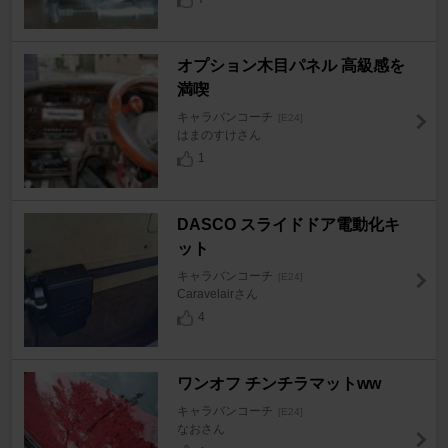
オプション木目パネル 高級感を
満喫
キャラバンコーチ
[E24]
はまのすけさん
1
DASCO スライドドア電動化キ
ット
キャラバンコーチ
[E24]
Caravelairさん
4
ワンオフ チンチラマットww
キャラバンコーチ
[E24]
なおさん