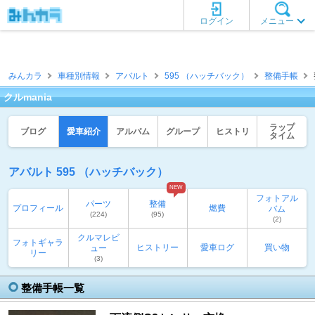
ログイン
メニュー
みんカラ
車種別情報
アバルト
595 （ハッチバック）
整備手帳
クルmania
ラップ
ブログ
愛車紹介
アルバム
グループ
ヒストリ
タイム
アバルト 595 （ハッチバック）
NEW
フォトアル
パーツ
整備
プロフィール
燃費
バム
(224)
(95)
(2)
クルマレビ
フォトギャラ
ヒストリー
愛車ログ
買い物
ュー
リー
(3)
整備手帳一覧