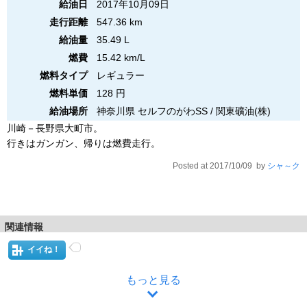
給油日
2017年10月09日
走行距離
547.36 km
給油量
35.49 L
燃費
15.42 km/L
燃料タイプ
レギュラー
燃料単価
128 円
給油場所
神奈川県 セルフのがわSS / 関東礦油(株)
川崎－長野県大町市。
行きはガンガン、帰りは燃費走行。
Posted at 2017/10/09 by
シャ～ク
関連情報
イイね！
もっと見る