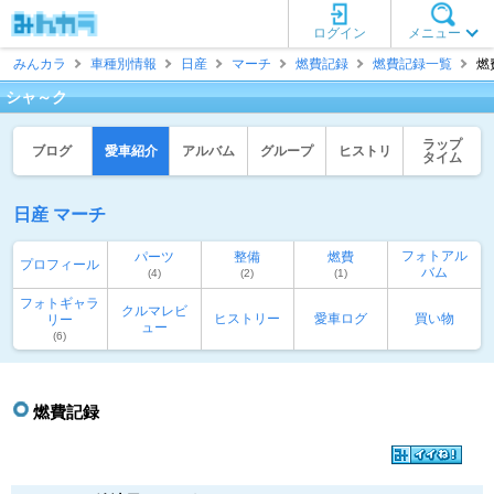
ログイン
メニュー
みんカラ
車種別情報
日産
マーチ
燃費記録
燃費記録一覧
燃
シャ～ク
ラップ
ブログ
愛車紹介
アルバム
グループ
ヒストリ
タイム
日産 マーチ
フォトアル
パーツ
整備
燃費
プロフィール
バム
(4)
(2)
(1)
フォトギャラ
クルマレビ
ヒストリー
愛車ログ
買い物
リー
ュー
(6)
燃費記録