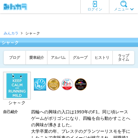
ログイン
メニュー
みんカラ
シャ～ク
シャ～ク
ラップ
ブログ
愛車紹介
アルバム
グループ
ヒストリ
タイム
シャ～ク
四輪への興味の入口は1993年のF1。同じ頃レース
自己紹介
ゲームがポリゴンになり、四輪を自ら動かすことへ
の興味が沸きました。
大学卒業の年、プレステのグランツーリスモを手に
したことで市販車のイメージが確立され、就職後1