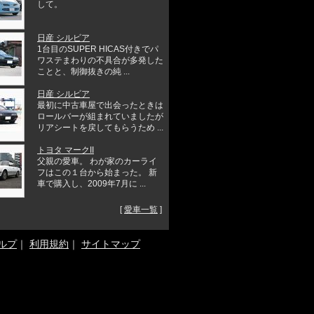
して。
日産 シルビア
1台目のSUPER HICAS付きでパ
ワステまわりの不具合が多発した
ことと、制御抜きの純 ...
日産 シルビア
最初に中古車屋で出会ったときは
ロールバーが組まれていましたが
リアシートを戻してもらうため ...
トヨタ マークII
父親の愛車。 わが家のカーライ
フはこの１台から始まった。 新
車で購入し、2009年7月に ...
[
愛車一覧
]
ルプ
｜
利用規約
｜
サイトマップ