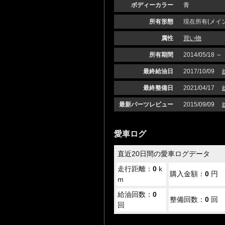
ボディーカラー
青
所有形態
現在所有(メイン
属性
買い物
所有期間
2014/05/18 ～
最終給油日
2017/10/09
最終整備日
2021/04/17
最新パーツレビュー
2015/09/09
愛車ログ
直近20日間の愛車ログデータ
走行距離：
0
k
購入金額：
0
円
m
給油回数：
0
整備回数：
0
回
回