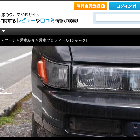
産
>
マーチ
>
愛車紹介
>
愛車プロフィール [シャ～ク]
で。