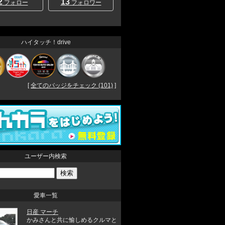
2
13
フォロー
フォロワー
ハイタッチ！drive
[
全てのバッジをチェック (101)
]
ユーザー内検索
愛車一覧
日産 マーチ
かみさんと共に愉しめるクルマと