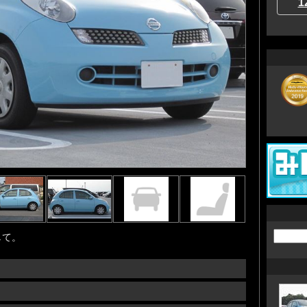
1
して。