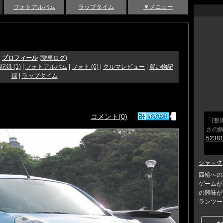
フォトアルバム
ラップタイム
▼メニュー
プロフィール
(
愛車ログ
)
記録 (1)
|
フォトアルバム
|
フォト (6)
|
クルマレビュー
|
買い物記
録
|
ラップタイム
コメント(0)
「[整
さの
52381
シャ～ク
四輪への
ゲームが
の興味が
ランツーリ