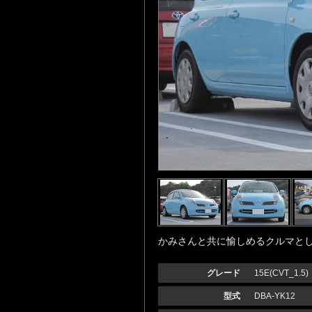
かみさんと共に愉しめるクルマと
グレード
15E(CVT_1.5)
型式
DBA-YK12