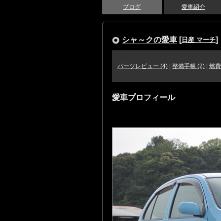
ブログ
愛車紹介
シャ～クの愛車
[
]
日産 マーチ
パーツレビュー (4)
|
整備手帳 (2)
|
燃費
愛車プロフィール