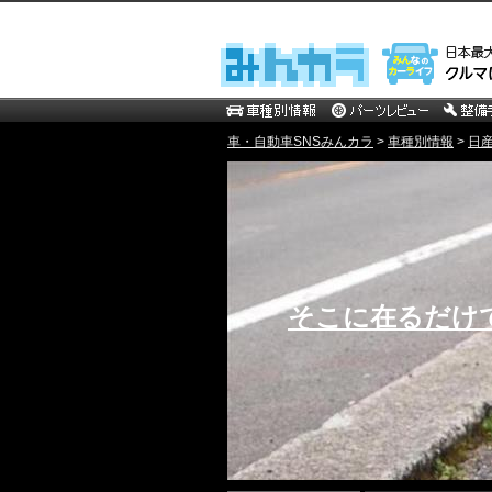
車・自動車SNSみんカラ
>
車種別情報
>
日
そこに在るだけ