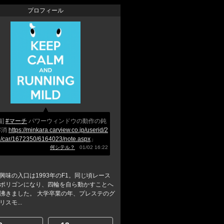
プロフィール
備]
#マーチ
パワーウィンドウの動作の鈍
解消
https://minkara.carview.co.jp/userid/2
/car/1672350/6164023/note.aspx
」
何シテル？
01/02 16:22
興味の入口は1993年のF1。同じ頃レース
ポリゴンになり、四輪を自ら動かすことへ
沸きました。 大学卒業の年、プレステのグ
スモ...