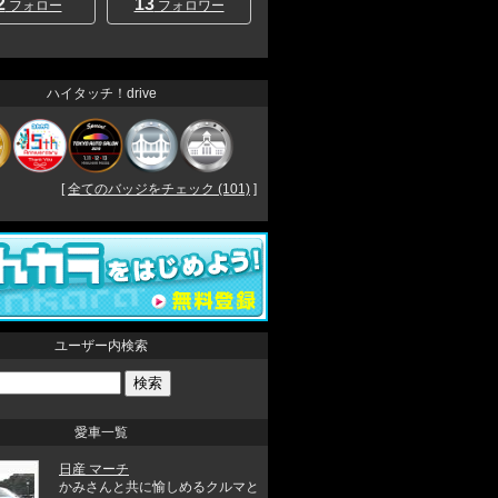
2
13
フォロー
フォロワー
ハイタッチ！drive
[
全てのバッジをチェック (101)
]
ユーザー内検索
愛車一覧
日産 マーチ
かみさんと共に愉しめるクルマと