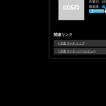
作業日 : 2
難易度 :
関連リンク
> 日産 マーチ トップ
> 日産 マーチ パーツレビュー