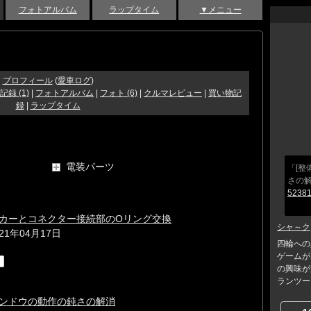
フォトアルバム
ラップタイム
▼メニュー
プロフィール
(
愛車ログ
)
記録 (1)
|
フォトアルバム
|
フォト (6)
|
クルマレビュー
|
買い物記
録
|
ラップタイム
電装パーツ
「[整
さの
52381
カーとコネクター接続部のOリング交換
シャ～ク
021年04月17日
四輪への
ゲームが
の興味が
ランツーリ
ンドウの動作の鈍さの解消