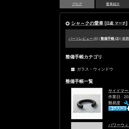
ブログ
愛車紹介
シャ～クの愛車
[
]
日産 マーチ
パーツレビュー (4)
|
整備手帳 (2)
|
燃費
整備手帳カテゴリ
ガラス・ウィンドウ
整備手帳一覧
サイドマー
作業日 : 2
難易度 :
パワーウィ