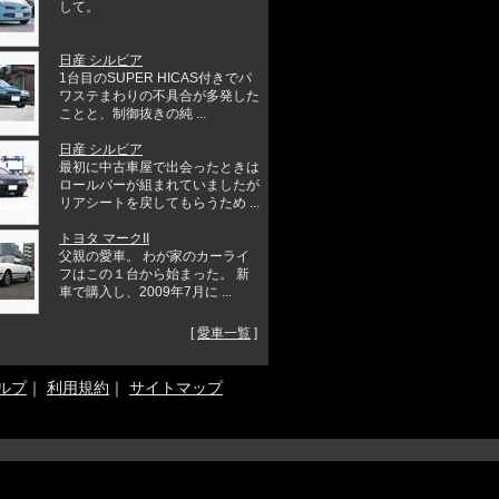
して。
日産 シルビア
1台目のSUPER HICAS付きでパ
ワステまわりの不具合が多発した
ことと、制御抜きの純 ...
日産 シルビア
最初に中古車屋で出会ったときは
ロールバーが組まれていましたが
リアシートを戻してもらうため ...
トヨタ マークII
父親の愛車。 わが家のカーライ
フはこの１台から始まった。 新
車で購入し、2009年7月に ...
[
愛車一覧
]
ルプ
｜
利用規約
｜
サイトマップ