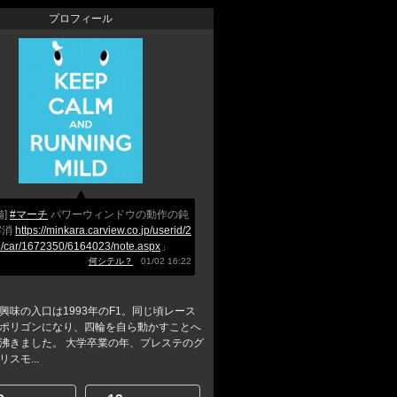
プロフィール
備]
#マーチ
パワーウィンドウの動作の鈍
解消
https://minkara.carview.co.jp/userid/2
/car/1672350/6164023/note.aspx
」
何シテル？
01/02 16:22
興味の入口は1993年のF1。同じ頃レース
ポリゴンになり、四輪を自ら動かすことへ
沸きました。 大学卒業の年、プレステのグ
スモ...