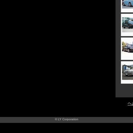
ヘ
© LY Corporation