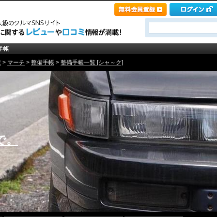
産
>
マーチ
>
整備手帳
>
整備手帳一覧 [シャ～ク]
で。