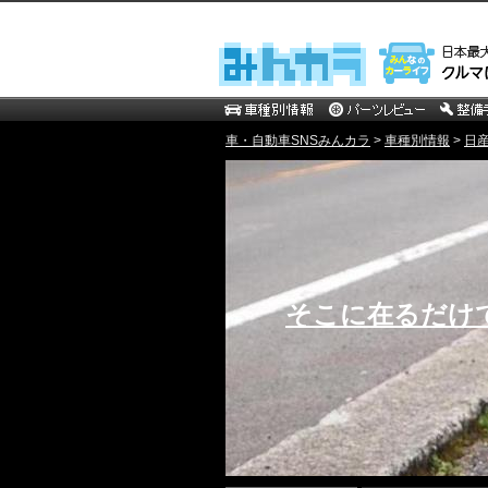
車・自動車SNSみんカラ
>
車種別情報
>
日
そこに在るだけ