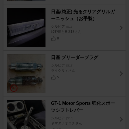
日産(純正) 光るクリアグリルガ
ーニッシュ（お手製）
シルビア
[S13]
峠野郎とE-S13さん
8
日産 ブリーダープラグ
シルビア
[S13]
ライクリィさん
5
GT-1 Motor Sports 強化スポー
ツシフトレバー
シルビア
[S13]
ヤマダノオロチさん