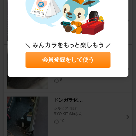
エアコン小型化や、色々やって
みた冷却コアの配置
シルビア
[S13]
pozio@ぷっさんさん
12
ブロアモーター・エバポレータ
会員登録をして使う
ー清掃
シルビア
[S13]
ぼわたさん
8
ドンガラ化…
シルビア
[S13]
RYO KiTaMoさん
10