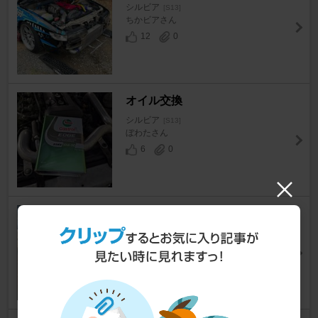
シルビア
[S13]
ちかビアさん
12
0
オイル交換
シルビア
[S13]
ぼわたさん
6
0
RB25ﾀｰﾋﾞﾝ交換
シルビア
[S13]
moto work sさん
17