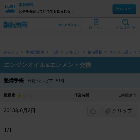
ダウンロード
記事を保存していつでも見られる！
みんカラとは？
ログイン
メニュー
みんカラ
車種別情報
日産
シルビア
整備手帳
エンジン廻り
エンジンオイル&エレメント交換
整備手帳
日産 シルビア [S13]
難易度
作業時間
1時間以内
2013年6月2日
クリップ
1/1