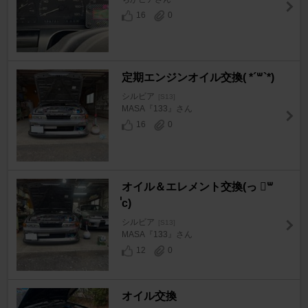
16
0
定期エンジンオイル交換( *´꒳`*)
シルビア
[S13]
MASA『133』さん
16
0
オイル＆エレメント交換(っ ॑꒳
॑c)
シルビア
[S13]
MASA『133』さん
12
0
オイル交換