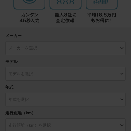
メーカー
モデル
年式
走行距離（km）