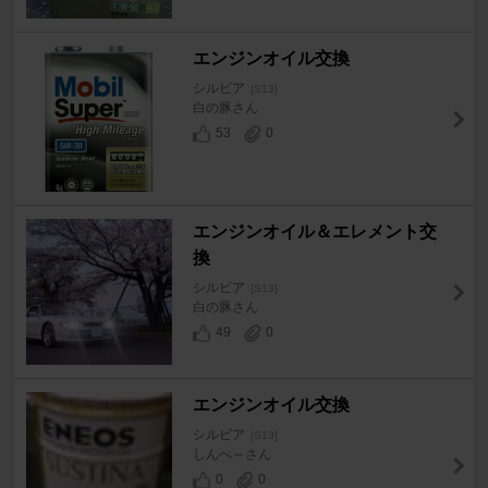
エンジンオイル交換
シルビア
[S13]
白の豚さん
53
0
エンジンオイル＆エレメント交
換
シルビア
[S13]
白の豚さん
49
0
エンジンオイル交換
シルビア
[S13]
しんぺ～さん
0
0