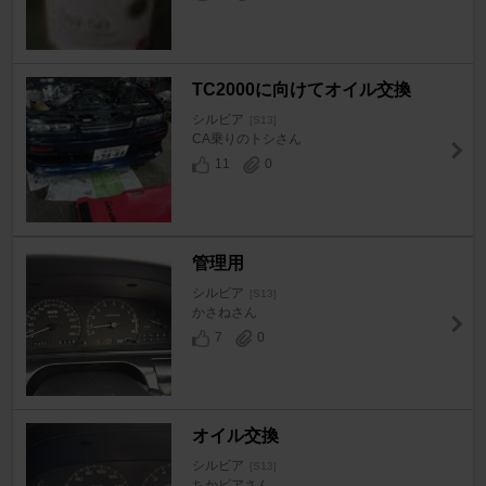
TC2000に向けてオイル交換
シルビア
[S13]
CA乗りのトシさん
11
0
管理用
シルビア
[S13]
かさねさん
7
0
オイル交換
シルビア
[S13]
ちかビアさん