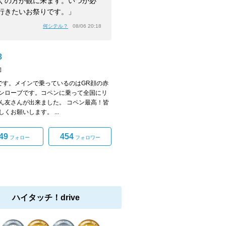
くの方が観に来ます。いつか必
行きたいお祭りです。」
何シテル？
08/06 20:18
8
]
i8です。メインで乗っているのはGR顔の赤
ンローブです。コペンに乗って全国にリ
ん友さんが出来ました。 コペン最高！皆
くお願いします。 ...
49
454
フォロー
フォロワー
ハイタッチ！drive