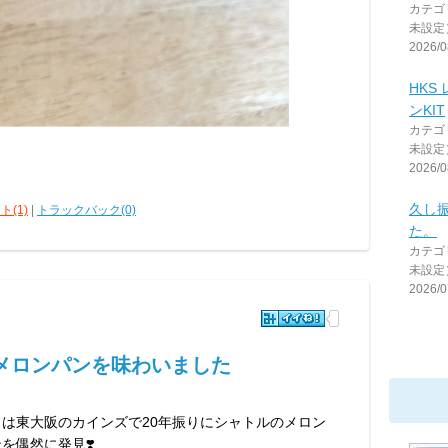
カテゴ
未設定
2026/0
HKS
ンKIT
カテゴ
未設定
2026/0
久し
ト(1)
|
トラックバック(0)
た。
カテゴ
未設定
2026/0
のメロンパンを味わいました
日は東大阪のカインズで20年振りにシャトルのメロン
を偶然に発見❣️