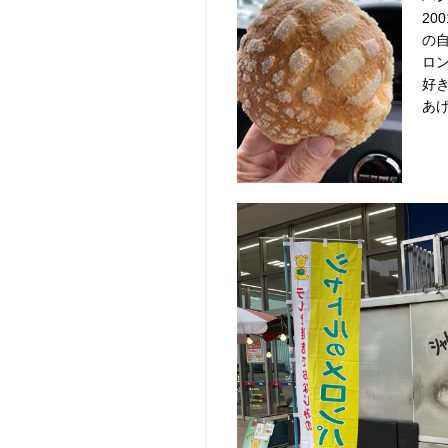
2
の
ロ
好
あ