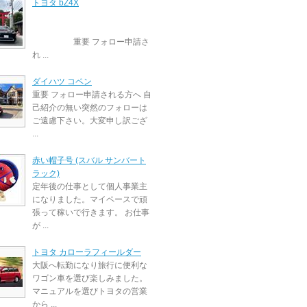
トヨタ bZ4X
重要 フォロー申請さ
れ ...
ダイハツ コペン
重要 フォロー申請される方へ 自
己紹介の無い突然のフォローは
ご遠慮下さい。大変申し訳ござ
...
赤い帽子号 (スバル サンバート
ラック)
定年後の仕事として個人事業主
になりました。マイペースで頑
張って稼いで行きます。 お仕事
が ...
トヨタ カローラフィールダー
大阪へ転勤になり旅行に便利な
ワゴン車を選び楽しみました。
マニュアルを選びトヨタの営業
から ...