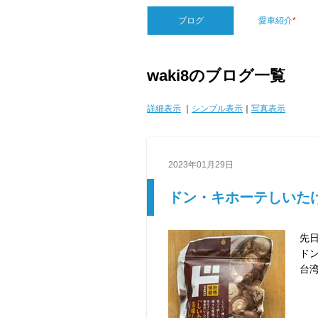
ブログ
愛車紹介
*
waki8のブログ一覧
詳細表示
｜
シンプル表示
｜
写真表示
2023年01月29日
ドン・キホーテしいた
先
ド
台