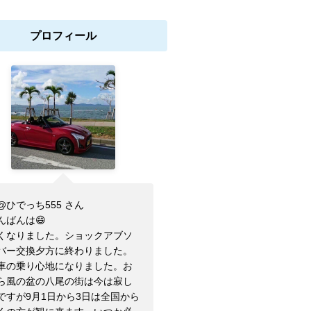
プロフィール
@ひでっち555 さん
んばんは😄
くなりました。ショックアブソ
バー交換夕方に終わりました。
車の乗り心地になりました。お
ら風の盆の八尾の街は今は寂し
ですが9月1日から3日は全国から