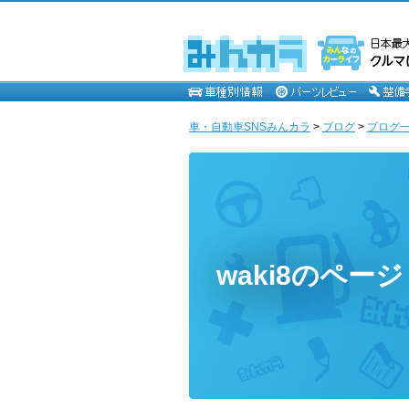
車・自動車SNSみんカラ
>
ブログ
>
ブログ一覧
waki8のページ