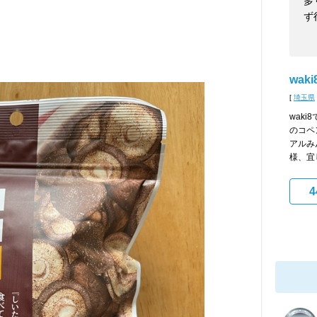
多
ず
waki
[
埼玉県
wak
のコペ
アルみ
様、宜し
4