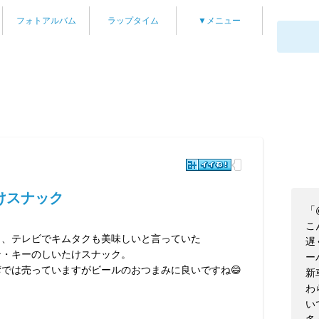
フォトアルバム
ラップタイム
▼メニュー
けスナック
「
こ
日、テレビでキムタクも美味しいと言っていた
遅
ン・キーのしいたけスナック。
ー
湾では売っていますがビールのおつまみに良いですね😄
新
わ
い