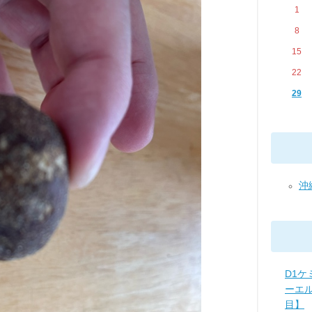
1
8
15
22
29
沖縄
D1ケ
ーエ
目】