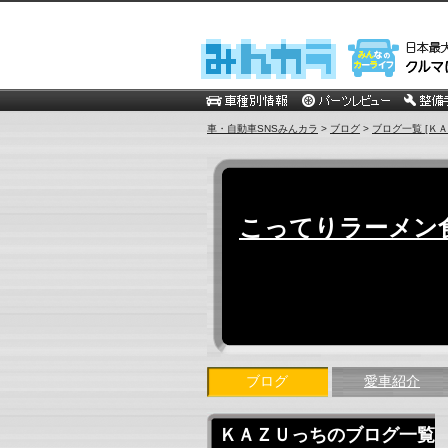
車・自動車SNSみんカラ
>
ブログ
>
ブログ一覧 [Ｋ
こってりラーメン
ブログ
愛車紹介
ＫＡＺＵっちのブログ一覧