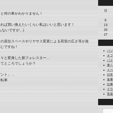
日
ると何の車かわかりません！
6
あれば買い換えたいくらい私はいいと思います！
13
20
もないですが…)
27
ヤの居住スペースやリヤサス変更による荷室の広さ等が改
感じですね！
パソコ
オフ会
ＵＶと変身した新フォレスター…
バドミ
ってところでしょうか？
車 ( 
イベン
ゼント」…
日常 
食事 
自転車
仕事 (
ドライ
音楽 (