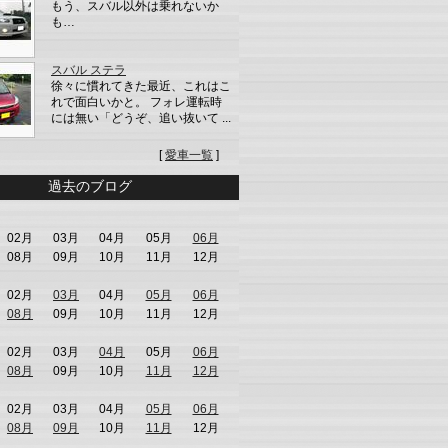
もう、スバル以外は乗れないか
も…
スバル ステラ
徐々に慣れてきた最近、これはこ
れで面白いかと。 フォレ運転時
には無い「どうぞ、追い抜いて ...
[
愛車一覧
]
過去のブログ
02月
03月
04月
05月
06月
08月
09月
10月
11月
12月
02月
03月
04月
05月
06月
08月
09月
10月
11月
12月
02月
03月
04月
05月
06月
08月
09月
10月
11月
12月
02月
03月
04月
05月
06月
08月
09月
10月
11月
12月