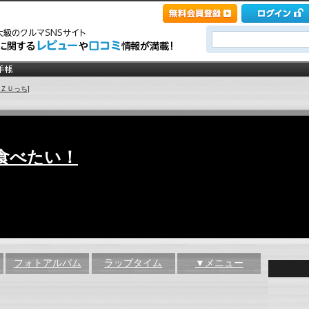
ＡＺＵっち]
食べたい！
フォトアルバム
ラップタイム
▼メニュー