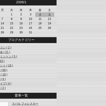
<<
2008/1
>>
月
火
水
木
金
土
1
2
3
4
5
7
8
9
10
11
12
14
15
16
17
18
19
21
22
23
24
25
26
28
29
30
31
ブログカテゴリー
ン ( 2 )
 ( 21 )
ントン ( 5 )
33 )
ト ( 18 )
( 68 )
( 18 )
 4 )
ブ ( 4 )
 2 )
愛車一覧
スバル フォレスター