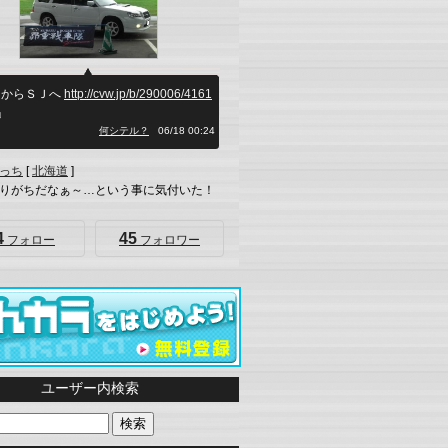
ＧからＳＪへ
http://cvw.jp/b/290006/4161
」
何シテル？
06/18 00:24
っち
[
北海道
]
りがちだなぁ～…という事に気付いた！
4
45
フォロー
フォロワー
ユーザー内検索