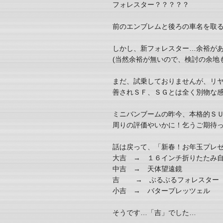
フォレスター？？？？？
前のエンブレムと後ろの車名を取
しかし、新フォレスター…余裕が
(当然余裕が無いので、検討の余地
まだ、試乗しておりませんが、リ
善されＳＦ、ＳＧとは全く別物な
ミニバンブームの昨今、本格的Ｓ
周りの評価やいかに！乞うご期待
話は戻って、「新春！お年玉プレ
大吉 → １６インチ折りたたみ
中吉 → 天体望遠鏡
吉 → ぶるぶるフォレスター
小吉 → バタープレッツェル
そうです…「吉」でした…