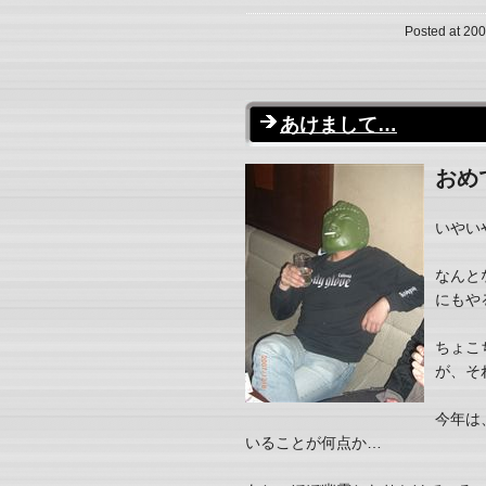
Posted at 200
あけまして…
おめ
いやい
なんと
にもや
ちょこ
が、そ
今年は
いることが何点か…