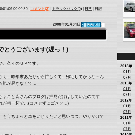
8/01/06 00:00:30 |
コメント(3)
|
トラックバック(0)
|
日常
| 日記
2008年01月04日
でとうございます(遅っ！)
や、久々のＵＰです。
2018年
01月
なく、昨年末あたりから忙しくて、帰宅してからな～ん
07月
る気が起きなくて…
2013年
01月
07月
ちょこと皆さんのブログは拝見だけはしていたのです
2012年
れが精一杯で…(コメせずにゴメソ…)
01月
07月
、もうちょっと車をいじりたいと思いつつ、やりかけて
2011年
01月
07月
2010年