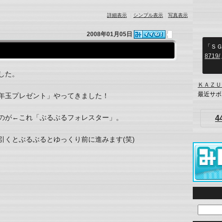
詳細表示
｜
シンプル表示
｜
写真表示
2008年01月05日
「Ｓ
8719/
した。
ＫＡＺＵ
最近サボ
年玉プレゼント」やってきました！
のが←これ「ぶるぶるフォレスター」。
4
引くとぶるぶるとゆっくり前に進みます(笑)