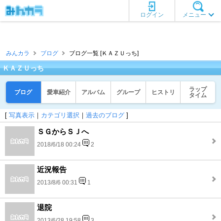
ログイン
メニュー
みんカラ
ブログ
ブログ一覧 [ＫＡＺＵっち]
ＫＡＺＵっち
ラップ
ブログ
愛車紹介
アルバム
グループ
ヒストリ
タイム
[
写真表示
｜
カテゴリ選択
｜
過去のブログ
]
ＳＧからＳＪへ
2018/6/18 00:24
2
近況報告
2013/8/6 00:31
1
退院
2013/6/28 19:58
3