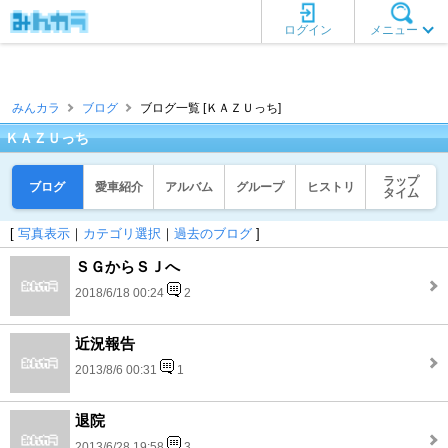
ログイン
メニュー
みんカラ
ブログ
ブログ一覧 [ＫＡＺＵっち]
ＫＡＺＵっち
ラップ
ブログ
愛車紹介
アルバム
グループ
ヒストリ
タイム
[
写真表示
｜
カテゴリ選択
｜
過去のブログ
]
ＳＧからＳＪへ
2018/6/18 00:24
2
近況報告
2013/8/6 00:31
1
退院
2013/6/28 19:58
3