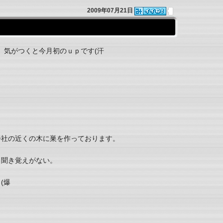
2009年07月21日
気がつくと今月初のｕｐです(汗
会社の近くの木に巣を作っております。
も聞き覚えがない。
(爆