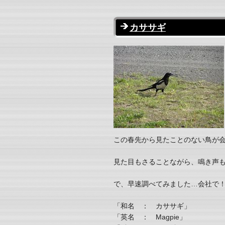
カササギ
この春先から見たことのない鳥が
見た目もさることながら、鳴き声
で、早速調べてみました…会社で！
「和名 ： カササギ」
「英名 ： Magpie」