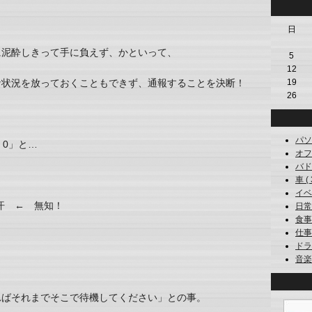
日
に泥酔しきって手に負えず、かといって、
5
12
19
な状況を放っておくこともできず、通報することを決断！
26
パソコ
・0」と…
オフ会
バドミ
車 ( 
イベン
汗 ← 無知！
日常 
食事 
仕事 (
ドライ
音楽 (
、
ればそれまでそこで待機してください」との事。