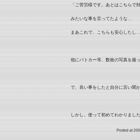
「ご苦労様です。あとはこちらで
みたいな事を言ってたような…
まあこれで、こちらも安心したし
他にパトカー等、数枚の写真を撮っ
で、良い事をしたと自分に言い聞
しかし、使って初めてわかりました
Posted at 200