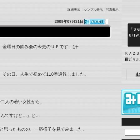
詳細表示
｜
シンプル表示
｜
写真表示
2009年07月31日
「Ｓ
8719/
金曜日の飲み会の今更のＵＰです…(汗
ＫＡＺＵ
最近サボ
その日、人生で初めて110番通報しました。
4
で二人の若い女性から、
るんですけど…」と…
)と思ったものの、一応様子を見てみました。