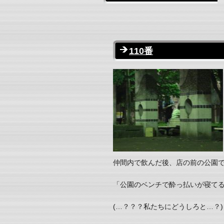
110番
仲間内で飲んだ後、店の前の公園
「公園のベンチで酔っ払いが寝て
(…？？？私たちにどうしろと…？