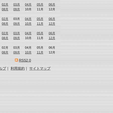
02月
03月
04月
05月
06月
08月
09月
10月
11月
12月
02月
03月
04月
05月
06月
08月
09月
10月
11月
12月
02月
03月
04月
05月
06月
08月
09月
10月
11月
12月
02月
03月
04月
05月
06月
08月
09月
10月
11月
12月
RSS2.0
ルプ
｜
利用規約
｜
サイトマップ