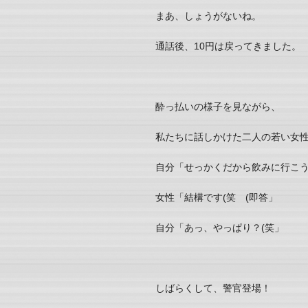
まあ、しょうがないね。
通話後、10円は戻ってきました。
酔っ払いの様子を見ながら、
私たちに話しかけた二人の若い女
自分「せっかくだから飲みに行こ
女性「結構です(笑 (即答」
自分「あっ、やっぱり？(笑」
しばらくして、警官登場！