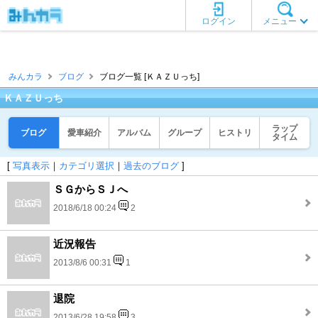
ログイン
メニュー
みんカラ
ブログ
ブログ一覧 [ＫＡＺＵっち]
ＫＡＺＵっち
ラップ
ブログ
愛車紹介
アルバム
グループ
ヒストリ
タイム
[
写真表示
｜
カテゴリ選択
｜
過去のブログ
]
ＳＧからＳＪへ
2018/6/18 00:24
2
近況報告
2013/8/6 00:31
1
退院
2013/6/28 19:58
3