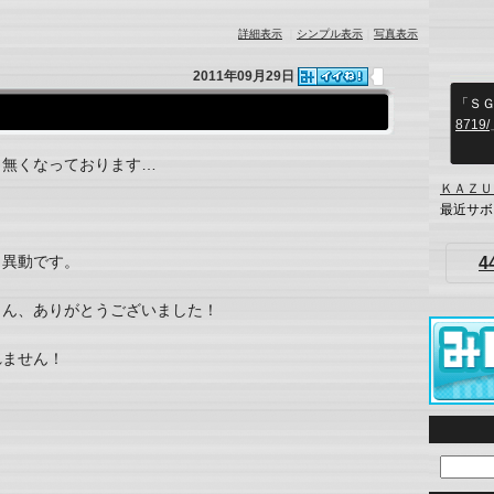
詳細表示
｜
シンプル表示
｜
写真表示
2011年09月29日
「Ｓ
8719/
ら無くなっております…
ＫＡＺＵ
最近サボ
＆異動です。
4
さん、ありがとうございました！
れません！