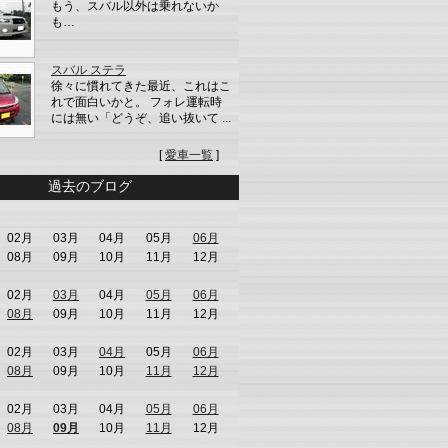
もう、スバル以外は乗れないか
も…
スバル ステラ
徐々に慣れてきた最近、これはこ
れで面白いかと。 フォレ運転時
には無い「どうぞ、追い抜いて ...
[
愛車一覧
]
過去のブログ
02月
03月
04月
05月
06月
08月
09月
10月
11月
12月
02月
03月
04月
05月
06月
08月
09月
10月
11月
12月
02月
03月
04月
05月
06月
08月
09月
10月
11月
12月
02月
03月
04月
05月
06月
08月
09月
10月
11月
12月