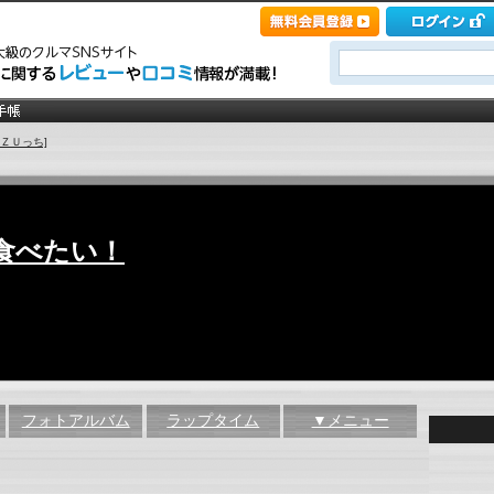
ＡＺＵっち]
食べたい！
フォトアルバム
ラップタイム
▼メニュー