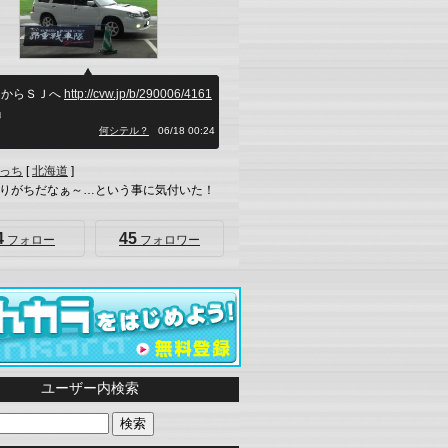
ＧからＳＪへ
http://cvw.jp/b/290006/4161
」
何シテル？
06/18 00:24
っち
[
北海道
]
りがちだなぁ～…という事に気付いた！
4
45
フォロー
フォロワー
ユーザー内検索