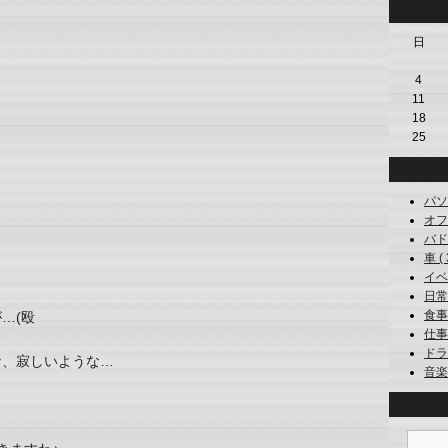
日
4
11
18
25
パソコ
オフ会
バドミ
車 ( 
イベン
日常 
食事 
…(殴
仕事 (
ドライ
な、寂しいような…
音楽 (