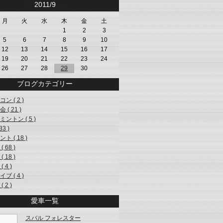
<<
2011/9
>>
月
火
水
木
金
土
1
2
3
5
6
7
8
9
10
12
13
14
15
16
17
19
20
21
22
23
24
26
27
28
29
30
ブログカテゴリー
ン ( 2 )
 ( 21 )
ントン ( 5 )
33 )
ト ( 18 )
( 68 )
( 18 )
 4 )
ブ ( 4 )
 2 )
愛車一覧
スバル フォレスター