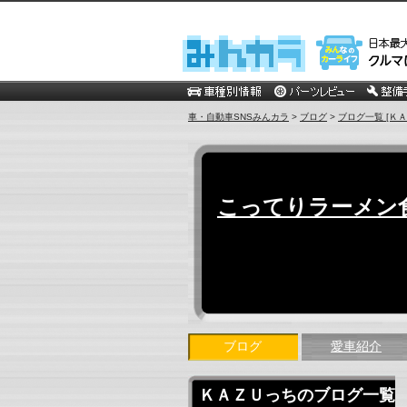
車・自動車SNSみんカラ
>
ブログ
>
ブログ一覧 [Ｋ
こってりラーメン
ブログ
愛車紹介
ＫＡＺＵっちのブログ一覧