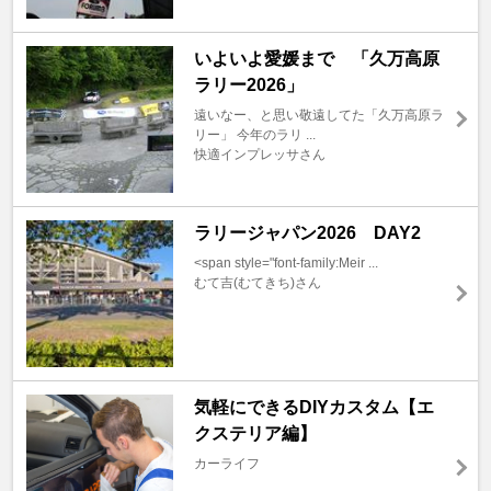
いよいよ愛媛まで 「久万高原
ラリー2026」
遠いなー、と思い敬遠してた「久万高原ラ
リー」 今年のラリ ...
快適インプレッサさん
ラリージャパン2026 DAY2
<span style="font-family:Meir ...
むて吉(むてきち)さん
気軽にできるDIYカスタム【エ
クステリア編】
カーライフ