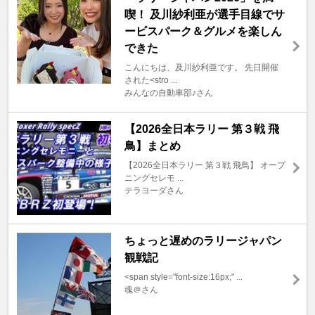
喫！ 及川紗利亜が選手目線でサ
ービスパーク＆グルメを楽しん
できた
こんにちは、及川紗利亜です。 先日開催
された<stro ...
みんなの自動車部♪さん
【2026全日本ラリー 第３戦 飛
鳥】まとめ
【2026全日本ラリー 第３戦 飛鳥】 オープ
ニングセレモ ...
テラヨーダさん
ちょっと遅めのラリージャパン
観戦記
<span style="font-size:16px;" ...
魂＠さん