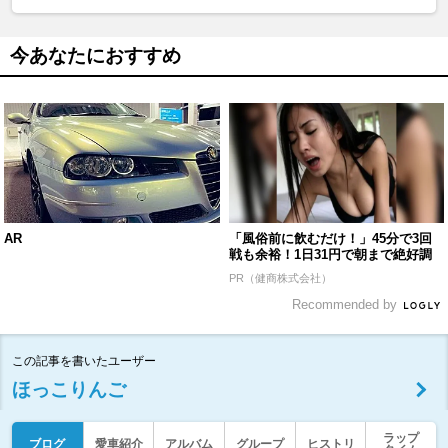
今あなたにおすすめ
AR
「風俗前に飲むだけ！」45分で3回
戦も余裕！1日31円で朝まで絶好調
PR（健商株式会社）
Recommended by
この記事を書いたユーザー
ほっこりんご
ラップ
ブログ
愛車紹介
アルバム
グループ
ヒストリ