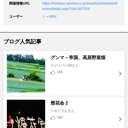
関連情報URL
https://minkara.carview.co.jp/smart/car/mini/mini/r
eview/detail.aspx?cid=367059
ユーザー
くーMINI
ブログ人気記事
グンマ－帝国、高原野菜畑
ライトバン59さん
148
燈花会 2
べるぐそんさん
194