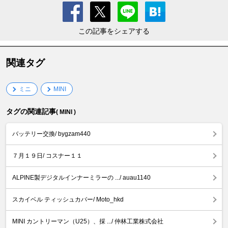
この記事をシェアする
関連タグ
ミニ
MINI
タグの関連記事
( MINI )
バッテリー交換/ bygzam440
７月１９日/ コスナー１１
ALPINE製デジタルインナーミラーの .../ auau1140
スカイベル ティッシュカバー/ Moto_hkd
MINI カントリーマン（U25）、採 .../ 仲林工業株式会社