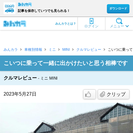
ダウンロード
記事を保存していつでも見られる！
みんカラとは？
ログイン
メニュー
みんカラ
車種別情報
ミニ
MINI
クルマレビュー
こいつに乗って一
こいつに乗って一緒に出かけたいと思う相棒です
クルマレビュー
ミニ MINI
2023年5月27日
クリップ