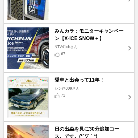
みんカラ：モニターキャンペー
ン【X-ICE SNOW＋】
NTV41chさん
67
愛車と出会って11年！
シン@009さん
71
日の出🌄を見に30分追加コー
ス。です。(*´▽｀*)