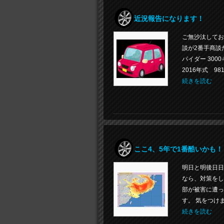
近況報告になります！
ご無沙汰してお
談が2番手商談
パイダー 30
2016年式 9
続きを読む
ここ4、5年で1番酷いかも！
明日と明後日日
なら、対策をし
部が被害に遭っ
す。 気をつけ
続きを読む