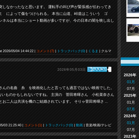
突しなかったなと思います。 運転手の叫び声が緊張感が伝わってき
ミ によって傷をつけられる。 本当に山道、峠道はこういう ゴ
ャンネルは本当にショート動画が多いですが、今の日本の闇を映し出し
at 2026/05/04 14:44:22 |
コメント(7)
|
トラックバック(0)
|
くるま
| クルマ
2026年05月03日
2026年
01月
きさんの名曲 糸 を映画化したと言っても過言ではない映画でした。
07月
ないものかもしれないですね。 主演の 菅田将暉さん 小松菜奈さん
2025年
お二人は共演を機のご結婚されています。 そりゃ菅田将暉さ ...
01月
07月
2024年
01月
05/03 21:25:40 |
コメント(1)
|
トラックバック(0)
|
動画
| 音楽/映画/テレビ
07月
2023年