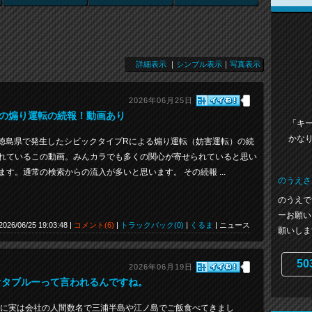
詳細表示
｜
シンプル表示
｜
写真表示
2026年06月25日
の煽り運転の続報！動画あり
「キー
かな
 徳島県で発生したシビックタイプRによる煽り運転（妨害運転）の続
視聴されているこの動画。みんカラでも多くの関心が寄せられていると思い
す。通常の検索からの流入が多いと思います。 その続報 ...
のうえさ
のうえで
ーお願い
2026/06/25 19:03:48 |
コメント(6)
|
トラックバック(0)
|
くるま
| ニュース
願いします
50
2026年06月19日
オタブルーって言われるんですね。
に実は会社の人間数名で三浦半島や江ノ島でご飯食べてきまし