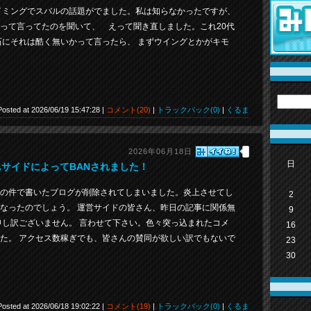
イミングでスバルの話題がでました。私は知らなかったですが、
って言ってたのを聞いて、 えって聞き直しました。これ20代
石にそれは酷く無いかって言ったら、 まずウイングとかがキモ
Posted at 2026/06/19 15:47:28 |
コメント(20)
|
トラックバック(0)
|
くるま
2026年06月18日
日
サイドによってBANされました！
の件で書いたブログが削除されてしまいました。炎上させてし
2
なったのでしょう。 運営サイドの皆さん、昨日の記事に関係無
9
申し訳ございません。 言わせて下さい。色々突っ込まれたコメ
16
た。 アクセス数稼ぎでも、皆さんの賛同が欲しい訳でもないで
23
30
Posted at 2026/06/18 19:02:22 |
コメント(19)
|
トラックバック(0)
|
くるま