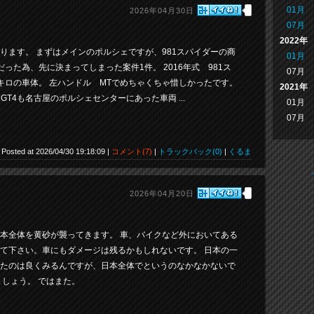
01月
2026年04月30日
07月
2022年
ります。 まずはメインのポルシェですが、981スパイダーの商
01月
だった為、先に決まってしまった案件1件。 2016年式 981ス
07月
00キロの車体。 左ハンドル MTでめちゃくちゃ惜しかったです。
2021年
81GT4も名古屋のポルシェセンターにあった車両 ...
01月
07月
Posted at 2026/04/30 19:18:09 |
コメント(7)
|
トラックバック(0)
|
くるま
2026年04月20日
本全体を黄砂が襲ってきます。 車、バイクなど外においてある
て下さい。車にもダメージは残るかもしれないです。 日本の一
たのは良くみるんですが、日本全体でというのなかなかないで
ましょう。 ではまた。