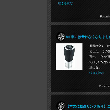
続きを読む
Posted 
MT車には乗れなくなりまし
原因は全て 膝
ました。 この
言が。 『ひざ
てほしいですね
膝に負 ...
続きを読む
Posted a
【本文に動画リンクあり】