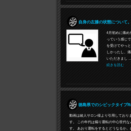
自身の左膝の状態について
4月初めに痛め
っていう感じで
を受けてやっと
しかったし、痛
いただきまし ...
続きを読む
徳島県でのシビックタイプR
動画は綾人サロン様より引用しております
す。 この年代は煽り運転の中心世代な
す。 あおり運転をするとどうなるか。弁