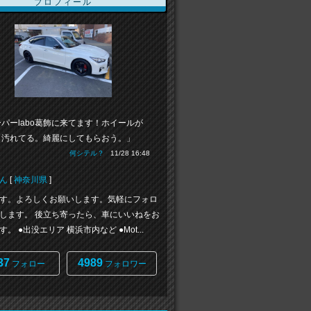
プロフィール
パーlabo葛飾に来てます！ホイールが
り汚れてる。綺麗にしてもらおう。」
何シテル？
11/28 16:48
ん
[
神奈川県
]
す。よろしくお願いします。気軽にフォロ
します。 後立ち寄ったら、車にいいねをお
。 ●出没エリア 横浜市内など ●Mot...
37
4989
フォロー
フォロワー