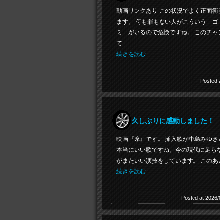
動画リンクあり この状況でよく正面衝
ます。 何も罪もない人がこういう ゴ
ミ がいるので危険ですね。 このチ
て ...
続きを読む
Posted 
久しぶりに感動しました！
映画『糸』です。 挿入歌が中島みゆ
本当にいい歌ですね。今の現代に足ら
がまたいい演技をしています。 このあと
続きを読む
Posted at 2026/