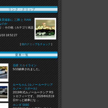
リンク・クリップ
景撮影に 三脚 と RAW
なのか
リ：その他（カテゴリ未設
1/10 18:52:27
[
他のクリップをチェック
]
愛車一覧
日産 スカイライン
5/10納車されました。
ルーちゃん (ルノー ルーテシア
ルノー・スポール)
2019年式ルノールーテシア RS
トロフィーです。 2026年6月19
日やっと納車にな ...
ホンダ S660