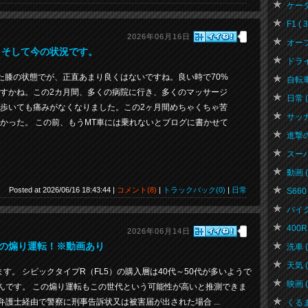
ケータハ
F1 ( 3
2026年06月16日
オープ
。そして今の状況です。
ドライブ
た膝の状態でが、正直あまり良くはないですね。良い時で70%
自転車 
すかね。この2カ月間、多くの病院に行き、多くのマッサージ
日常 ( 
歩いても痛みがなくなりました。この2ヶ月間めちゃくちゃ苦
サッカー
かった。 この前、もうMT車には乗れないとブログに書かせて
進撃の巨
スーパ
動画 ( 
Posted at 2026/06/16 18:43:44 |
コメント(8)
|
トラックバック(0)
|
日常
S660 
バイク 
400R 
2026年06月14日
の煽り運転！※動画あり
洗車 ( 
天気 ( 
。 シビックタイプR（FL5）の購入層は40代～50代が多いようで
映画 ( 
んです。 この煽り運転もこの世代という可能性が高いと推測できま
護士経由で警察に刑事告訴状又は被害届が出された場合 ...
くるま 