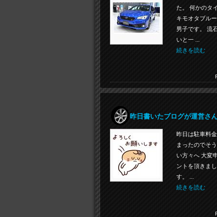
た。 何かのタ
キモオタブルー
男子です。 流
いと一 ...
続きを読む
昨日書いたブログが運営さん
昨日は駐車料金
まったのでそう
い方々へ 大変
ントを頂きまし
す。 ...
続きを読む