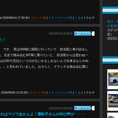
at 2026/06/14 17:30:40 |
コメント(9)
|
トラックバック(0)
|
くるま
| クルマ
何で、夜
が必須
カテゴ
2026年05月06日
定）
2023/1
た！
 です。 実はGW前に病院に行っていて、担当医に車の話をし
先、左足で踏み込むMT車に乗りたいと。 担当医からは思わぬ一
痛は100％完治というのがないかもしれないんで出来るならやめ
。』と言われていました。おそらく、クラッチを踏み込む際に
t 2026/05/06 11:03:28 |
コメント(18)
|
トラックバック(0)
|
くるま
| クルマ
2026年05月04日
これはマジであかんよ！運転手さんの叫び声が・・・