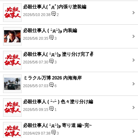
必殺仕事人( ﾟдﾟ)内張り塗装編
2026/5/10 20:38
2
必殺仕事人 ( ｰ̀дｰ́)و 内装編
2026/5/6 20:35
3
必殺仕事人( ｰ̀дｰ́)و 塗り分け完了✌️
2026/5/6 07:30
3
ミラクル万博 2026 内海海岸
2026/5/5 07:03
6
必殺仕事人 ( ｰ̀֊ｰ́ ) 色々塗り分け編
2026/5/5 09:15
1
必殺仕事人( ｰ̀дｰ́)و 寄り道 編~完~
2026/4/29 07:38
3