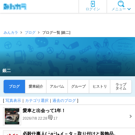
ログイン
メニュー
みんカラ
ブログ
ブログ一覧 [銀二]
銀二
ラップ
ブログ
愛車紹介
アルバム
グループ
ヒストリ
タイム
[
写真表示
｜
カテゴリ選択
｜
過去のブログ
]
愛車と出会って1年！
2026/7/8 22:28
17
必殺仕事人( ｰ̀дｰ́)وメ－タ－取り付けと装飾品。