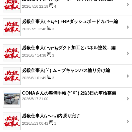
2026/7/16 22:19
4
必殺仕事人( ✧Д✧) FRPダッシュボードカバー編
2026/7/5 12:46
3
必殺仕事人( ｰ̀дｰ́)وダクト加工とパネル塗装…編
2026/6/7 14:38
3
必殺仕事人|´-`) ム－ブキャンバス塗り分け編
2026/6/1 01:49
3
CONAさんの整備手帳 (*ﾟﾛﾟ) 2泊3日の車検整備
2026/5/17 21:00
必殺仕事人(｡ᵕᴗᵕ｡)内張り完了
2026/5/13 06:42
1