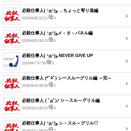
必殺仕事人( ｰ̀дｰ́)و …ちょっと寄り道編
2026/4/28 22:21
3
必殺仕事人( ｰ̀дｰ́)وメ－タ－パネル編
2026/4/26 08:23
4
必殺仕事人( ｰ̀дｰ́)و NEVER GIVE UP
2026/4/7 07:56
5
必殺仕事人 (*ﾟﾛﾟ) シースルーグリル編 ～完～
2026/3/18 08:26
5
必殺仕事人 ( ﾟдﾟ)ﾉ シ－スルーグリル編
2026/3/14 08:25
4
必殺仕事人( ｰ̀дｰ́)و シ－スル～グリル♡
2026/3/11 08:03
2