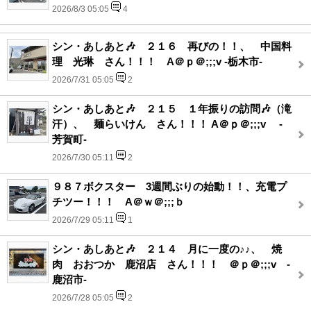
2026/8/3 05:05
4
シン・あしあと🎶 ２１６ 再びの！！、 中国料
理 光琳 さん！！！ A＠ｐ＠;;;v -栃木市-
2026/7/31 05:05
2
シン・あしあと🎶 ２１５ １年振りの訪問🎶（滝
汗）、 麺らいけん さん！！！ A＠ｐ＠;;;v -
芳賀町-
2026/7/30 05:11
2
９８７ボクスター 3週間ぶりの始動！！、充電プ
チツー！！！ A＠ｗ＠;;;ｂ
2026/7/29 05:11
1
シン・あしあと🎶 ２１４ 月に一度の♪♪、 焼
肉 おおつか 鹿沼店 さん！！！ ＠ｐ＠;;;v -
鹿沼市-
2026/7/28 05:05
2