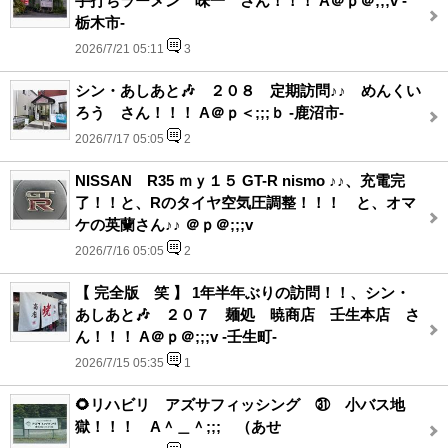
手打ちラーメン 味一 さん！！！ A＠ｐ＠;;;v -
栃木市-
2026/7/21 05:11
3
シン・あしあと🎶 ２０８ 定期訪問♪♪ めんくい
ろう さん！！！ A＠ｐ＜;;;ｂ -鹿沼市-
2026/7/17 05:05
2
NISSAN R35 ｍｙ１５ GT-R nismo ♪♪、充電完
了！！と、Rのタイヤ空気圧調整！！！ と、オマ
ケの英蘭さん♪♪ ＠ｐ＠;;;v
2026/7/16 05:05
2
【 完全版 笑 】 1年半年ぶりの訪問！！、シン・
あしあと🎶 ２０７ 麺処 暁商店 壬生本店 さ
ん！！！ A＠ｐ＠;;;v -壬生町-
2026/7/15 05:35
1
🌻リハビリ アズサフィッシング ㉛ 小バス地
獄！！！ A＾＿＾;;;ゞ（あせ