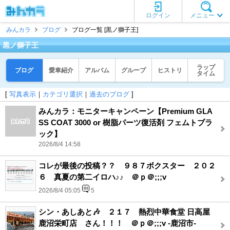
ログイン
メニュー
みんカラ
ブログ
ブログ一覧 [黒ノ獅子王]
黒ノ獅子王
ラップ
ブログ
愛車紹介
アルバム
グループ
ヒストリ
タイム
[
写真表示
｜
カテゴリ選択
｜
過去のブログ
]
みんカラ：モニターキャンペーン【Premium GLA
SS COAT 3000 or 樹脂パーツ復活剤 フェムトブラ
ック】
2026/8/4 14:58
コレが最後の投稿？？ ９８７ボクスター ２０２
６ 真夏の第二イロハ♪♪ ＠ｐ＠;;;v
2026/8/4 05:05
5
シン・あしあと🎶 ２１７ 熱烈中華食堂 日高屋
鹿沼栄町店 さん！！！ ＠ｐ＠;;;v -鹿沼市-