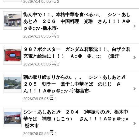
2026/7/14 05:05
2
街ん中で！！、本格中華を食べる♪♪、 シン・あし
あと🎶 ２０６ 中国料理 光琳 さん！！！ A＠
ｐ＠;;;v -栃木市-
2026/7/13 05:35
3
９８７ボクスター ガンダム君撃沈！！、白ザク君
充電と給油に！！！ Ａ;;＠＿＠。;;;ゞ（激汗
2026/7/10 05:05
2
朝の取り締まりからの。。。 シン・あしあと🎶
２０５ 朝ラー 煮干し中華そば のじじ さ
ん！！！ A＠ｐ＠;;;v -宇都宮市-
2026/7/9 05:05
1
シン・あしあと🎶 ２０４ 1年振りの🎶、栃木中
華そば 神志（しこう） さん！！！ A＠ｐ＠;;;v
-栃木市-
2026/7/8 05:55
1