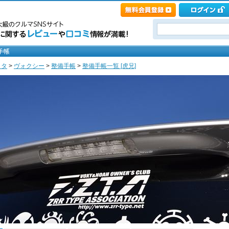
ヨタ
>
ヴォクシー
>
整備手帳
>
整備手帳一覧 [虎兄]