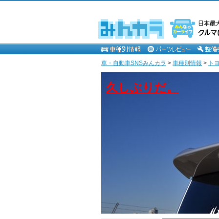
車・自動車SNSみんカラ
>
車種別情報
>
ト
久しぶりだ。