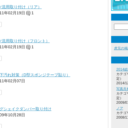
ッツ流用取り付け（リア）
011年02月19日
1
ッツ流用取り付け（フロント）
011年02月19日
1
虎兄の掲
2014
カテゴ
下汚れ対策（D型スポンジテープ貼り）
定）
011年02月07日
2014/1
写真共
カテゴ
定）
2009/0
ノア
グシェイクダンパー取り付け
カテゴ
009年10月28日
2008/1