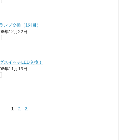
ムランプ交換（1列目）
008年12月22日
グスイッチLED交換！
008年11月13日
1
2
3