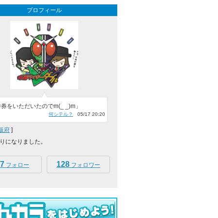
プロフィール
券をいただいたのでm(_ _)m」
何シテル？
05/17 20:20
阪府
]
りになりました。
7
128
フォロー
フォロワー