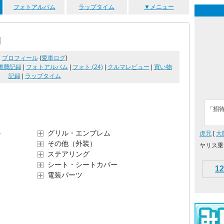
フォトアルバム
ラップタイム
▼メニュー
]
プロフィール
(
愛車ログ
)
燃費記録
|
フォトアルバム
|
フォト (24)
|
クルマレビュー
|
買い物
記録
|
ラップタイム
「招待
ル
グリル・エンブレム
虎兄
[
大
その他（外装）
ヤリス乗
ステアリング
シート・シートカバー
12
電装パーツ