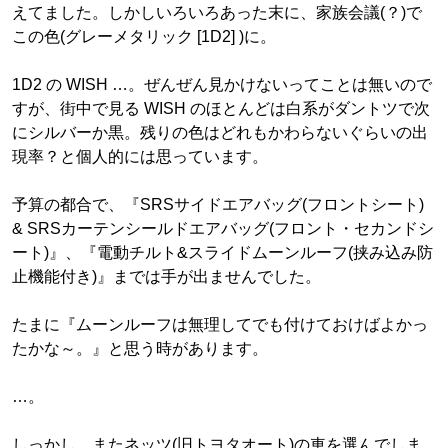
えてました。しかしいろいろあった末に、家族会議(？)で
この色(グレーメタリック [1D2] )に。
1D2 の WISH …。ぜんぜん見かけないってことは無いので
すが、街中で見る WISH のほとんどは白系がダントツで次
にシルバーか黒。残りの色はどれもかわらないぐらいの出
現率？と個人的には思っています。
予算の都合で、『SRSサイドエアバッグ(フロントシート)
& SRSカーテンシールドエアバッグ(フロント・セカンドシ
ート)』、『電動チルト&スライドムーンルーフ(挟み込み防
止機能付き)』までは手が出ませんでした。
たまに『ムーンルーフは無理してでも付けておけばよかっ
たかな～。』と思う時があります。
…。
しっかし、またネッツ(旧トヨタオート)の車を選んでしま