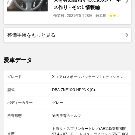
ス作り - その1 情報編
作業日 : 2021年5月28日
-
難易度 :
★
★
☆
整備手帳をもっと見る
愛車データ
グレード
X エアロスポーツパッケージ Lエディション
型式
DBA-ZNE10G-HPPNK (C)
ボディーカラー
グレー
所有形態
過去所有のクルマ
トヨタ・スプリンタートレノ(AE110/乗用期間:
車歴
97.4～07.11) → トヨタ・ウィッシュ(ZNE10G/