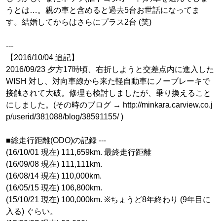
うとは…。親の車と含めると過去5台お世話になってま
す。結婚してからはさらにプラス2台 (笑)
---
【2016/10/04 追記】
2016/09/23 夕方17時頃、右折しようと交差点内に進入した
WISH 対し、対向車線から来た軽自動車にノーブレーキで
接触されて大破。修理も検討しましたが、乗り換えること
にしました。(その時のブログ → http://minkara.carview.co.j
p/userid/381088/blog/38591155/ )
■総走行距離(ODO)の記録 ---
(16/10/01 現在) 111,659km. 最終走行距離
(16/09/08 現在) 111,111km.
(16/08/14 現在) 110,000km.
(16/05/15 現在) 106,800km.
(15/10/21 現在) 100,000km. ※ちょうど8年終わり (9年目に
入る) ぐらい。