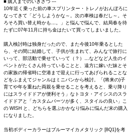
■ 購入までのいきさつ ---
10年近く乗った前の車スプリンター・トレノがおんぼろに
なってきて「どうしようかな～。次の車検は春だし～。そ
ろそろ買い替え時かも…。」と悩んで悩んで、結局春を待
たずに07年11月に持ち金はたいて買ってしまいました。
購入検討時は独身だったので、また今後10年乗るとした
ら、その間に結婚して、子供が生まれて、みんなで旅行に
いって、部活動で乗せていって（？）…などなど人生のイ
ベントがたくさん待っていることと、遠方に嫁いだ妹とそ
の家族の帰省時に空港まで迎えに行ってあげられることな
どをふまえてジャンルはミニバンから検討。「(将来の)子
育てや年を重ねた両親を乗せることを考えると、乗り降り
にはスライドドアが便利そう」なトヨタ・アイシスのスラ
イドドアと「カスタムパーツが多く、スタイルの良い」こ
の WISH と、どちらを選ぶかかなり悩みに悩んだ末の購入
になりました。
当初ボディーカラーはブルーマイカメタリック [8Q1]を考