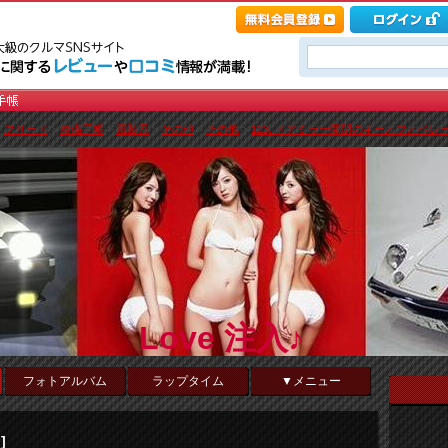
>
フリード
>
整備手帳
>
電装系
>
その他
>
その他
>
123. ドアミラー開閉のキーオフオペレー
Love 注入♪
フォトアルバム
ラップタイム
▼メニュー
]
ド