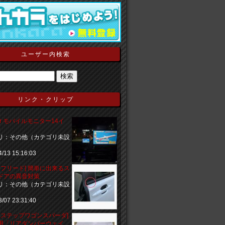
ユーザー内検索
リンク・クリップ
par モバイルモニター14イ
リ：その他（カテゴリ未設
4/13 15:16:03
 フリード] 簡単に出来るス
ドアの異音対策
リ：その他（カテゴリ未設
3/07 23:31:40
ダ ステップワゴンスパーダ]
用「リアダンパーウェイ