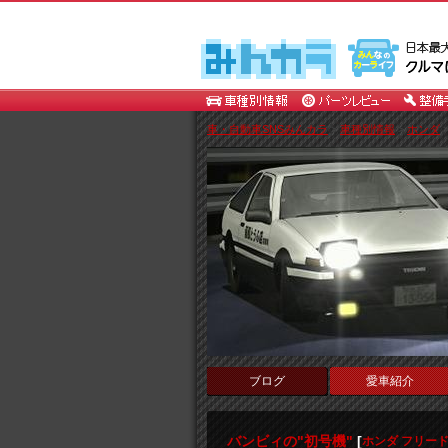
車・自動車SNSみんカラ
>
車種別情報
>
ホンダ
ブログ
愛車紹介
バンビィの"初号機"
[
ホンダ フリー