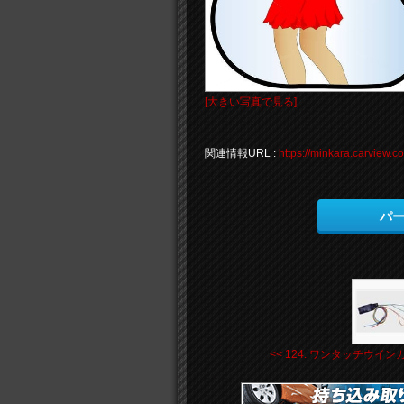
[大きい写真で見る]
関連情報URL :
https://minkara.carview.
パ
<< 124. ワンタッチウインカ .