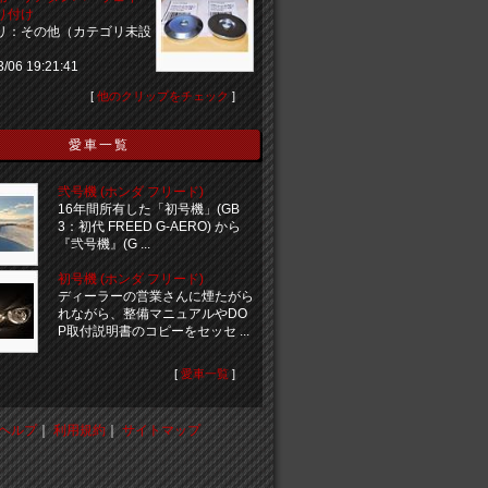
り付け
リ：その他（カテゴリ未設
3/06 19:21:41
[
他のクリップをチェック
]
愛車一覧
弐号機 (ホンダ フリード)
16年間所有した「初号機」(GB
3：初代 FREED G-AERO) から
『弐号機』(G ...
初号機 (ホンダ フリード)
ディーラーの営業さんに煙たがら
れながら、整備マニュアルやDO
P取付説明書のコピーをセッセ ...
[
愛車一覧
]
ヘルプ
｜
利用規約
｜
サイトマップ