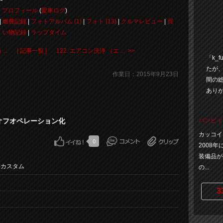
プロフィール
(
愛車ログ
)
|
燃費記録
|
フォトアルバム (1)
|
フォト (13)
|
クルマレビュー
|
買
い物記録
|
ラップタイム
..
| 記事一覧 |
122. エアコン洗浄 （エ ... >>
「k_
たが、
作業日：2015年9月23日
間の総
あり
ーオフオペレーション化
バンビィ
カッコイ
0
2008年
装備品が
・カスタム
の...
3