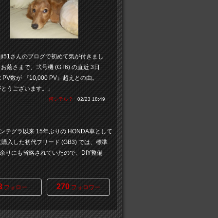
fuji51さんのブログで初めて気が付きまし
お蔭さまで、弐号機 (GT6) の直近 3日
 PV数が 『10,000 PV』超えとの由。
がとうございます。」
何シテル？
02/23 18:49
ンテグラ以来 15年ぶりの HONDA車として
に購入した初代フリード (GB3) では、標準
余りにも省略されていたので、DIY整備
3
270
フォロー
フォロワー