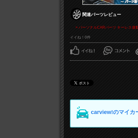
関連パーツレビュー
> パーソナルCARパーツ キーレス連動
イイね！0件
carview!の