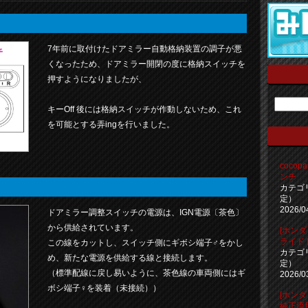
7年前に取付けたドアミラー自動格納装置の調子が悪
くなったため、ドアミラー開閉の度に格納スイッチを
押すようになりましたが、
キーOff 後には格納スイッチが作動しないため、これ
を可能とする弄ingを行いました。
coco
ンチ
カテゴ
定）
2026/0
ドアミラー調整スイッチの電源は、IGN電源〔茶色〕
から供給されています。
[ホンダ
ライド
この線をカットし、スイッチ側にギボシ端子♂をかし
カテゴ
め、新たな電源を供給する線と接続します。
定）
（標準配線に戻し易いように、茶色線の車両側にはギ
2026/0
ボシ端子♀を装着（未接続））
[ホン
純正流