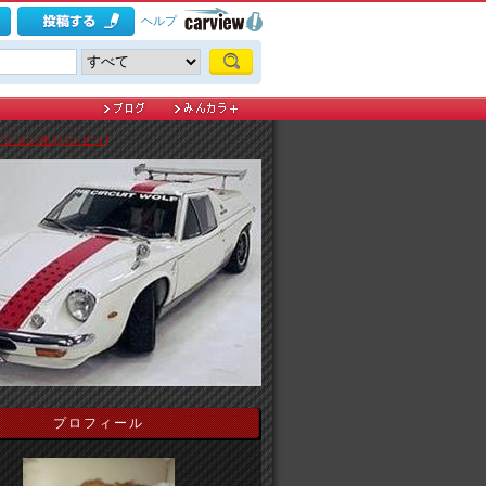
ヘルプ
ション化 [バンビィ]
プロフィール