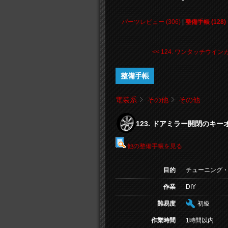
パーツレビュー (306)
|
整備手帳 (128)
<< 124. ワンタッチウインカ .
整備手帳
電装系
その他
その他
123. ドアミラー開閉のキ
他の整備手帳を見る
目的
チューニング
作業
DIY
難易度
初級
作業時間
1時間以内