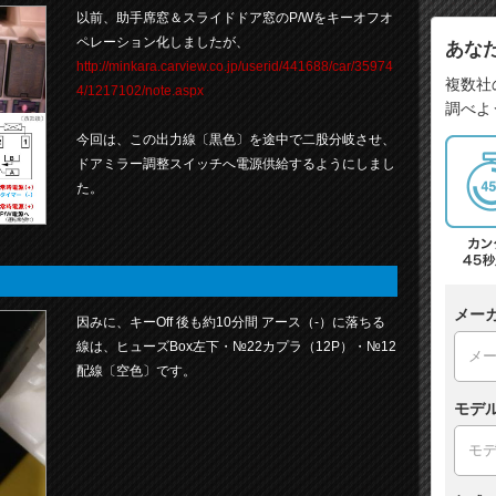
以前、助手席窓＆スライドドア窓のP/Wをキーオフオ
ペレーション化しましたが、
あな
http://minkara.carview.co.jp/userid/441688/car/35974
複数社
4/1217102/note.aspx
調べよ
今回は、この出力線〔黒色〕を途中で二股分岐させ、
ドアミラー調整スイッチへ電源供給するようにしまし
た。
メー
因みに、キーOff 後も約10分間 アース（-）に落ちる
線は、ヒューズBox左下・№22カプラ（12P）・№12
配線〔空色〕です。
モデ