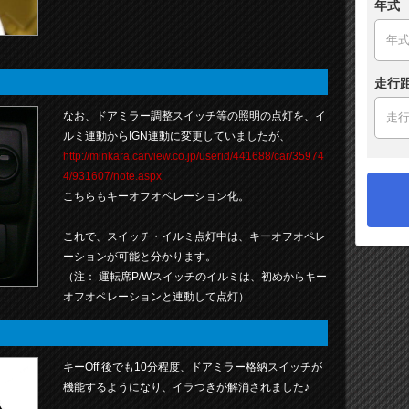
年式
走行
なお、ドアミラー調整スイッチ等の照明の点灯を、イ
ルミ連動からIGN連動に変更していましたが、
http://minkara.carview.co.jp/userid/441688/car/35974
4/931607/note.aspx
こちらもキーオフオペレーション化。
これで、スイッチ・イルミ点灯中は、キーオフオペレ
ーションが可能と分かります。
（注： 運転席P/Wスイッチのイルミは、初めからキー
オフオペレーションと連動して点灯）
キーOff 後でも10分程度、ドアミラー格納スイッチが
機能するようになり、イラつきが解消されました♪