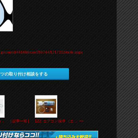
co.jp/userid/441688/car/359744/1217102/note.aspx
ーツの取り付け相談をする
..
| 記事一覧 |
122. エアコン洗浄 （エ ... >>