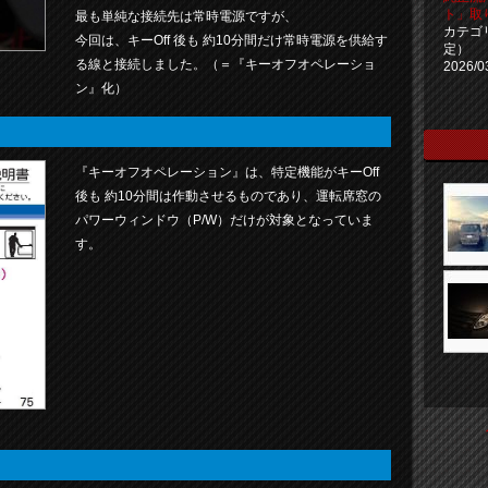
ト」取
最も単純な接続先は常時電源ですが、
カテゴ
今回は、キーOff 後も 約10分間だけ常時電源を供給す
定）
る線と接続しました。（＝『キーオフオペレーショ
2026/0
ン』化）
『キーオフオペレーション』は、特定機能がキーOff
後も 約10分間は作動させるものであり、運転席窓の
パワーウィンドウ（P/W）だけが対象となっていま
す。