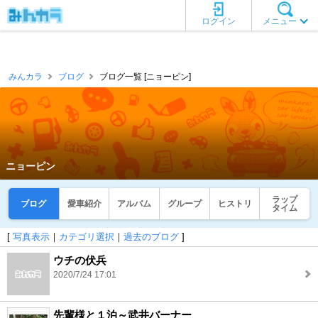
ログイン
メニュー
みんカラ
ブログ
ブログ一覧 [ニョーピン]
ニョーピン
ラップ
ブログ
愛車紹介
アルバム
グループ
ヒストリ
タイム
[
写真表示
｜
カテゴリ選択
｜
過去のブログ
]
ウチの伏兵
2020/7/24 17:01
先輩様と１泊～武井バーナー