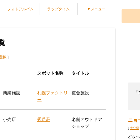
フォトアルバム
ラップタイム
▼メニュー
覧
選択
]
スポット名称
タイトル
「
商業施設
札幌ファクトリ
複合施設
ー
小売店
秀岳荘
老舗アウトドア
ニョ
ショップ
[
大分県
ども～