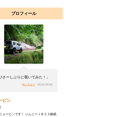
プロフィール
ひさーしぶりに覗いてみた！」
何シテル？
01/24 20:55
ーピン
]
ニョーピンです！ ジムニーＪＢ２３銀紙