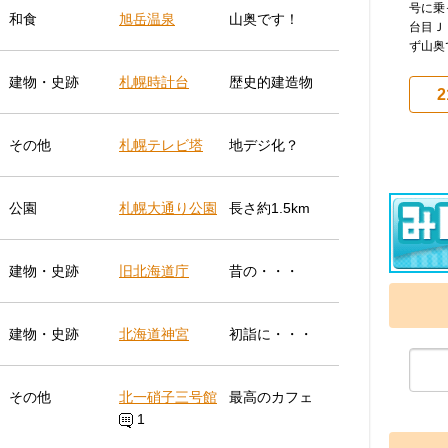
号に乗
和食
旭岳温泉
山奥です！
台目Ｊ
ず山奥
建物・史跡
札幌時計台
歴史的建造物
2
その他
札幌テレビ塔
地デジ化？
公園
札幌大通り公園
長さ約1.5km
建物・史跡
旧北海道庁
昔の・・・
建物・史跡
北海道神宮
初詣に・・・
その他
北一硝子三号館
最高のカフェ
1