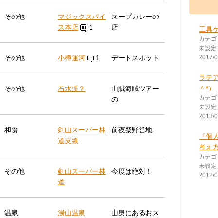
その他
マジックスパイ
スープカレーの
ス本店
1
店
工具
カテゴ
未設定
その他
小樽運河
1
デートスポット
2017/0
ラテ
＾*）
その他
石水渓？
山賊海賊ツアー
カテゴ
の
未設定
2013/0
和食
剣山スーパー林
前夜祭野営地
『個
道支線
考え
カテゴ
未設定
その他
剣山スーパー林
今度は絶対！
2012/0
道
温泉
湯山温泉
山奥にあるおス