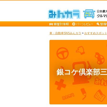
車・自動車SNSみんカラ
>
おすすめスポッ
銀コケ倶楽部三