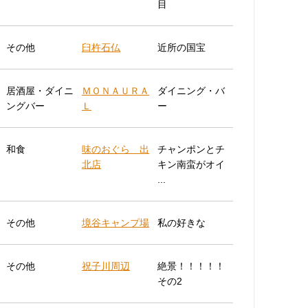
目
その他
臼杵石仏
近所の国宝
居酒屋・ダイニ
ＭＯＮＡＵＲＡ
ダイニング・バ
ングバー
Ｌ
ー
和食
味のおぐら 出
チャンポンとチ
北店
キン南蛮がオイ
...
その他
境谷キャンプ場
私の好きな
その他
祝子川周辺
絶景！！！！！
その2