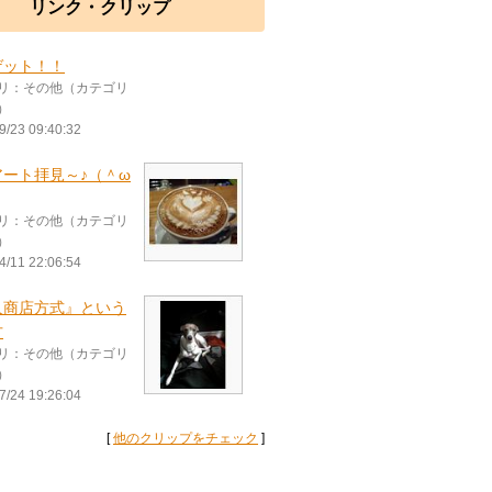
リンク・クリップ
ゲット！！
リ：その他（カテゴリ
）
9/23 09:40:32
アート拝見～♪（＾ω
リ：その他（カテゴリ
）
4/11 22:06:54
人商店方式』という
方
リ：その他（カテゴリ
）
7/24 19:26:04
[
他のクリップをチェック
]