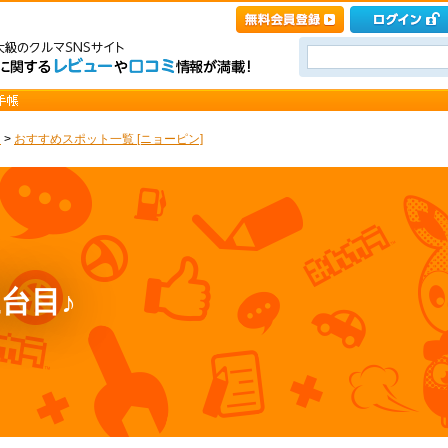
ト
>
おすすめスポット一覧 [ニョーピン]
台目♪