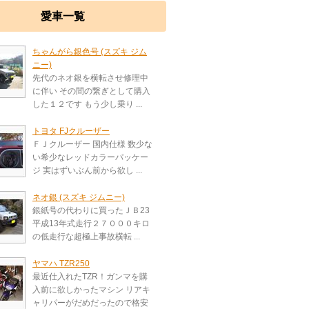
愛車一覧
ちゃんがら銀色号 (スズキ ジム
ニー)
先代のネオ銀を横転させ修理中
に伴い その間の繋ぎとして購入
した１２です もう少し乗り ...
トヨタ FJクルーザー
ＦＪクルーザー 国内仕様 数少な
い希少なレッドカラーパッケー
ジ 実はずいぶん前から欲し ...
ネオ銀 (スズキ ジムニー)
銀紙号の代わりに買ったＪＢ23
平成13年式走行２７０００キロ
の低走行な超極上事故横転 ...
ヤマハ TZR250
最近仕入れたTZR！ガンマを購
入前に欲しかったマシン リアキ
ャリパーがだめだったので格安