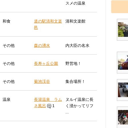
スメの温泉
和食
道の駅清和文楽
清和文楽館
邑
その他
森の湧水
内大臣の名水
その他
長寿ヶ丘公園
野営地！
その他
菊池渓谷
集合場所！
温泉
長湯温泉 ラム
ヌルイ温泉に長
ネ風呂
1
く浸かってリフ
...