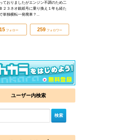
っておりましたがエンジン不調のため二
Ｂ２３ネオ銀紙号に乗り換え１年も経た
で単独横転一発廃車？...
15
259
フォロー
フォロワー
ユーザー内検索