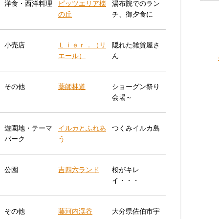
洋食・西洋料理
ピッツエリア檪
湯布院でのラン
の丘
チ、御夕食に
小売店
Ｌｉｅｒ．（リ
隠れた雑貨屋さ
エール）
ん
その他
薬師林道
ショーグン祭り
会場～
遊園地・テーマ
イルカとふれあ
つくみイルカ島
パーク
う
公園
吉四六ランド
桜がキレ
イ・・・
その他
藤河内渓谷
大分県佐伯市宇