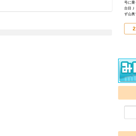
号に乗
台目Ｊ
ず山奥
2