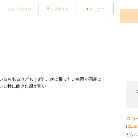
フォトアルバム
ラップタイム
▼メニュー
い点もあるけどもう8年… 次に乗りたい車両が国産に
いし特に飽きた感が無い
「
ニョ
[
大分県
ども～