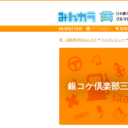
車・自動車SNSみんカラ
>
クルマレビュー
銀コケ倶楽部三