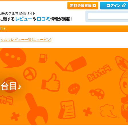
>
クルマレビュー一覧 [ニョーピン]
台目♪