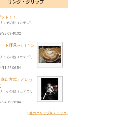
リンク・クリップ
ゲット！！
リ：その他（カテゴリ
）
9/23 09:40:32
アート拝見～♪（＾ω
リ：その他（カテゴリ
）
4/11 22:06:54
人商店方式』という
方
リ：その他（カテゴリ
）
7/24 19:26:04
[
他のクリップをチェック
]