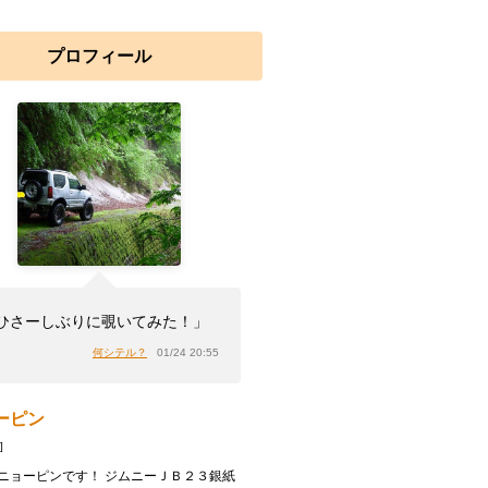
プロフィール
ひさーしぶりに覗いてみた！」
何シテル？
01/24 20:55
ーピン
]
ニョーピンです！ ジムニーＪＢ２３銀紙