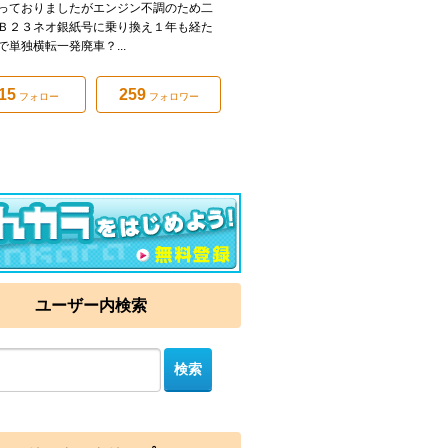
っておりましたがエンジン不調のため二
Ｂ２３ネオ銀紙号に乗り換え１年も経た
で単独横転一発廃車？...
15
259
フォロー
フォロワー
ユーザー内検索