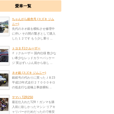
愛車一覧
ちゃんがら銀色号 (スズキ ジム
ニー)
先代のネオ銀を横転させ修理中
に伴い その間の繋ぎとして購入
した１２です もう少し乗り ...
トヨタ FJクルーザー
ＦＪクルーザー 国内仕様 数少な
い希少なレッドカラーパッケー
ジ 実はずいぶん前から欲し ...
ネオ銀 (スズキ ジムニー)
銀紙号の代わりに買ったＪＢ23
平成13年式走行２７０００キロ
の低走行な超極上事故横転 ...
ヤマハ TZR250
最近仕入れたTZR！ガンマを購
入前に欲しかったマシン リアキ
ャリパーがだめだったので格安