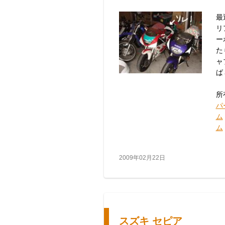
最
リ
ー
た
ャ
ば
所
パ
ム
ム
2009年02月22日
スズキ セピア