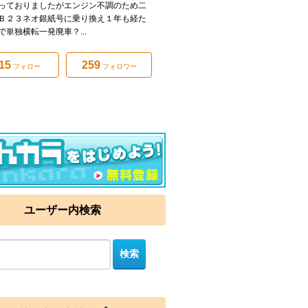
っておりましたがエンジン不調のため二
Ｂ２３ネオ銀紙号に乗り換え１年も経た
で単独横転一発廃車？...
15
259
フォロー
フォロワー
ユーザー内検索