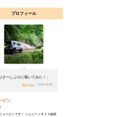
プロフィール
ひさーしぶりに覗いてみた！」
何シテル？
01/24 20:55
ーピン
]
ニョーピンです！ ジムニーＪＢ２３銀紙