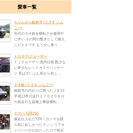
愛車一覧
ちゃんがら銀色号 (スズキ ジム
ニー)
先代のネオ銀を横転させ修理中
に伴い その間の繋ぎとして購入
した１２です もう少し乗り ...
トヨタ FJクルーザー
ＦＪクルーザー 国内仕様 数少な
い希少なレッドカラーパッケー
ジ 実はずいぶん前から欲し ...
ネオ銀 (スズキ ジムニー)
銀紙号の代わりに買ったＪＢ23
平成13年式走行２７０００キロ
の低走行な超極上事故横転 ...
ヤマハ TZR250
最近仕入れたTZR！ガンマを購
入前に欲しかったマシン リアキ
ャリパーがだめだったので格安