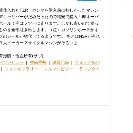
近仕入れたTZR！ガンマを購入前に欲しかったマシン
アキャリパーがだめだったので格安で購入！即オーバ
ホール！今はフツーに走ります。しかし古いので食っ
ものを全部吐き出します。（泣）ガソリンホースかキ
ブのシールが劣化してるようです。 あとはNSRが有れ
３大メーカー２サイクルマシンがそろいま ...
有形態：現在所有(サブ)
ーツレビュー
|
整備手帳
|
燃費記録
|
フォトアルバ
|
フォトギャラリー
|
クルマレビュー
|
ラップタイ