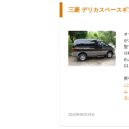
三菱 デリカスペースギ
オ
が
型
ロ
わ
11
所
パ
ム
タ
2010年06月24日