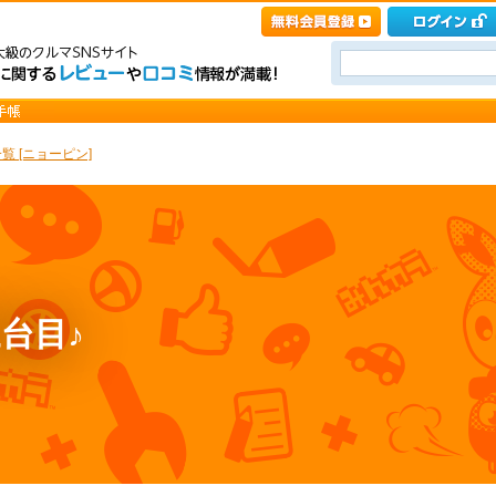
覧 [ニョーピン]
台目♪