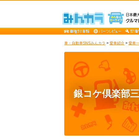
車・自動車SNSみんカラ
>
愛車紹介
>
愛車一
銀コケ倶楽部三