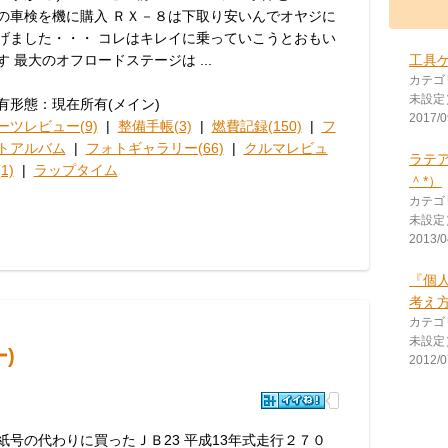
の車検を機に購入 ＲＸ－８は下取り安いんでオヤジに
げました・・・ コレはキレイに乗っていこうとおもい
す 最大のオフロードステージは ...
工具
カテゴ
未設定
有形態：現在所有(メイン)
2017/0
ーツレビュー(9)
|
整備手帳(3)
|
燃費記録(150)
|
フ
トアルバム
|
フォトギャラリー(66)
|
クルマレビュ
ラテ
1)
|
ラップタイム
＾*）
カテゴ
未設定
2013/0
『個
考え
カテゴ
未設定
)
2012/0
紙号の代わりに買ったＪＢ23 平成13年式走行２７０