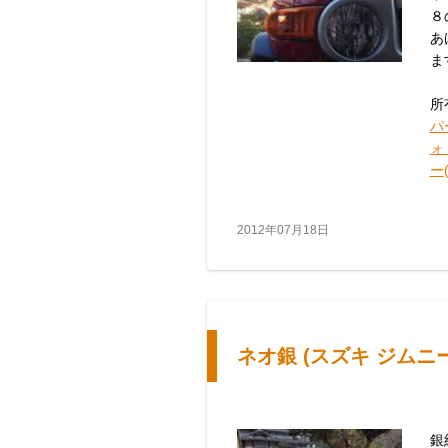
８
あ
ま
所
パ
ォ
ー(
2012年07月18日
ネオ銀 (スズキ ジムニー
銀