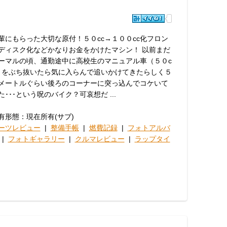
輩にもらった大切な原付！５０cc→１００cc化フロン
ディスク化などかなりお金をかけたマシン！ 以前まだ
ーマルの頃、通勤途中に高校生のマニュアル車（５０c
）をぶち抜いたら気に入らんで追いかけてきたらしく５
メートルぐらい後ろのコーナーに突っ込んでコケいて
た･･･という呪のバイク？可哀想だ ...
有形態：現在所有(サブ)
ーツレビュー
|
整備手帳
|
燃費記録
|
フォトアルバ
|
フォトギャラリー
|
クルマレビュー
|
ラップタイ