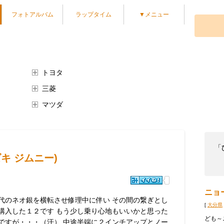
フォトアルバム
ラップタイム
▼メニュー
トヨタ
三菱
マツダ
「
キ ジムニー)
ニョ
代のネオ銀を横転させ修理中に伴い その間の繋ぎとし
[
大分県
購入した１２です もう少し乗り心地もいいかと思った
ども～
ですが・・・（汗） 中途半端に２インチアップとノー