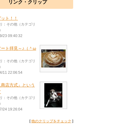
リンク・クリップ
ゲット！！
リ：その他（カテゴリ
）
9/23 09:40:32
アート拝見～♪（＾ω
リ：その他（カテゴリ
）
4/11 22:06:54
人商店方式』という
方
リ：その他（カテゴリ
）
7/24 19:26:04
[
他のクリップをチェック
]