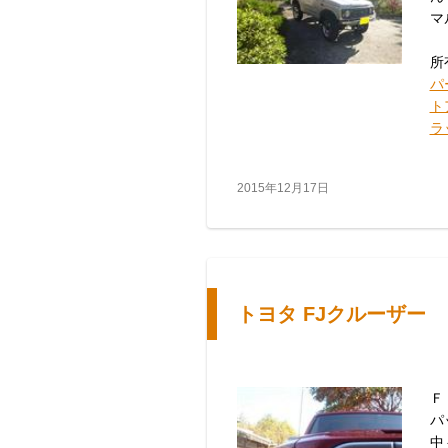
マ
所
パ
ト
ラ
2015年12月17日
トヨタ FJクルーザー
Ｆ
パ
中