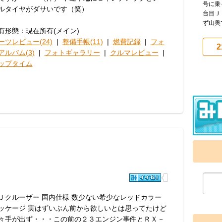
号に乗
ルタイヤがダサいです（笑）
台目Ｊ
ず山奥
有形態：現在所有(メイン)
ーツレビュー(24)
|
整備手帳(11)
|
燃費記録
|
フォ
2
アルバム(3)
|
フォトギャラリー
|
クルマレビュー
|
ップタイム
Ｊクルーザー 国内仕様 数少ない希少なレッドカラー
ッケージ 実はずいぶん前から欲しいとは思ってたけど
々手が出ず・・・この前の２３エンジン事件とＲＸ－