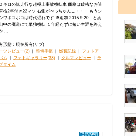
０キロの低走行な超極上事故横転車 価格は破格なお値
車検2年付き22マソ 右側がぺっちゃんこ・・・ もうシ
シワボコボコは時代遅れです ※追加 2015.9.20 とあ
山中の廃道にて単独横転 １年経たずに短い生涯を終え
 ...
有形態：現在所有(サブ)
ーツレビュー(2)
|
整備手帳
|
燃費記録
|
フォトア
バム
|
フォトギャラリー(38)
|
クルマレビュー
|
ラ
プタイム