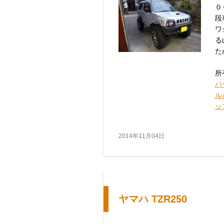
０
段
ワ
る
たか
所
パ
ル
ッ
2014年11月04日
ヤマハ TZR250