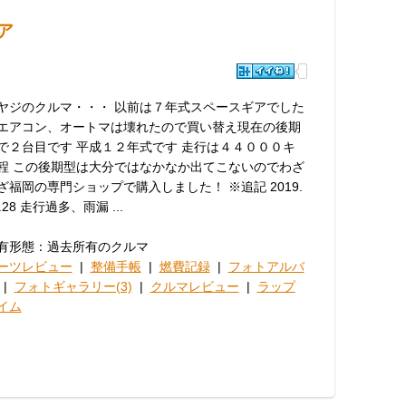
ア
ヤジのクルマ・・・ 以前は７年式スペースギアでした
エアコン、オートマは壊れたので買い替え現在の後期
で２台目です 平成１２年式です 走行は４４０００キ
程 この後期型は大分ではなかなか出てこないのでわざ
ざ福岡の専門ショップで購入しました！ ※追記 2019.
.28 走行過多、雨漏 ...
有形態：過去所有のクルマ
ーツレビュー
|
整備手帳
|
燃費記録
|
フォトアルバ
|
フォトギャラリー(3)
|
クルマレビュー
|
ラップ
イム