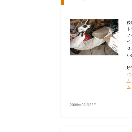
後
ト
ノ
c
０
い
所
パ
ム
ム
2009年02月22日