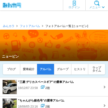
ログイン
メニュー
みんカラ
フォトアルバム
フォトアルバム一覧 [ニョーピン]
ニョーピン
ラップ
ブログ
愛車紹介
アルバム
グループ
ヒストリ
タイム
"三菱 デリカスペースギア"の愛車アルバム
19/12/07 23:58
2枚
"ちゃんがら銀色号"の愛車アルバム
18/08/05 23:16
2枚